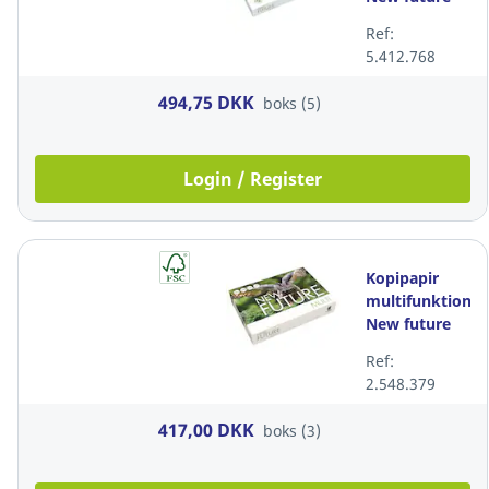
75 g/m2,
Ref:
hvid, A3,
5.412.768
pakke a 5 x
500 ark
494,75 DKK
boks (5)
Login / Register
Kopipapir
multifunktion,
New future
Multi,
Ref:
90g/m2, A3,
2.548.379
pakke a 3 x
500 ark
417,00 DKK
boks (3)