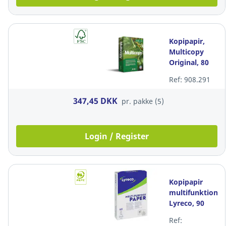
Kopipapir,
Multicopy
Original, 80
g/m2, 168
Ref: 908.291
CIE, hvid, A4,
pakke a 5 x
347,45 DKK
pr. pakke (5)
500 ark
Login / Register
Kopipapir
multifunktion,
Lyreco, 90
g/m2, hvid,
Ref:
A4, pakke a 5