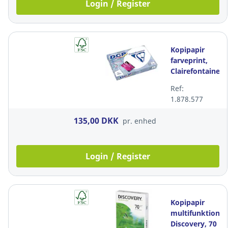
Login / Register
Kopipapir
farveprint,
Clairefontaine
DCP 1843, 160
Ref:
g/m2, A3,
1.878.577
pakke a 250
ark
135,00 DKK
pr. enhed
Login / Register
Kopipapir
multifunktion,
Discovery, 70