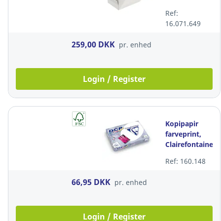
75 g/m2,
Ref:
Xpressbox,
16.071.649
A4, pakke a
2.500 ark
259,00 DKK
pr. enhed
Login / Register
Kopipapir
farveprint,
Clairefontaine
DCP 1842, 160
Ref: 160.148
g/m2, A4,
pakke a 250
66,95 DKK
pr. enhed
ark
Login / Register