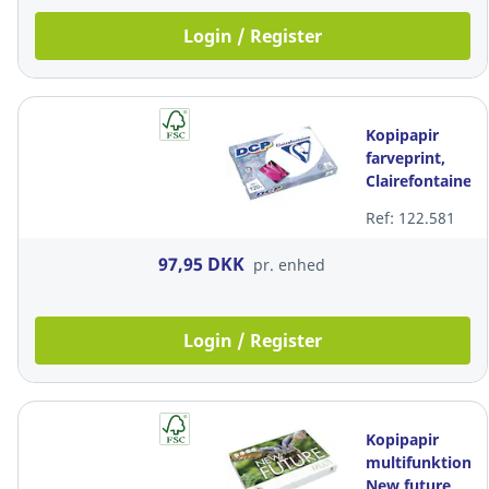
Login / Register
Kopipapir
farveprint,
Clairefontaine
DCP 1845, 120
Ref: 122.581
g/m2, A3,
pakke a 250
97,95 DKK
pr. enhed
ark
Login / Register
Kopipapir
multifunktion,
New future