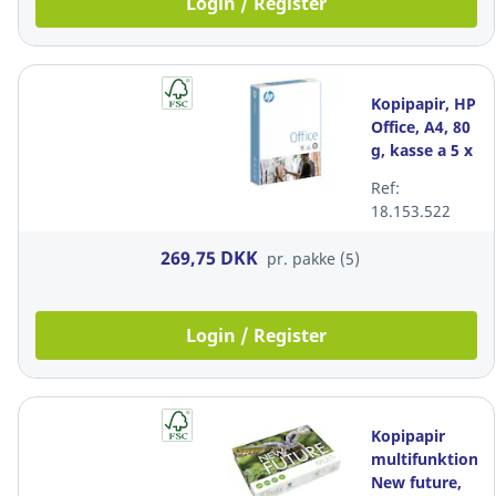
Login / Register
Kopipapir, HP
Office, A4, 80
g, kasse a 5 x
500 ark
Ref:
18.153.522
269,75 DKK
pr. pakke (5)
Login / Register
Kopipapir
multifunktion,
New future,