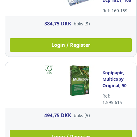
Dcp 1821, 100
g/m2, satin,
Ref: 160.159
hvid, A4,
pakke a 5 x
384,75 DKK
boks (5)
500 ark
Login / Register
Kopipapir,
Multicopy
Original, 90
g/m2, hvid,
Ref:
A4, pakke a 5
1.595.615
x 500 ark
494,75 DKK
boks (5)
Login / Register