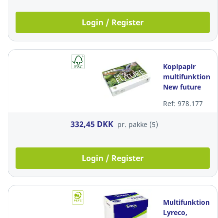
500 ark
Login / Register
Kopipapir
multifunktion,
New future
Multi, 80
Ref: 978.177
g/m2, A4,
pakke a 5 x
332,45 DKK
pr. pakke (5)
500 ark
Login / Register
Multifunktionsp
Lyreco,