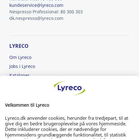
kundeservice@lyreco.com
Nespresso Professional: 80 300 303
dk.nespresso@lyreco.com
LYRECO
Om Lyreco
Jobs i Lyreco
Kataloger
Læs om ansvarlighed
ET NEMMERE ARBEJDSLIV
FRI FRAGT
Bestil for min. 699 kr.