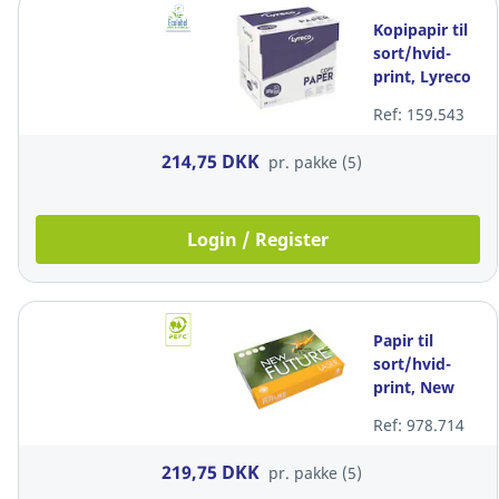
Kopipapir til
sort/hvid-
print, Lyreco
copy, A4, 80
Ref: 159.543
g, pakke a 5 x
500 ark
214,75 DKK
pr. pakke (5)
Login / Register
Papir til
sort/hvid-
print, New
Future
Ref: 978.714
Lasertech,
A4, 80 g,
219,75 DKK
pr. pakke (5)
pakke a 5 x