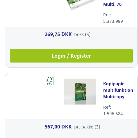
Multi, 70
g/m2, hvid,
Ref:
A4, pakke a 5
5.373.989
x 500 ark
269,75 DKK
boks (5)
Login / Register
Kopipapir
multifunktion,
Multicopy
Original, 80
Ref:
g/m2, A3,
1.596.584
pakke a 3 x
500 ark
567,00 DKK
pr. pakke (3)