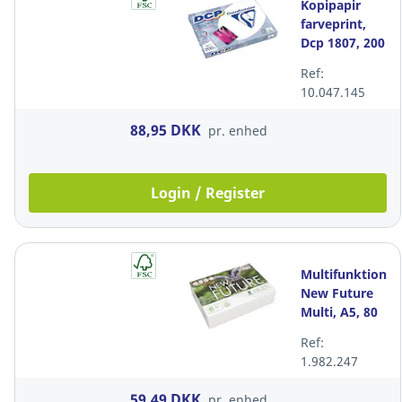
Kopipapir
farveprint,
Dcp 1807, 200
g/m2, satin,
Ref:
hvid, A4,
10.047.145
pakke a 250
ark
88,95 DKK
pr. enhed
Login / Register
Multifunktionsp
New Future
Multi, A5, 80
g, pakke a
Ref:
500 ark
1.982.247
59,49 DKK
pr. enhed