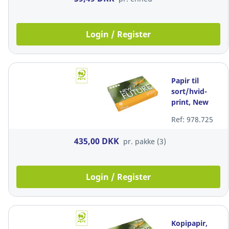
Login / Register
Papir til
sort/hvid-
print, New
Future
Ref: 978.725
Lasertech,
A3, 80 g,
435,00 DKK
pr. pakke (3)
pakke a 3 x
500 ark
Login / Register
Kopipapir,