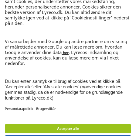
DAG-TIL-DAG-LEVERING
Bestil inden kl. 15.30
30 DAGES RETURRET
I ubrudt emballage
NYHEDSBREV
Tilmeld nyhedsbrev
© Lyreco 2026 | CVR-nr 62545313
Persondatapolitik
|
Salgs- og
leveringsbetingelser
|
Brugervilkår
|
Miljø- og
emballageafgift
|
Smiley rapport
|
Digital
tilgængelighed
|
|
|
Cookieindstillinger
|
Site
Map