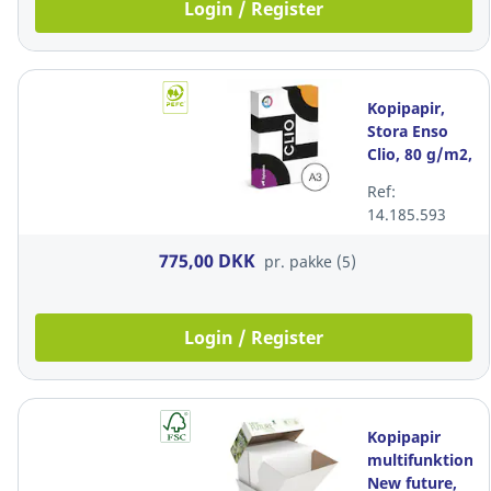
Login / Register
Kopipapir,
Stora Enso
Clio, 80 g/m2,
hvid, A3,
Ref:
pakke a 5 x
14.185.593
500 ark
775,00 DKK
pr. pakke (5)
Login / Register
Kopipapir
multifunktion,
New future,