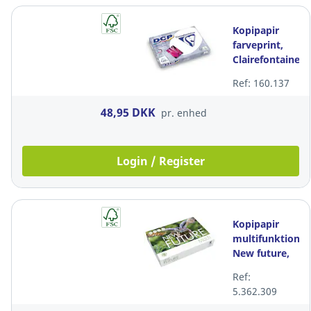
Kopipapir
farveprint,
Clairefontaine
DCP 1844, 120
Ref: 160.137
g, hvid, A4,
pakke a 250
48,95 DKK
pr. enhed
ark
Login / Register
Kopipapir
multifunktion,
New future,
75 g/m2,
Ref:
hvid, A4,
5.362.309
pakke a 5 x