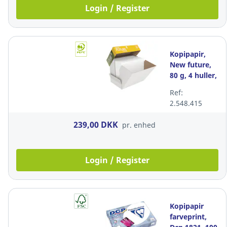
Login / Register
Kopipapir,
New future,
80 g, 4 huller,
hvid,
Ref:
Xpressbox,
2.548.415
A4, pakke a
2.500 ark
239,00 DKK
pr. enhed
Login / Register
Kopipapir
farveprint,