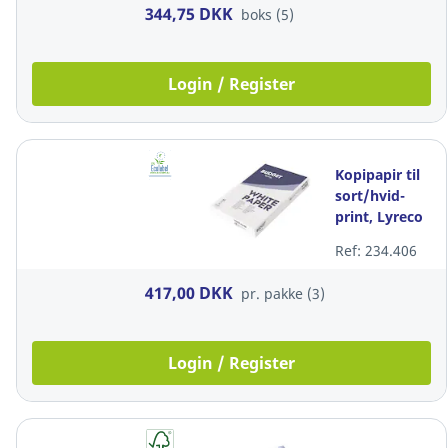
500 ark
344,75 DKK
boks (5)
Login / Register
Kopipapir til
sort/hvid-
print, Lyreco
copy, A3, 80
Ref: 234.406
g, pakke a 3 x
500 ark
417,00 DKK
pr. pakke (3)
Login / Register