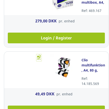
multibox, A4,
80 g, pakke a
Ref: 469.167
2.500 ark
279,00 DKK
pr. enhed
Login / Register
Clio
multifunktionsp
, A4, 80 g,
pakke a 500
Ref:
ark
14.185.569
49,49 DKK
pr. enhed