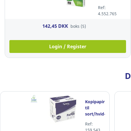
g/m2, hvid,
Ref:
A4, pakke a 5
4.552.765
x 500 ark
142,45 DKK
boks (5)
Login / Register
D
Kopipapir
til
sort/hvid-
print,
Ref:
Lyreco
159.543