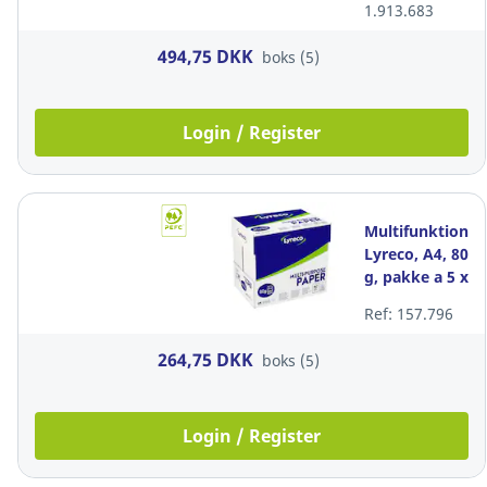
1.913.683
x 500 ark
494,75 DKK
boks (5)
Login / Register
Multifunktionsp
Lyreco, A4, 80
g, pakke a 5 x
500 ark
Ref: 157.796
264,75 DKK
boks (5)
Login / Register