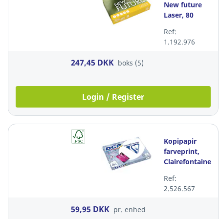
New future
Laser, 80
g/m2, 4
Ref:
huller, hvid,
1.192.976
A4, pakke a 5
x 500 ark
247,45 DKK
boks (5)
Login / Register
Kopipapir
farveprint,
Clairefontaine
DCP 1857, 250
Ref:
g/m2, A4,
2.526.567
pakke a 125
ark
59,95 DKK
pr. enhed