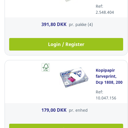
100 g/m2,
Ref:
hvid, A4,
2.548.404
pakke a 4 x
500 ark
391,80 DKK
pr. pakke (4)
Login / Register
Kopipapir
farveprint,
Dcp 1808, 200
g/m2, satin,
Ref:
hvid, A3,
10.047.156
pakke a 250
ark
179,00 DKK
pr. enhed