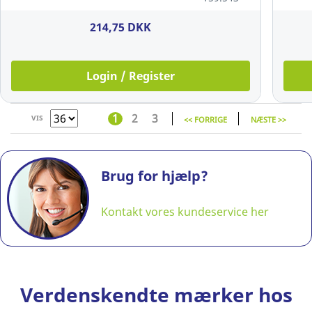
copy, A4,
80 g,
214,75 DKK
pakke a 5
x 500 ark
Login / Register
1
2
3
VIS
<< FORRIGE
NÆSTE >>
Brug for hjælp?
Kontakt vores kundeservice her
Verdenskendte mærker hos