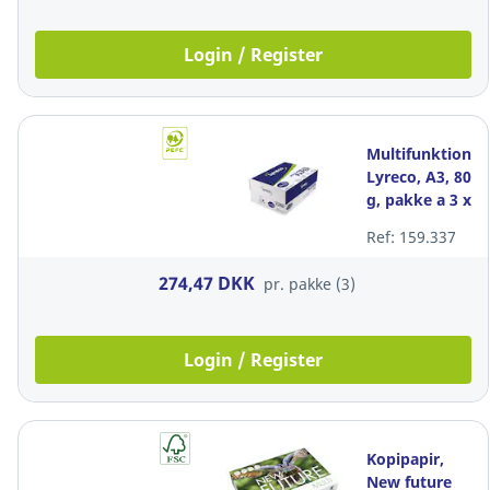
Login / Register
Multifunktionsp
Lyreco, A3, 80
g, pakke a 3 x
500 ark
Ref: 159.337
274,47 DKK
pr. pakke (3)
Login / Register
Kopipapir,
New future