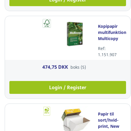
Kopipapir
multifunktion,
Multicopy
Original, 100
Ref:
g/m2, A4,
1.151.907
pakke a 5 x
500 ark
474,75 DKK
boks (5)
Login / Register
Papir til
sort/hvid-
print, New