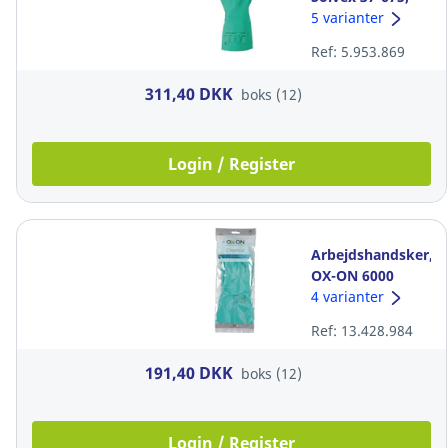
str. 10, pakke a
5 varianter
12 par
Ref: 5.953.869
311,40 DKK
boks (12)
Login / Register
Arbejdshandsker,
OX-ON 6000
Chemical Basic,
4 varianter
grøn, str. 10
Ref: 13.428.984
191,40 DKK
boks (12)
Login / Register