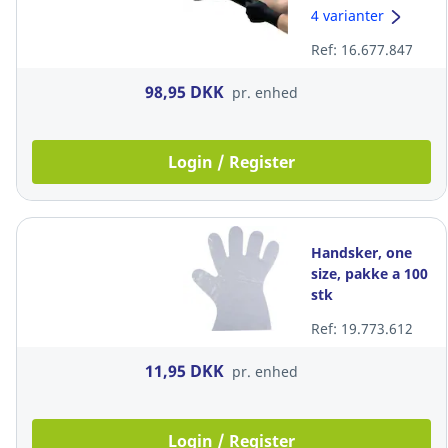
MidKnight Touch
4 varianter
93-732, sort, str.
Ref: 16.677.847
XXL
98,95 DKK
pr. enhed
Login / Register
Handsker, one
size, pakke a 100
stk
Ref: 19.773.612
11,95 DKK
pr. enhed
Login / Register