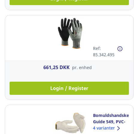
Ref:
85.342.495
661,25 DKK
pr. enhed
Login / Register
Bomuldshandsker,
Guide 549, PVC-
dupper, str. 7,
4 varianter