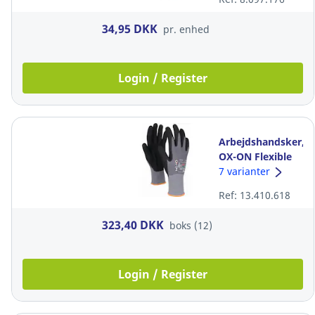
stk
34,95 DKK
pr. enhed
Login / Register
Arbejdshandsker,
OX-ON Flexible
Supreme 1600,
7 varianter
sort/grå, str. 10
Ref: 13.410.618
323,40 DKK
boks (12)
Login / Register