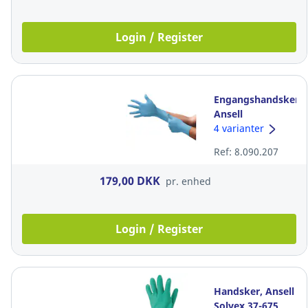
Login / Register
Engangshandsker,
Ansell
Touchntuff 92-
4 varianter
670, blå, str. 9,
Ref: 8.090.207
pakke a 100 stk
179,00 DKK
pr. enhed
Login / Register
Handsker, Ansell
Solvex 37-675,