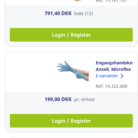
Ref: 15.781.101
stk
791,40 DKK
boks (12)
Login / Register
Engangshandsker,
Ansell, Microflex
92-134, blå, str.
6 varianter
8.5-9, pakke a
Ref: 14.323.408
100 stk
199,00 DKK
pr. enhed
Login / Register