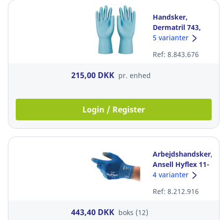
Handsker,
Dermatril 743,
nitril, str. 11,
5 varianter
pakke a 50 stk.
Ref: 8.843.676
215,00 DKK
pr. enhed
Login / Register
Arbejdshandsker,
Ansell Hyflex 11-
618, blå, str. 9,
4 varianter
pakke a 12 par
Ref: 8.212.916
443,40 DKK
boks (12)