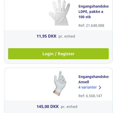
Engangshandsker,
LDPE, pakke a
100 stk
Ref: 21.648.088
11,95 DKK
pr. enhed
Login / Register
Engangshandsker,
Ansell
VersaTouch 92-
4 varianter
205, hvid, str. 9,
Ref: 6.568.147
pakke a 100 stk
145,00 DKK
pr. enhed