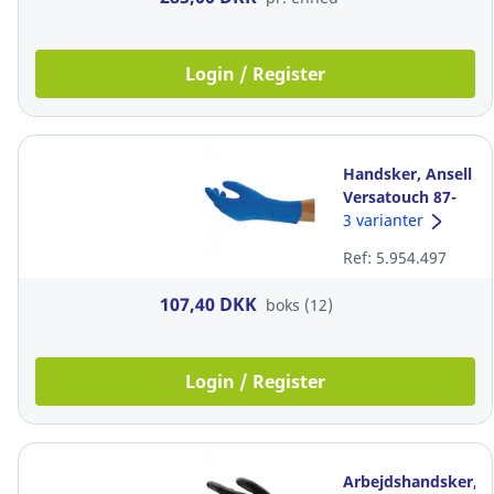
Login / Register
Handsker, Ansell
Versatouch 87-
195, str. 8,5-9,
3 varianter
pakke a 12 par
Ref: 5.954.497
107,40 DKK
boks (12)
Login / Register
Arbejdshandsker,