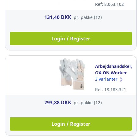
pakke a 12 par
Ref: 8.063.102
131,40 DKK
pr. pakke (12)
Login / Register
Arbejdshandsker,
OX-ON Worker
Basic 2000,
3 varianter
oksehud, str. 10
Ref: 18.183.321
293,88 DKK
pr. pakke (12)
Login / Register