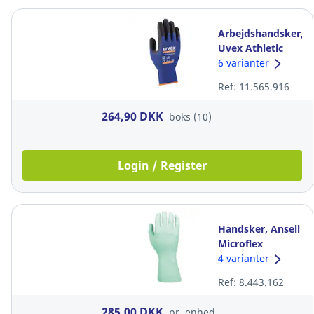
Arbejdshandsker,
Uvex Athletic
Lite 60027, str. 8,
6 varianter
pakke a 10 par
Ref: 11.565.916
264,90 DKK
boks (10)
Login / Register
Handsker, Ansell
Microflex
NeoTouch 25-
4 varianter
201, str. l, pakke
Ref: 8.443.162
a 100 stk
285,00 DKK
pr. enhed