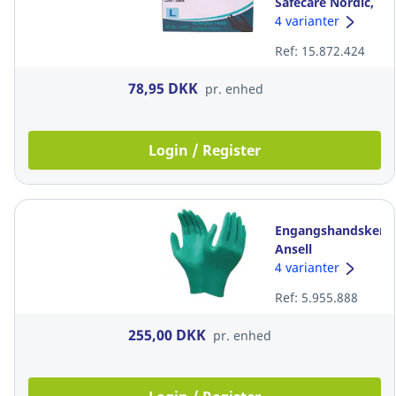
Safecare Nordic,
4,2 g, sort, str. L,
4 varianter
pakke a 100 stk
Ref: 15.872.424
78,95 DKK
pr. enhed
Login / Register
Engangshandsker,
Ansell
Touchntuff 92-
4 varianter
600, upudret, str.
Ref: 5.955.888
9, pakke a 100
stk
255,00 DKK
pr. enhed