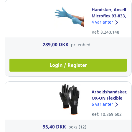
Handsker, Ansell
Microflex 93-833,
nitril, str. 7.5-8,
4 varianter
pakke a 250 stk
Ref: 8.240.148
289,00 DKK
pr. enhed
Login / Register
Arbejdshandsker,
OX-ON Flexible
Basic 1000, str. 9
6 varianter
Ref: 10.869.602
95,40 DKK
boks (12)