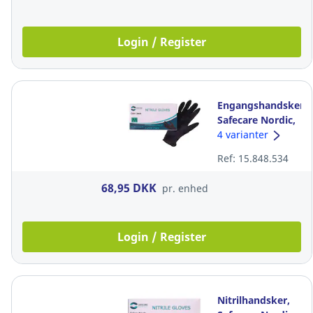
Login / Register
Engangshandsker,
Safecare Nordic,
3,5 g, sort, nitril,
4 varianter
str. M
Ref: 15.848.534
68,95 DKK
pr. enhed
Login / Register
Nitrilhandsker,