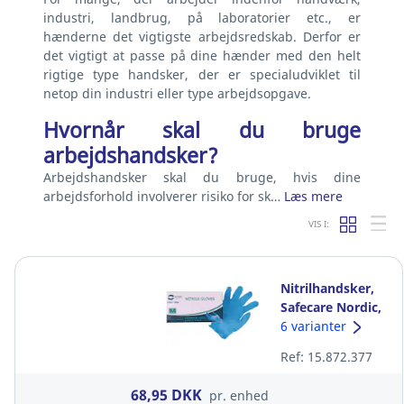
industri, landbrug, på laboratorier etc., er
hænderne det vigtigste arbejdsredskab. Derfor er
det vigtigt at passe på dine hænder med den helt
rigtige type handsker, der er specialudviklet til
netop din industri eller type arbejdsopgave.
Hvornår skal du bruge
arbejdshandsker?
Arbejdshandsker skal du bruge, hvis dine
arbejdsforhold involverer risiko for sk…
Læs mere
VIS I:
Nitrilhandsker,
Safecare Nordic,
3,5 g, blå, str. M,
6 varianter
pakke a 100 stk
Ref: 15.872.377
68,95 DKK
pr. enhed