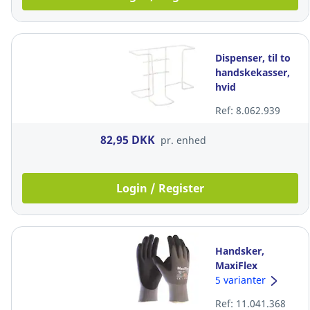
Dispenser, til to
handskekasser,
hvid
Ref: 8.062.939
82,95 DKK
pr. enhed
Login / Register
Handsker,
MaxiFlex
Ultimate 42-874,
5 varianter
str. 11, pakke a
Ref: 11.041.368
12 par