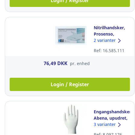
Login / Register
Nitrilhandsker,
Prosenso,
bionedbrydelige,
2 varianter
str. L, pakke a
Ref: 16.585.111
100 stk
76,49 DKK
pr. enhed
Login / Register
Engangshandsker,
Abena, upudret,
vinyl, hvid, str.
3 varianter
M, pakke a 100
Ref: 8.097.176