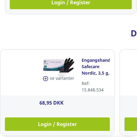
Login / Register
D
Engangshandsker,
Safecare
Nordic, 3,5 g,
se varianter
sort, nitril,
Ref:
str. M
15.848.534
68,95 DKK
Login / Register