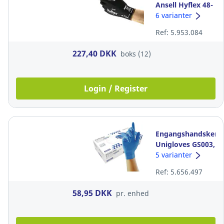
Ansell Hyflex 48-
101, str. 10,
6 varianter
pakke a 12 par
Ref: 5.953.084
227,40 DKK
boks (12)
Login / Register
Engangshandsker,
Unigloves GS003,
str. XL, pakke a
5 varianter
100 stk
Ref: 5.656.497
58,95 DKK
pr. enhed