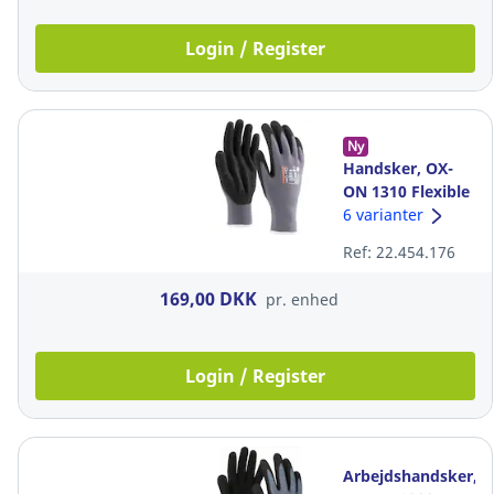
Login / Register
Ny
Handsker, OX-
ON 1310 Flexible
Comfort, str. 8,
6 varianter
pakke a 12 par
Ref: 22.454.176
169,00 DKK
pr. enhed
Login / Register
Arbejdshandsker,