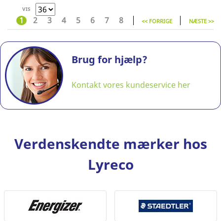
VIS
1
2
3
4
5
6
7
8
<< FORRIGE
NÆSTE >>
Brug for hjælp?
Kontakt vores kundeservice her
Verdenskendte mærker hos
Lyreco