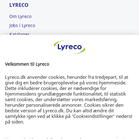
LYRECO
Om Lyreco
Jobs i Lyreco
Kataloger
Læs om ansvarlighed
ET NEMMERE ARBEJDSLIV
FRI FRAGT
Bestil for min. 699 kr.
DAG-TIL-DAG-LEVERING
Bestil inden kl. 15.30
30 DAGES RETURRET
I ubrudt emballage