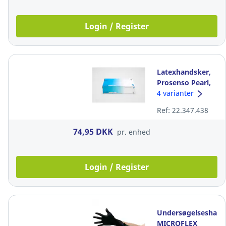
Login / Register
Latexhandsker,
Prosenso Pearl,
str. L, pakke a
4 varianter
150 stk
Ref: 22.347.438
74,95 DKK
pr. enhed
Login / Register
Undersøgelseshand
MICROFLEX