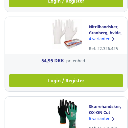
Login / Register
Nitrilhandsker,
Granberg, hvide,
str. M, pakke a
4 varianter
100 stk.
Ref: 22.326.425
54,95 DKK
pr. enhed
Login / Register
Skærehandsker,
OX-ON Cut
Advanced 9904,
6 varianter
str. 8, pakke a 12