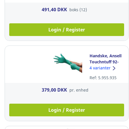
491,40 DKK
boks (12)
Login / Register
Handske, Ansell
Touchntuff 92-
605, langt ærme,
4 varianter
upudret, str. 8,
Ref: 5.955.935
pakke a 100 stk
379,00 DKK
pr. enhed
Login / Register