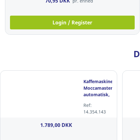
70,95 DKK
pr. enhed
Login / Register
D
Kaffemaskine,
Moccamaster,
automatisk,
poleret sølv
Ref:
14.354.143
1.789,00 DKK