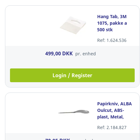
Hang Tab, 3M
1075, pakke a
500 stk
Ref: 1.624.536
499,00 DKK
pr. enhed
Login / Register
Papirkniv, ALBA
Oulcut, ABS-
plast, Metal,
HxBxL: 2.3 x 2.7
Ref: 2.184.827
x 24 cm, grå