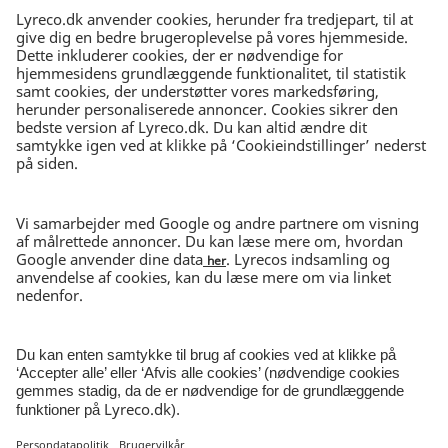
LYRECO
Om Lyreco
Jobs i Lyreco
Kataloger
Læs om ansvarlighed
ET NEMMERE ARBEJDSLIV
FRI FRAGT
Bestil for min. 699 kr.
DAG-TIL-DAG-LEVERING
Bestil inden kl. 15.30
30 DAGES RETURRET
I ubrudt emballage