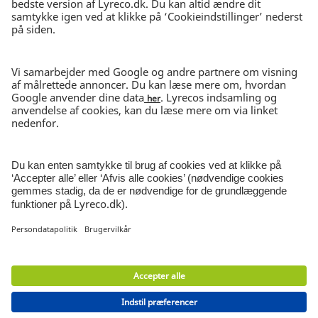
30 DAGES RETURRET
I ubrudt emballage
NYHEDSBREV
Tilmeld nyhedsbrev
© Lyreco 2026 | CVR-nr 62545313
Persondatapolitik
|
Salgs- og
leveringsbetingelser
|
Brugervilkår
|
Miljø- og
emballageafgift
|
Smiley rapport
|
Digital
tilgængelighed
|
|
|
Cookieindstillinger
|
Site
Map