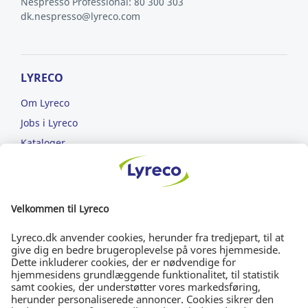
Nespresso Professional: 80 300 303
dk.nespresso@lyreco.com
LYRECO
Om Lyreco
Jobs i Lyreco
Kataloger
Læs om ansvarlighed
ET NEMMERE ARBEJDSLIV
FRI FRAGT
Bestil for min. 699 kr.
DAG-TIL-DAG-LEVERING
Bestil inden kl. 15.30