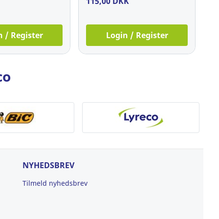
115,00 DKK
n / Register
Login / Register
co
NYHEDSBREV
Tilmeld nyhedsbrev