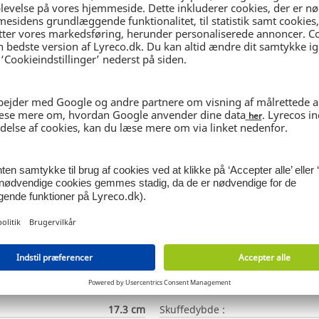
anterer brug af materialer fra ansvarlige kilder.
emballagen er 100 % genanvendelig samt fremstillet af 70 %
llingsenhed. Ønsker du hele pakker, leveres de fra producen
EXACOMPTA
Antal rum :
A5
Sektionshøjde :
17.3 cm
Skuffedybde :