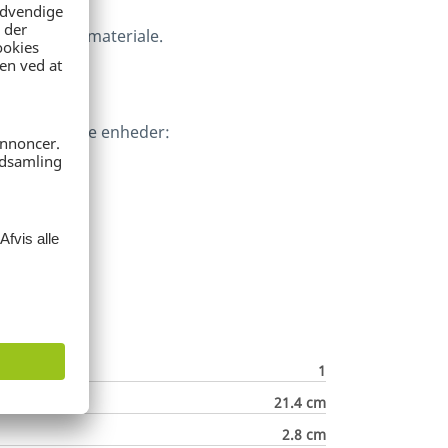
 genanvendt materiale.
ten i følgende enheder:
1
21.4 cm
2.8 cm