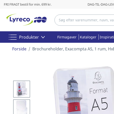
FRI FRAGT bestil for min. 699 kr.
DAG-TIL-DAG-LEVE
Produkter
Firmagaver
Kataloger
Inspirat
Forside
Brochureholder, Exacompta A5, 1 rum, HxBx