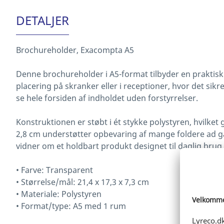
DETALJER
Brochureholder, Exacompta A5
Denne brochureholder i A5-format tilbyder en praktisk l
placering på skranker eller i receptioner, hvor det sik
se hele forsiden af indholdet uden forstyrrelser.
Konstruktionen er støbt i ét stykke polystyren, hvilket
2,8 cm understøtter opbevaring af mange foldere ad gan
vidner om et holdbart produkt designet til daglig brug i
• Farve: Transparent
• Størrelse/mål: 21,4 x 17,3 x 7,3 cm
• Materiale: Polystyren
• Format/type: A5 med 1 rum