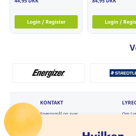
44,95 DKK
84,95 DKK
Login / Register
Login / Regis
V
KONTAKT
LYRE
Spørgsmål og svar
Om Ly
Kontakt os her
Jobs i 
Katalo
Kundeservice: 70 100 500