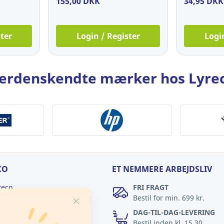
155,00 DKK
34,95 DKK
ter
Login / Register
Logi
erdenskendte mærker hos Lyre
CO
ET NEMMERE ARBEJDSLIV
reco
FRI FRAGT
Bestil for min. 699 kr.
Lyreco
DAG-TIL-DAG-LEVERING
ger
Bestil inden kl. 15.30