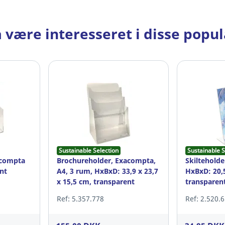
 være interesseret i disse popu
Sustainable Selection
Sustainable S
acompta
Brochureholder, Exacompta,
Skilteholder
nt
A4, 3 rum, HxBxD: 33,9 x 23,7
HxBxD: 20,5
x 15,5 cm, transparent
transparen
Ref: 5.357.778
Ref: 2.520.