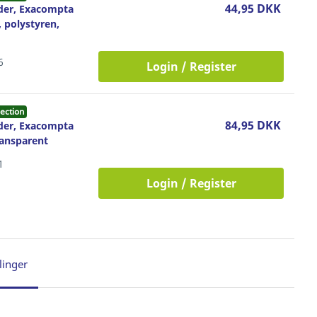
44,95 DKK
der, Exacompta
, polystyren,
6
Login / Register
ection
84,95 DKK
der, Exacompta
ransparent
1
Login / Register
linger