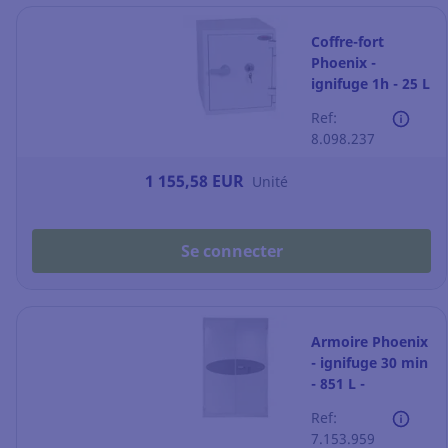
Coffre-fort
Phoenix -
ignifuge 1h - 25 L
- fermeture à clé
Ref:
8.098.237
1 155,58 EUR
Unité
Se connecter
Armoire Phoenix
- ignifuge 30 min
- 851 L -
fermeture à clé
Ref:
7.153.959