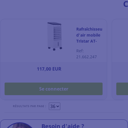
C
Rafraîchisseur
d'air mobile
Tristar AT-
5446 -
Ref:
télécommande
21.662.247
et minuterie
- blanc
117,00 EUR
Se connecter
RÉSULTATS PAR PAGE :
Besoin d'aide ?