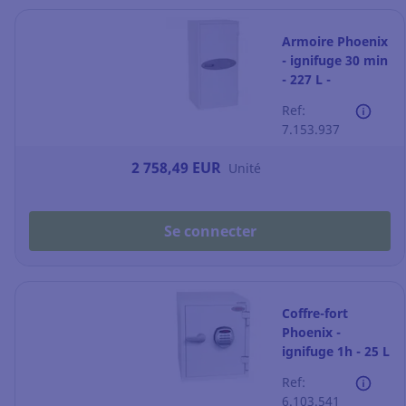
Armoire Phoenix
- ignifuge 30 min
- 227 L -
fermeture à clé
Ref:
7.153.937
2 758,49 EUR
Unité
Se connecter
Coffre-fort
Phoenix -
ignifuge 1h - 25 L
- fermeture à
Ref:
code
6.103.541