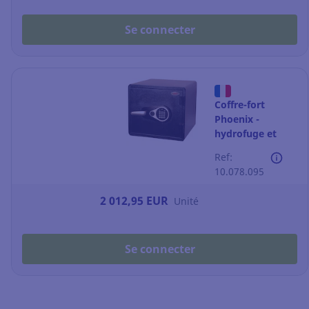
Se connecter
Coffre-fort
Phoenix -
hydrofuge et
ignifuge 1h - 35 L
Ref:
- fermeture à
10.078.095
code
2 012,95 EUR
Unité
Se connecter