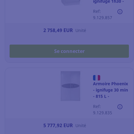
ignifuge 1h30 -
63 L - fermeture
Ref:
à code
9.129.857
2 758,49 EUR
Unité
Se connecter
Armoire Phoenix
- ignifuge 30 min
- 815 L -
fermeture à code
Ref:
9.129.835
5 777,92 EUR
Unité