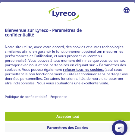
Les catalogues
Partenaire | de tous les lieux de travail
Les produits Lyreco
© Lyreco 2026
Partenaire | de tous les lieux de travail
|
Conditions Générales de Vente
|
Déclaration de
confidentialité
|
Conditions d'Utilisation &
Mentions Légales
|
Service Après-Vente
|
CPV
Produits personnalisés
|
Livraisons Spécifiques
|
Produits mobilier et prestation de montage
|
Votre guide RGPD
|
Déclaration d'accessibilité
digitale
|
Nos engagements RSE
|
|
Paramètres
de confidentialité
|
Plan du site