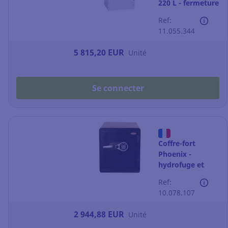
220 L - fermeture
à code
Ref:
11.055.344
5 815,20 EUR
Unité
Se connecter
Coffre-fort
Phoenix -
hydrofuge et
ignifuge 1h - 60 L
Ref:
- fermeture à
10.078.107
code
2 944,88 EUR
Unité