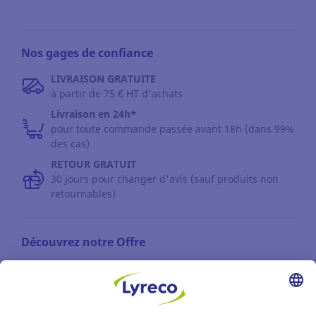
Nos gages de confiance
LIVRAISON GRATUITE
à partir de 75 € HT d'achats
Livraison en 24h*
pour toute commande passée avant 18h (dans 99%
des cas)
RETOUR GRATUIT
30 jours pour changer d'avis (sauf produits non
retournables)
Découvrez notre Offre
Les catalogues
Partenaire | de tous les lieux de travail
Les produits Lyreco