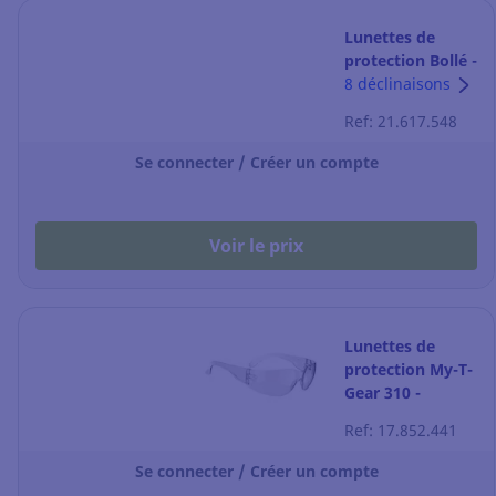
Lunettes de
protection Bollé -
Rush+ 2.0
8 déclinaisons
Ruspmn21e -
Ref: 21.617.548
fumée - la paire
Se connecter / Créer un compte
Voir le prix
Lunettes de
protection My-T-
Gear 310 -
incolore - l'unité
Ref: 17.852.441
Se connecter / Créer un compte