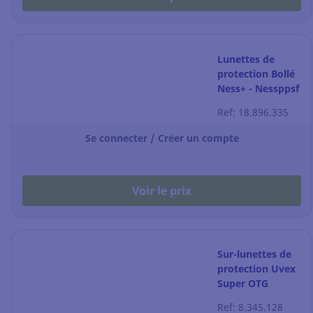
Lunettes de
protection Bollé
Ness+ - Nessppsf
- fumées - la
Ref: 18.896.335
paire
Se connecter / Créer un compte
Voir le prix
Sur-lunettes de
protection Uvex
Super OTG
9169.260 -
Ref: 8.345.128
incolore - la paire