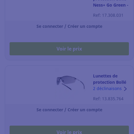
Ness+ Go Green -
incolores - boîte
Ref: 17.308.031
de 20
Se connecter / Créer un compte
Voir le prix
Lunettes de
protection Bollé
Silium Silpsf - la
2 déclinaisons
paire
Ref: 13.835.764
Se connecter / Créer un compte
Voir le prix