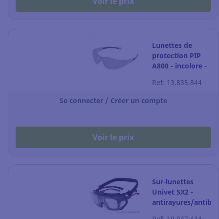
Voir le prix
Lunettes de
protection PIP
A800 - incolore -
anti rayures - la
Ref: 13.835.844
paire
Se connecter / Créer un compte
Voir le prix
Sur-lunettes
Univet 5X2 -
antirayures/antibu
- incolore - la
Ref: 19.037.414