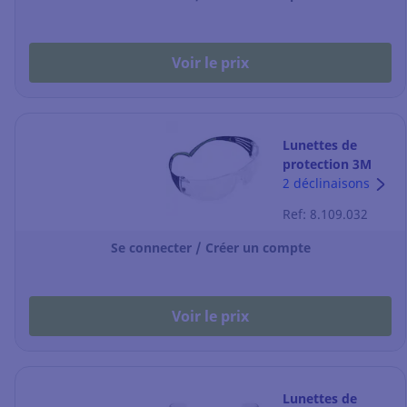
Voir le prix
Lunettes de
protection 3M
SecureFit 400 - la
2 déclinaisons
paire
Ref: 8.109.032
Se connecter / Créer un compte
Voir le prix
Lunettes de