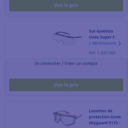
Voir le prix
Sur-lunettes
Uvex Super F
OTG 9169 -
2 déclinaisons
incolore - noir
Ref: 5.937.009
Se connecter / Créer un compte
Voir le prix
Lunettes de
protection Uvex
Skyguard 9175 -