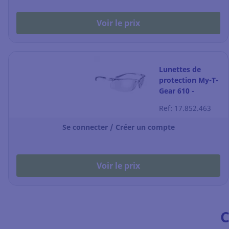
Voir le prix
Lunettes de
protection My-T-
Gear 610 -
incolore - l'unité
Ref: 17.852.463
Se connecter / Créer un compte
Voir le prix
C