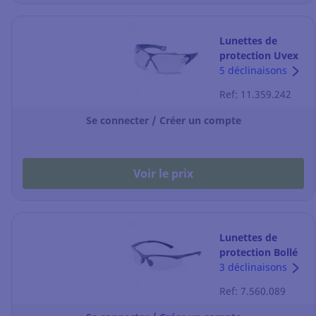
Lunettes de
protection Uvex
Pheos CX2 9198 -
5 déclinaisons
la paire
Ref: 11.359.242
Se connecter / Créer un compte
Voir le prix
Lunettes de
protection Bollé
Contour - la
3 déclinaisons
paire
Ref: 7.560.089