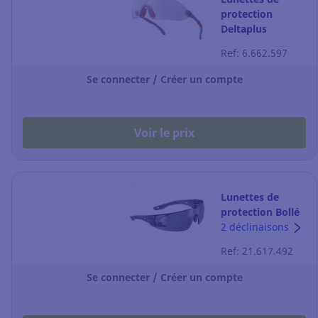
protection
Deltaplus
Vulcano2 clear -
Ref: 6.662.597
la paire
Se connecter / Créer un compte
Voir le prix
Lunettes de
protection Bollé
Rush 2.0
2 déclinaisons
Rushmn20e -
Ref: 21.617.492
fumée - la paire
Se connecter / Créer un compte