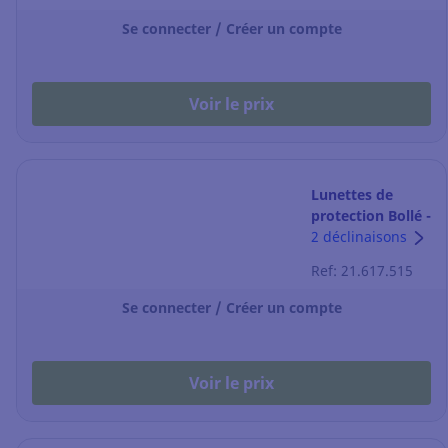
Se connecter / Créer un compte
Voir le prix
Lunettes de
protection Bollé -
Rush+ 2.0 XP
2 déclinaisons
Rusxmn10e -
Ref: 21.617.515
incolore - taille
M/L
Se connecter / Créer un compte
Voir le prix