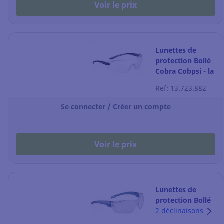
Voir le prix
Lunettes de
protection Bollé
Cobra Cobpsi - la
paire
Ref: 13.723.882
Se connecter / Créer un compte
Voir le prix
Lunettes de
protection Bollé
Swift - incolores -
2 déclinaisons
la paire