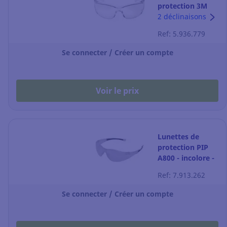
protection 3M
Virtua incolore
2 déclinaisons
Ref: 5.936.779
Se connecter / Créer un compte
Voir le prix
Lunettes de
protection PIP
A800 - incolore -
antibuée- la
Ref: 7.913.262
paire
Se connecter / Créer un compte