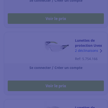
Se connecter / Créer un compte
Voir le prix
Lunettes de
protection Uvex
Pheos 9192.225 -
2 déclinaisons
transparent -
Ref: 5.754.166
noir/vert - la
paire
Se connecter / Créer un compte
Voir le prix
Lunettes de