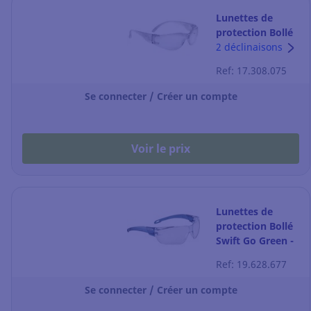
Lunettes de
protection Bollé
BL30 - Pssbl30-
2 déclinaisons
014 - incolores -
Ref: 17.308.075
la paire
Se connecter / Créer un compte
Voir le prix
Lunettes de
protection Bollé
Swift Go Green -
incolores - 20
Ref: 19.628.677
paires
Se connecter / Créer un compte