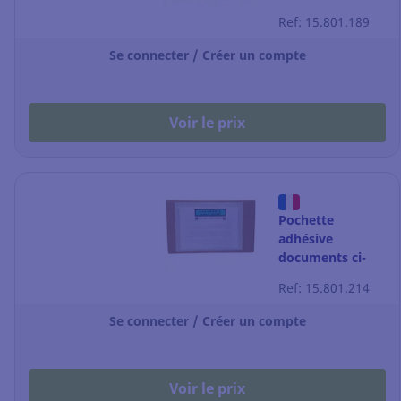
inclus -
Ref: 15.801.189
papier+film - C4 -
330x262 mm -
Se connecter / Créer un compte
par 250
Voir le prix
Pochette
adhésive
documents ci-
inclus 100%
Ref: 15.801.214
papier - C5 -
240x175 mm -
Se connecter / Créer un compte
par 1000
Voir le prix