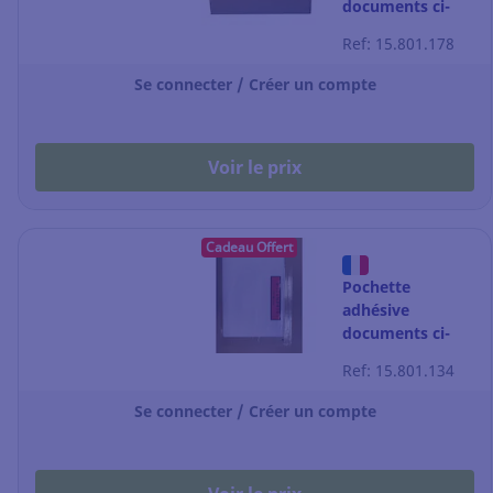
documents ci-
inclus -
Ref: 15.801.178
papie+film - C5 -
240x175 mm -
Se connecter / Créer un compte
par 250
Voir le prix
Cadeau Offert
Pochette
adhésive
documents ci-
inclus - plastique
Ref: 15.801.134
- DL - 240 x 130
mm - par 1000
Se connecter / Créer un compte