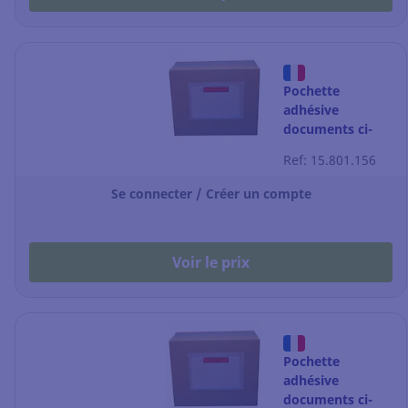
Pochette
adhésive
documents ci-
inclus -
Ref: 15.801.156
papier+film - C6 -
175x130 mm -
Se connecter / Créer un compte
par 250
Voir le prix
Pochette
adhésive
documents ci-