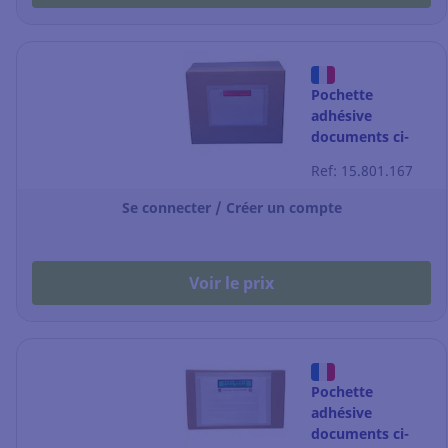
Pochette
adhésive
documents ci-
inclus -
Ref: 15.801.167
papier+film - DL -
240x130 mm -
Se connecter / Créer un compte
par 250
Voir le prix
Pochette
adhésive
documents ci-