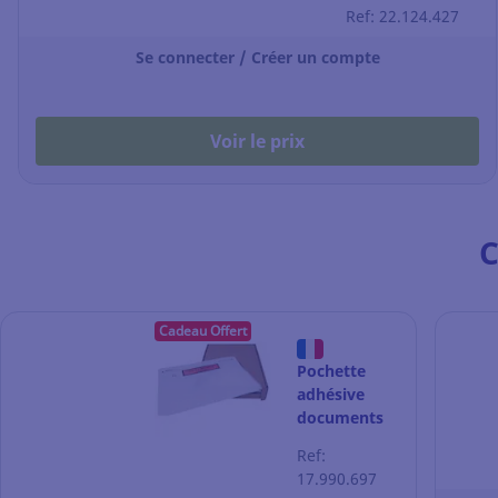
inclus - 100 %
Ref: 22.124.427
papier - C4 -
320x250 mm -
Se connecter / Créer un compte
par 500
Voir le prix
C
Cadeau Offert
Pochette
adhésive
documents
ci-inclus
Ref:
classique -
17.990.697
C5 - 240 x