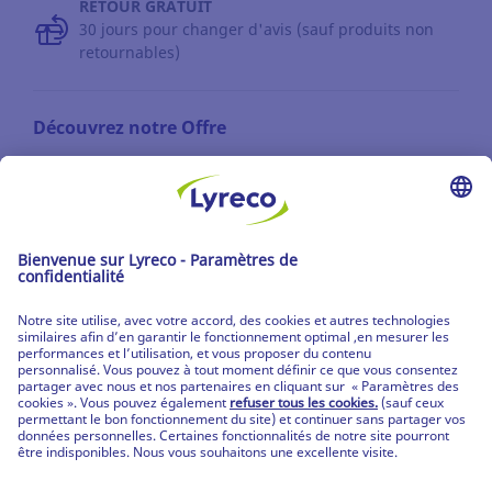
RETOUR GRATUIT
30 jours pour changer d'avis (sauf produits non
retournables)
Découvrez notre Offre
Les catalogues
Partenaire | de tous les lieux de travail
Les produits Lyreco
© Lyreco 2026
Partenaire | de tous les lieux de travail
|
Conditions Générales de Vente
|
Déclaration de
confidentialité
|
Conditions d'Utilisation &
Mentions Légales
|
Service Après-Vente
|
CPV
Produits personnalisés
|
Livraisons Spécifiques
|
Produits mobilier et prestation de montage
|