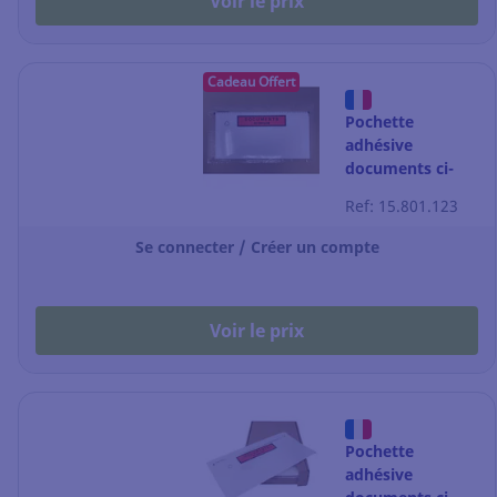
Voir le prix
Cadeau Offert
Pochette
adhésive
documents ci-
inclus - plastique
Ref: 15.801.123
- C6 - 175 x 130
mm - par 1000
Se connecter / Créer un compte
Voir le prix
Pochette
adhésive