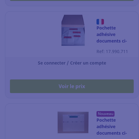
Pochette
adhésive
documents ci-
inclus classique -
Ref: 17.990.711
mixte formats -
par 400
Se connecter / Créer un compte
Voir le prix
Nouveau
Pochette
adhésive
documents ci-