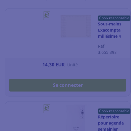
Choix responsable
Sous-mains
Exacompta
millésime 4
années - 54 x
Ref:
40 cm - ivoire
3.655.398
14,30 EUR
Unité
Se connecter
Choix responsable
Répertoire
pour agenda
semainier