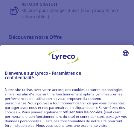
RETOUR GRATUIT
30 jours pour changer d'avis (sauf produits non
retournables)
Découvrez notre Offre
Les catalogues
Partenaire | de tous les lieux de travail
Les produits Lyreco
© Lyreco 2026
Partenaire | de tous les lieux de travail
|
Conditions Générales de Vente
|
Déclaration de
confidentialité
|
Conditions d'Utilisation &
Mentions Légales
|
Service Après-Vente
|
CPV
Produits personnalisés
|
Livraisons Spécifiques