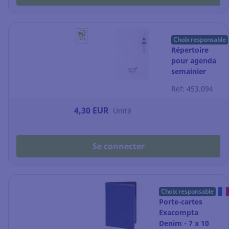
Choix responsable
Répertoire
pour agenda
semainier
Quo Vadis
Ref: 453.094
Président - 21
x 27 cm
4,30 EUR
Unité
Se connecter
Choix responsable
Porte-cartes
Exacompta
Denim - 7 x 10