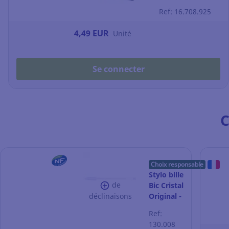
cm - bleu
Ref: 16.708.925
4,49 EUR
Unité
Se connecter
C
Choix responsable
Stylo bille
de
Bic Cristal
déclinaisons
Original -
pointe
Ref:
moyenne
130.008
- bleu