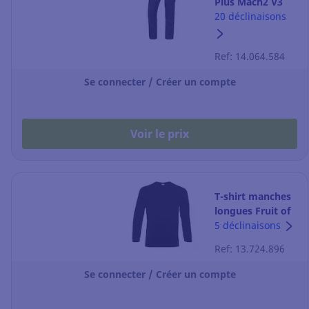
Plus Mach2 V3
STR - gris/orange
20 déclinaisons
- taille M
Ref: 14.064.584
Se connecter / Créer un compte
Voir le prix
T-shirt manches
longues Fruit of
the Loom SC233
5 déclinaisons
- noir - taille L
Ref: 13.724.896
Se connecter / Créer un compte