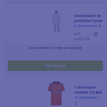
Combinaison de
protection Tyvek
500 Xpert -
6 déclinaisons
blanche - taille
Ref:
XL
6.807.769
Se connecter / Créer un compte
Voir le prix
T-shirt haute
visibilité T2S Bali
- orange/marine
12 déclinaisons
- taille L