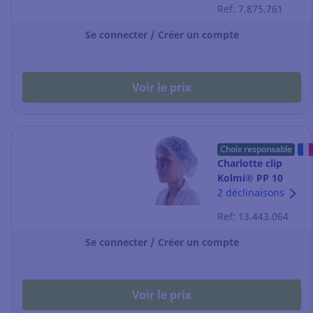
Ref: 7.875.761
Se connecter / Créer un compte
Voir le prix
Choix responsable
Charlotte clip
Kolmi® PP 10
g/m2 - taille
2 déclinaisons
unique - blanche
Ref: 13.443.064
- par 300
Se connecter / Créer un compte
Voir le prix