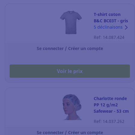
T-shirt coton
B&C BC03T - gris
- taille L
5 déclinaisons
Ref: 14.087.424
Se connecter / Créer un compte
Voir le prix
Charlotte ronde
PP 12 g/m2
Safewear - 53 cm
- blanche - par
Ref: 14.037.262
100
Se connecter / Créer un compte