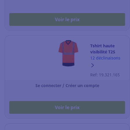
Voir le prix
Tshirt haute
visibilité T2S
Helium -
12 déclinaisons
orange/noir -
taille M
Ref: 19.321.165
Se connecter / Créer un compte
Voir le prix