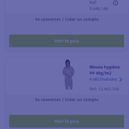
Ref:
9.446.146
Se connecter / Créer un compte
Voir le prix
Blouse hygiène
PP 40g/m2
Safewear -
4 déclinaisons
blanche - taille
Ref: 13.443.144
XL
Se connecter / Créer un compte
Voir le prix