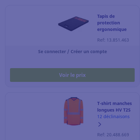
Tapis de
protection
ergonomique
Proflex 18380 -
Ref: 13.851.463
360 x 530 x 25
mm
Se connecter / Créer un compte
Voir le prix
T-shirt manches
longues HV T2S
Bali GRS -
12 déclinaisons
orange/marine -
taille M
Ref: 20.488.669