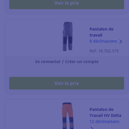
Voir le prix
Pantalon de
travail
Coverguard Toco
8 déclinaisons
- gris - taille M
Ref: 18.702.575
Se connecter / Créer un compte
Voir le prix
Pantalon de
Travail HV Delta
Plus M1PA2HV -
12 déclinaisons
Orange / bleu