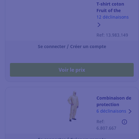
T-shirt coton
Fruit of the
Loom SC230 -
12 déclinaisons
noir - taille L
Ref: 13.983.149
Se connecter / Créer un compte
Voir le prix
Combinaison de
protection
Tychem 2000 C -
6 déclinaisons
jaune - taille XL
Ref:
6.807.667