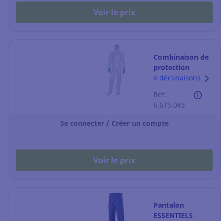
Voir le prix
Combinaison de
protection
Deltaplus DT115 -
4 déclinaisons
blanche - taille
Ref:
XL
6.675.045
Se connecter / Créer un compte
Voir le prix
Pantalon
ESSENTIELS