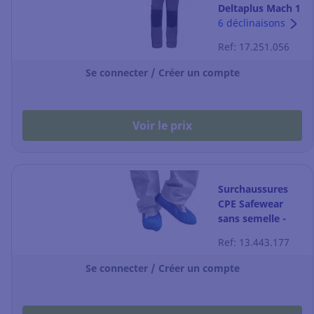
Deltaplus Mach 1
version 2 -
6 déclinaisons
gris/vert - taille L
Ref: 17.251.056
Se connecter / Créer un compte
Voir le prix
Surchaussures
CPE Safewear
sans semelle -
bleues - taille
Ref: 13.443.177
unique - 100
unités
Se connecter / Créer un compte