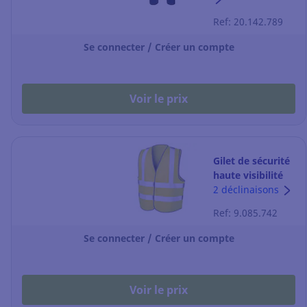
marine - taille L
Ref: 20.142.789
Se connecter / Créer un compte
Voir le prix
Gilet de sécurité
haute visibilité
Result Motorway
2 déclinaisons
- jaune fluo -
Ref: 9.085.742
taille L/XL
Se connecter / Créer un compte
Voir le prix