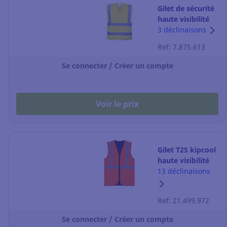
Gilet de sécurité
haute visibilité
Portwest C470 -
3 déclinaisons
jaune fluo - taille
Ref: 7.875.613
L/XL
Se connecter / Créer un compte
Voir le prix
Gilet T2S kipcool
haute visibilité
orange taille L
13 déclinaisons
Ref: 21.499.972
Se connecter / Créer un compte