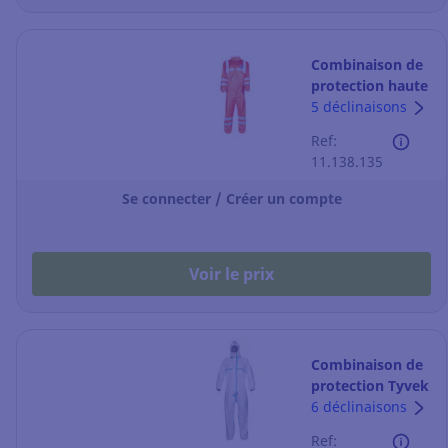
Combinaison de
protection haute
visibilité Tyvek
5 déclinaisons
500 - orange fluo
Ref:
- taille XL
11.138.135
Se connecter / Créer un compte
Voir le prix
Combinaison de
protection Tyvek
600 Plus -
6 déclinaisons
blanche - taille
Ref: