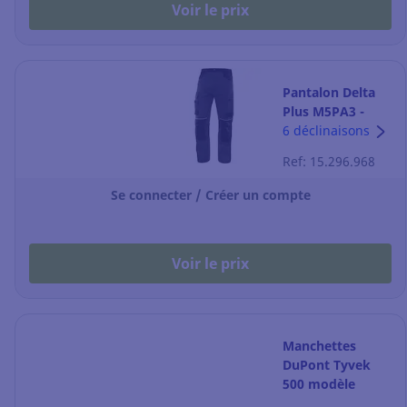
Voir le prix
Pantalon Delta
Plus M5PA3 -
gris/noir - taille
6 déclinaisons
M
Ref: 15.296.968
Se connecter / Créer un compte
Voir le prix
Manchettes
DuPont Tyvek
500 modèle
PS32LA - la paire