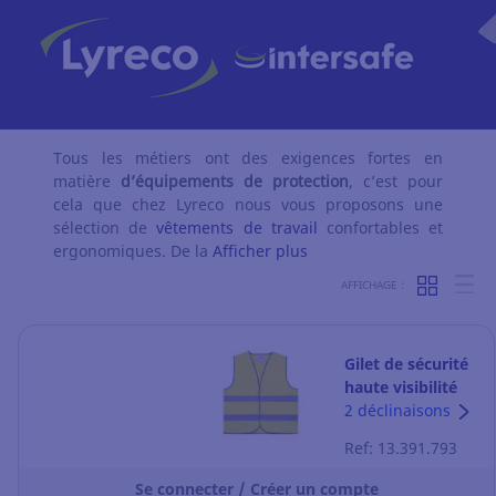
Tous les métiers ont des exigences fortes en
matière
d’équipements de protection
, c’est pour
cela que chez Lyreco nous vous proposons une
sélection de
vêtements de travail
confortables et
ergonomiques. De la
Afficher plus
AFFICHAGE :
Gilet de sécurité
haute visibilité
T2S Néon - jaune
2 déclinaisons
fluo - taille
Ref: 13.391.793
unique
Se connecter / Créer un compte