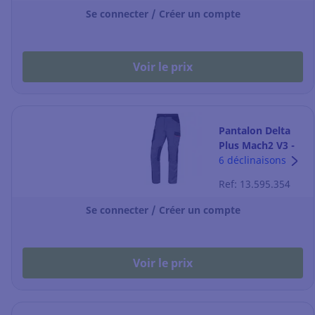
Se connecter / Créer un compte
Voir le prix
Pantalon Delta
Plus Mach2 V3 -
gris/orange -
6 déclinaisons
taille L
Ref: 13.595.354
Se connecter / Créer un compte
Voir le prix