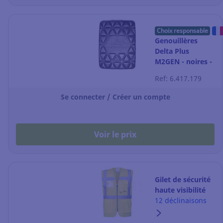
Choix responsable
Genouillères
Delta Plus
M2GEN - noires -
la paire
Ref: 6.417.179
Se connecter / Créer un compte
Voir le prix
Gilet de sécurité
haute visibilité
Portwest Berlin
12 déclinaisons
S476 - jaune fluo
- taille L