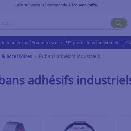
-20% sur votre 1ʳᵉ commande.
Découvrir l'offre.
s du moment %
Produits Lyreco
EPI protections individuelles
Ca
 & accessoires
Rubans adhésifs industriels
bans adhésifs industriel