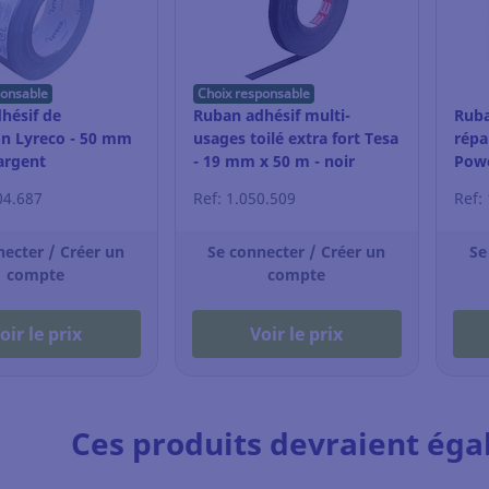
ponsable
Choix responsable
hésif de
Ruban adhésif multi-
Ruba
on Lyreco - 50 mm
usages toilé extra fort Tesa
répa
argent
- 19 mm x 50 m - noir
Powe
48m
04.687
Ref: 1.050.509
Ref:
necter / Créer un
Se connecter / Créer un
Se
compte
compte
oir le prix
Voir le prix
Ces produits devraient éga