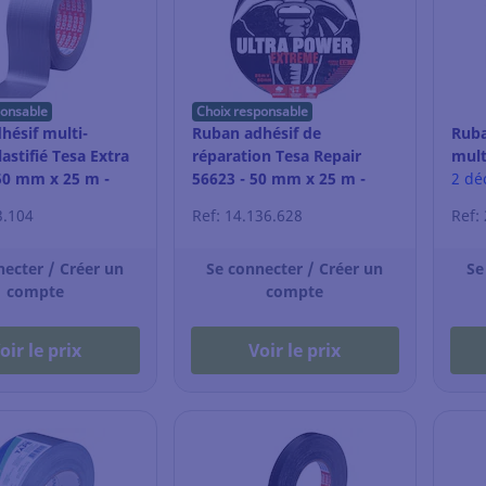
ponsable
Choix responsable
hésif multi-
Ruban adhésif de
Ruba
astifié Tesa Extra
réparation Tesa Repair
mult
50 mm x 25 m -
56623 - 50 mm x 25 m -
m - 
2 dé
noir
3.104
Ref: 14.136.628
Ref:
necter / Créer un
Se connecter / Créer un
Se
compte
compte
oir le prix
Voir le prix