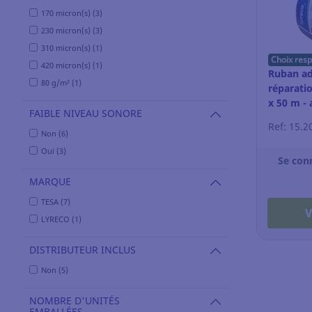
170 micron(s) (3)
230 micron(s) (3)
310 micron(s) (1)
Choix res
420 micron(s) (1)
Ruban ad
80 g/m² (1)
réparati
x 50 m - 
FAIBLE NIVEAU SONORE
Ref: 15.2
Non (6)
Oui (3)
Se con
MARQUE
TESA (7)
V
LYRECO (1)
DISTRIBUTEUR INCLUS
Non (5)
NOMBRE D'UNITÉS
EMBALLÉES