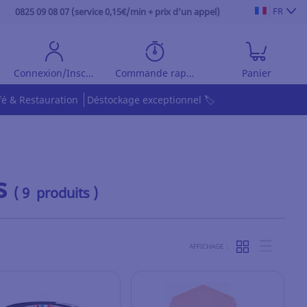
FR
0825 09 08 07 (service 0,15€/min + prix d'un appel)
Connexion/Inscription
Commande rapide
Panier
fé & Restauration
Déstockage exceptionnel 🏷️
s
( 9 produits )
AFFICHAGE :