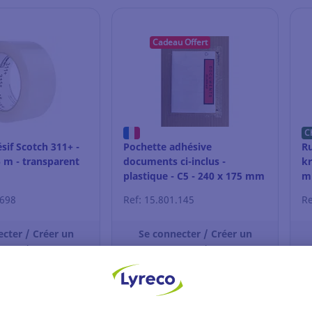
Cadeau Offert
C
if Scotch 311+ -
Pochette adhésive
R
 m - transparent
documents ci-inclus -
kr
plastique - C5 - 240 x 175 mm
m
- par 1000
.698
Ref: 15.801.145
Re
cter / Créer un
Se connecter / Créer un
compte
compte
ir le prix
Voir le prix