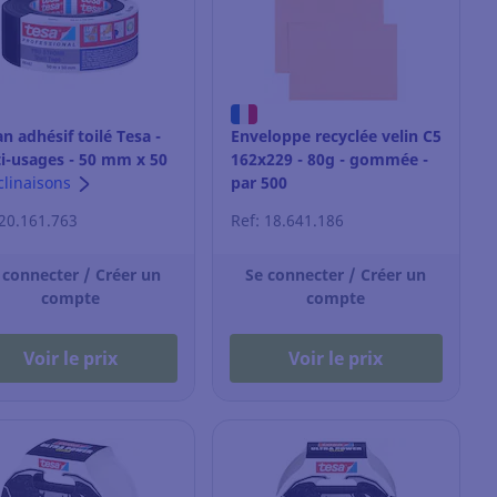
n adhésif toilé Tesa -
Enveloppe recyclée velin C5
i-usages - 50 mm x 50
162x229 - 80g - gommée -
noir
clinaisons
par 500
 20.161.763
Ref: 18.641.186
 connecter / Créer un
Se connecter / Créer un
compte
compte
Voir le prix
Voir le prix