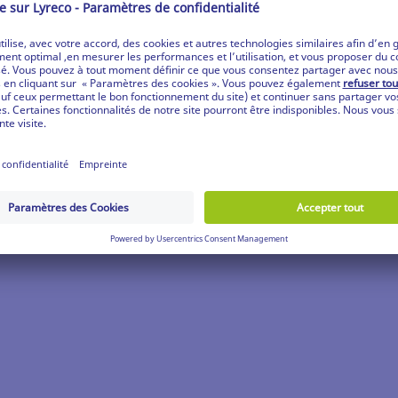
S PAR PAGE :
Besoin d'aide ?
Pour toute question, visitez notre centre d'aide en c
Pour une assistance immédiate :
Complétez notre formul
écoute au
0825 09 08 07
de 8h à 18h (service 0,15€/min + prix