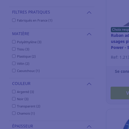
FILTRES PRATIQUES
Fabriqués en France (1)
Choix res
MATIÈRE
Ruban ad
usages pl
Polyéthylène (3)
Power - 
Tissu (3)
gris
Plastique (2)
Ref: 1.21
Vélin (2)
Caoutchouc (1)
Se con
COULEUR
Argenté (3)
V
Noir (3)
Transparent (2)
Chamois (1)
ÉPAISSEUR