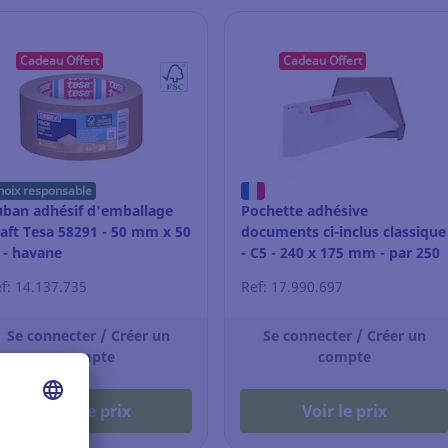
Cadeau Offert
Cadeau Offert
hoix responsable
uban adhésif d'emballage
Pochette adhésive
aft Tesa 58291 - 50 mm x 50
documents ci-inclus classique
 - havane
- C5 - 240 x 175 mm - par 250
f: 14.137.735
Ref: 17.990.697
Se connecter / Créer un
Se connecter / Créer un
compte
compte
Voir le prix
Voir le prix