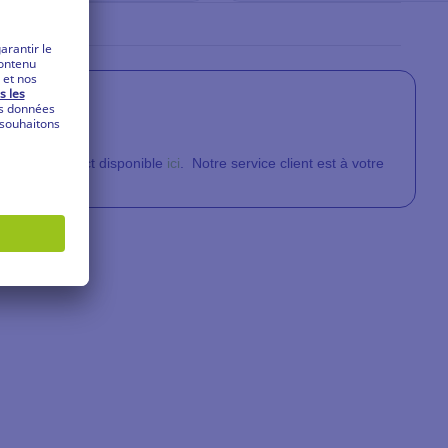
liquant
ici
.
aire de contact disponible
ici
.
Notre service client
est à votre
.
 appel)