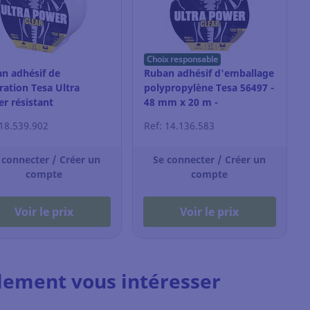
Choix responsable
n adhésif de
Ruban adhésif d'emballage
ration Tesa Ultra
polypropylène Tesa 56497 -
r résistant
48 mm x 20 m -
mx10m - transparent
transparent
 18.539.902
Ref: 14.136.583
 connecter / Créer un
Se connecter / Créer un
compte
compte
Voir le prix
Voir le prix
lement vous intéresser