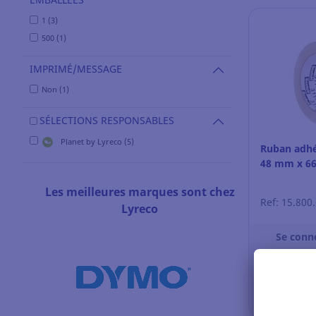
1 (3)
500 (1)
IMPRIMÉ/MESSAGE
Non (1)
SÉLECTIONS RESPONSABLES
Planet by Lyreco (5)
Ruban adhés
48 mm x 66
Les meilleures marques sont chez
Ref: 15.800
Lyreco
Se conne
Vo