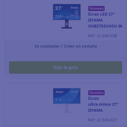
Nouveau
Écran LED 27"
IIYAMA
XUB2792UHSU‑B6
– 4K UHD – noir
Ref: 22.604.038
Se connecter / Créer un compte
Voir le prix
Nouveau
Écran
ultra‑mince 27"
IIYAMA
XB2797QSU‑W1 –
Ref: 22.604.027
QHD – blanc