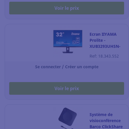
Voir le prix
Ecran IIYAMA
Prolite -
XUB3293UHSN-
B5 - 31,5" - noir
Ref: 18.343.552
mat
Se connecter / Créer un compte
Voir le prix
Système de
visioconférence
Barco ClickShare