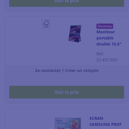
Voir le prix
Nouveau
Moniteur
portable
double 15.6″
Essentiels
Ref:
Full HD 1080p
22.437.053
Se connecter / Créer un compte
Voir le prix
ECRAN
SAMSUNG PROF