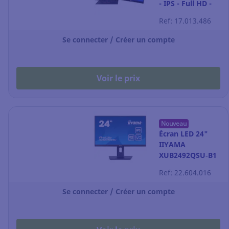
- IPS - Full HD -
17,3"
Ref: 17.013.486
Se connecter / Créer un compte
Voir le prix
Nouveau
Écran LED 24"
IIYAMA
XUB2492QSU‑B1
– QHD – noir
Ref: 22.604.016
Se connecter / Créer un compte