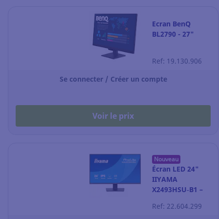
Ecran BenQ
BL2790 - 27"
Ref: 19.130.906
Se connecter / Créer un compte
Voir le prix
Nouveau
Écran LED 24"
IIYAMA
X2493HSU‑B1 –
Full HD – noir
Ref: 22.604.299