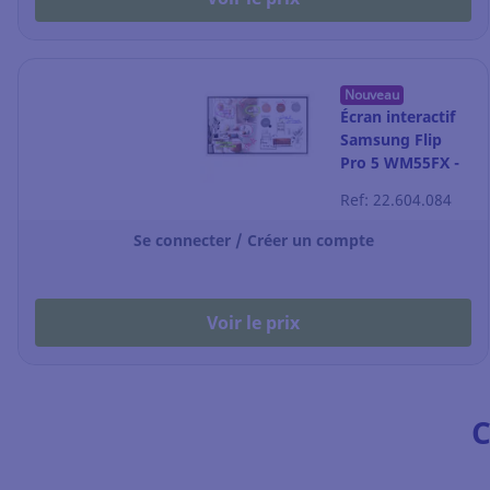
Nouveau
Écran interactif
Samsung Flip
Pro 5 WM55FX -
55"
Ref: 22.604.084
Se connecter / Créer un compte
Voir le prix
C