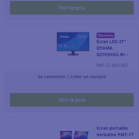
Voir le prix
Nouveau
Écran LED 27"
IIYAMA
X2793HSU‑B1 –
Full HD – noir
Ref: 22.603.992
Se connecter / Créer un compte
Voir le prix
Ecran portable
Verbatim PMT-17