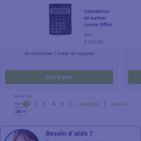
Calculatrice
de bureau
Lyreco Office
Desk - 12
Ref:
chiffres -
3.343.391
noire
Se connecter / Créer un compte
Voir le prix
RÉSULTATS
1
2
3
4
5
PAR PAGE :
<< PRÉCÉDENT
SUIVANT >>
Besoin d'aide ?