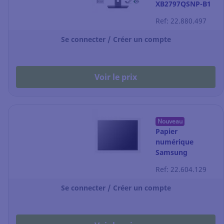
XB2797QSNP-B1
haute résolution
Ref: 22.880.497
QHD
Se connecter / Créer un compte
Voir le prix
Nouveau
Papier
numérique
Samsung
R‑Paper 13" –
Ref: 22.604.129
EM13DX
Se connecter / Créer un compte