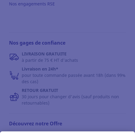
Nos engagements RSE
Nos gages de confiance
LIVRAISON GRATUITE
à partir de 75 € HT d'achats
Livraison en 24h*
pour toute commande passée avant 18h (dans 99%
des cas)
RETOUR GRATUIT
30 jours pour changer d'avis (sauf produits non
retournables)
Découvrez notre Offre
Les catalogues