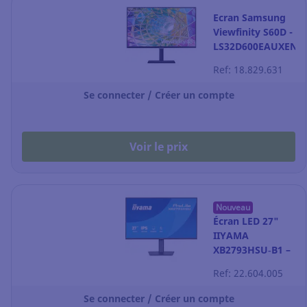
Ecran Samsung
Viewfinity S60D -
LS32D600EAUXEN
- 32''-WQHD
Ref: 18.829.631
Se connecter / Créer un compte
Voir le prix
Nouveau
Écran LED 27"
IIYAMA
XB2793HSU‑B1 –
Full HD – noir
Ref: 22.604.005
Se connecter / Créer un compte