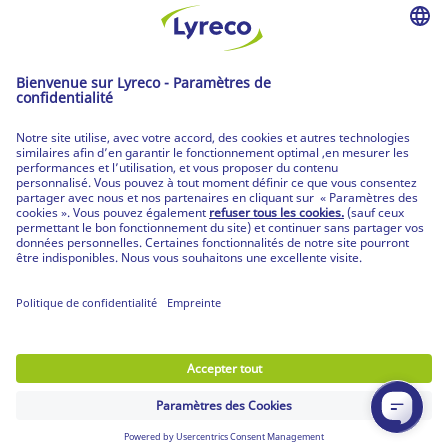
Partenaire | de tous les lieux de travail
Les produits Lyreco
© Lyreco 2026
Partenaire | de tous les lieux de travail
|
Conditions Générales de Vente
|
Déclaration de
confidentialité
|
Conditions d'Utilisation &
Mentions Légales
|
Service Après-Vente
|
CPV
Produits personnalisés
|
Livraisons Spécifiques
|
Produits mobilier et prestation de montage
|
Votre guide RGPD
|
Déclaration d'accessibilité
digitale
|
Nos engagements RSE
|
|
Paramètres
de confidentialité
|
Plan du site