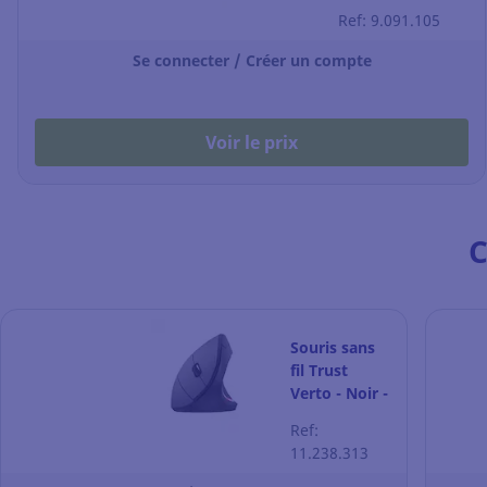
Slimline
Ref: 9.091.105
Se connecter / Créer un compte
Voir le prix
C
Souris sans
fil Trust
Verto - Noir -
Ergonomique
Ref:
- verticale -
11.238.313
1600 DPI