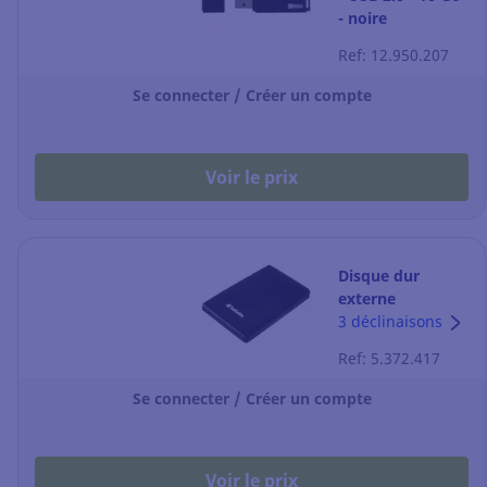
- noire
Ref: 12.950.207
Se connecter / Créer un compte
Voir le prix
Disque dur
externe
Verbatim - USB
3 déclinaisons
3.0 - 1 To - 2,5" -
Ref: 5.372.417
noir
Se connecter / Créer un compte
Voir le prix