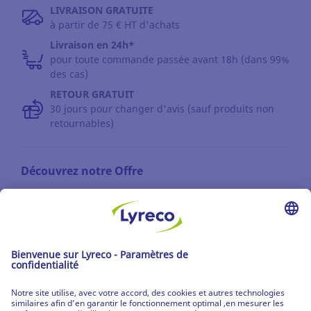
LIVRAISON GRATUITE
à partir de 75 € HT d'achats
Livraison en 24h*
pour toute commande passée avant 18h (dans 99%
des cas)
RETOUR GRATUIT
30 jours pour changer d'avis (sauf produits non
retournables)
Découvrez notre Offre
Les catalogues
Partenaire | de tous les lieux de travail
Les produits Lyreco
© Lyreco 2026