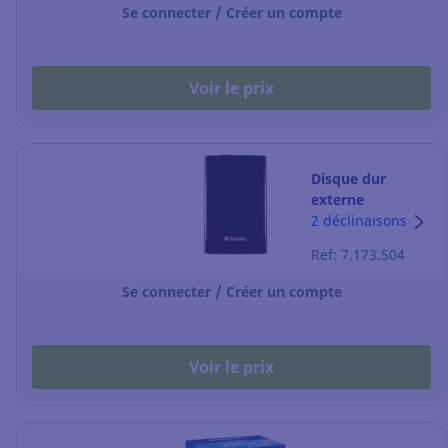
Se connecter / Créer un compte
Voir le prix
Disque dur
externe
Verbatim - USB
2 déclinaisons
3.0 - 2 To - 2,5"-
Ref: 7.173.504
noir
Se connecter / Créer un compte
Voir le prix