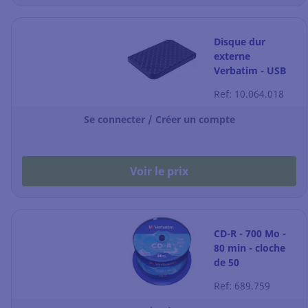
Disque dur
externe
Verbatim - USB
3.0 - 4 To - 2,5" -
Ref: 10.064.018
noir
Se connecter / Créer un compte
Voir le prix
CD-R - 700 Mo -
80 min - cloche
de 50
Ref: 689.759