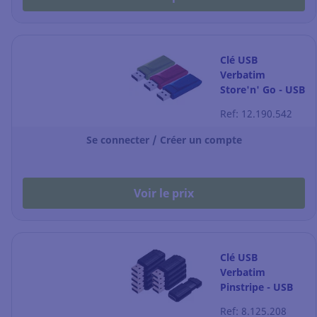
Clé USB
Verbatim
Store'n' Go - USB
2.0 - 16 Go -
Ref: 12.190.542
rouge, bleue,
verte - pack de 3
Se connecter / Créer un compte
Voir le prix
Clé USB
Verbatim
Pinstripe - USB
2.0 - 8 Go - noire
Ref: 8.125.208
- pack de 10