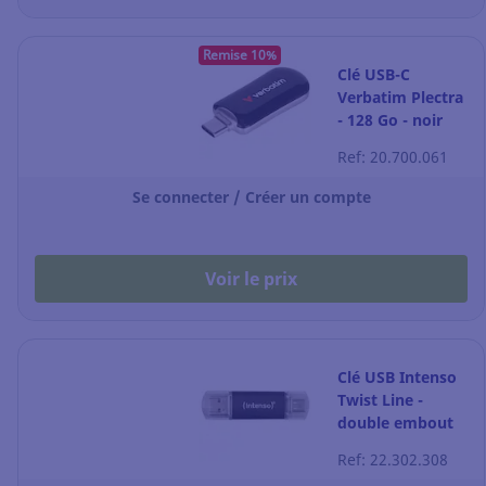
Remise 10%
Clé USB-C
Verbatim Plectra
- 128 Go - noir
Ref: 20.700.061
Se connecter / Créer un compte
Voir le prix
Clé USB Intenso
Twist Line -
double embout
USB-A + USB-C -
Ref: 22.302.308
64 Go