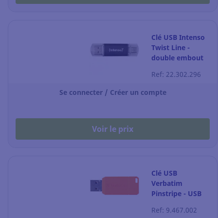
Clé USB Intenso
Twist Line -
double embout
USB-A + USB-C -
Ref: 22.302.296
32 Go
Se connecter / Créer un compte
Voir le prix
Clé USB
Verbatim
Pinstripe - USB
3.2 - 128 Go -
Ref: 9.467.002
orange