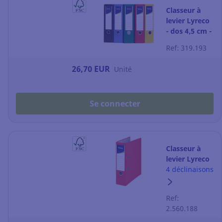
Classeur à
levier Lyreco
- dos 4,5 cm -
coloris
Ref: 319.193
classiques -
lot de 10
26,70 EUR
Unité
Se connecter
Classeur à
levier Lyreco
Recycolor -
4 déclinaisons
dos 8 cm -
rouge
Ref:
2.560.188