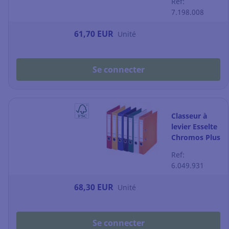
Ref:
coloris
7.198.008
tendance - lot
de 10
61,70 EUR
Unité
Se connecter
Classeur à
levier Esselte
Chromos Plus
- dos 5 cm -
Ref:
coloris vifs -
6.049.931
lot de 10
68,30 EUR
Unité
Se connecter