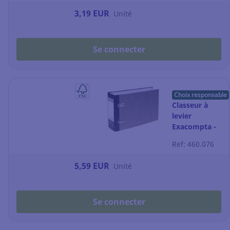
3,19 EUR
Unité
Se connecter
Choix responsable
Classeur à
levier
Exacompta -
A5 à
Ref: 460.076
l'italienne -
dos 7 cm -
5,59 EUR
Unité
gris marbré
Se connecter