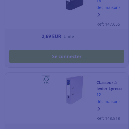
- dos 8 cm -
14
noir
déclinaisons
Ref: 147.655
2,69 EUR
Unité
Se connecter
Classeur à
levier Lyreco
- dos 5 cm -
12
mauve
déclinaisons
Ref: 148.818