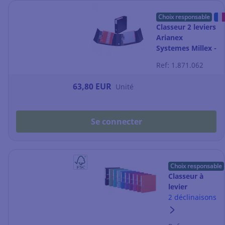
Choix responsable
Classeur 2 leviers
Arianex
Systemes Millex -
dos 9 cm - noir
Ref: 1.871.062
63,80 EUR
Unité
Se connecter
Choix responsable
Classeur à
levier
Exacompta
2 déclinaisons
Prem'Touch -
dos 8 cm -