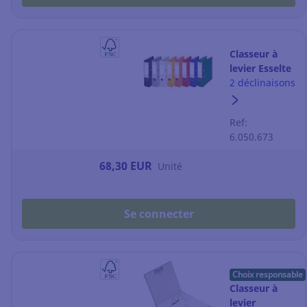
Classeur à
levier Esselte
Chromos Plus
2 déclinaisons
- dos 8 cm -
coloris vifs -
Ref:
lot de 10
6.050.673
68,30 EUR
Unité
Se connecter
Choix responsable
Classeur à
levier