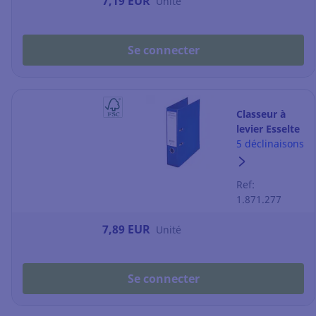
7,19 EUR
Unité
Se connecter
Classeur à
levier Esselte
Chromos Plus
5 déclinaisons
- dos 8 cm -
bleu
Ref:
1.871.277
7,89 EUR
Unité
Se connecter