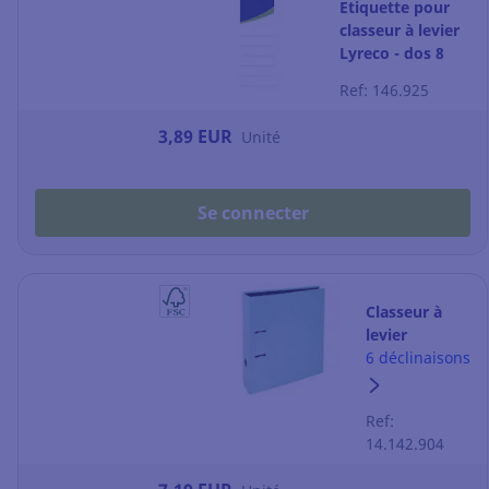
Etiquette pour
classeur à levier
Lyreco - dos 8
cm - paquet de
Ref: 146.925
10
3,89 EUR
Unité
Se connecter
Classeur à
levier
Exacompta
6 déclinaisons
Prem'Touch
Aquarel -
Ref:
Papier Pellic -
14.142.904
dos 8 cm -
vert