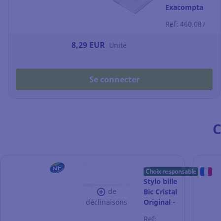
Exacompta
avec
Ref: 460.087
perforateur
intégré - dos
8,29 EUR
Unité
7 cm - gris
marbré
Se connecter
C
Choix responsable
Stylo bille
de
Bic Cristal
déclinaisons
Original -
pointe
Ref: