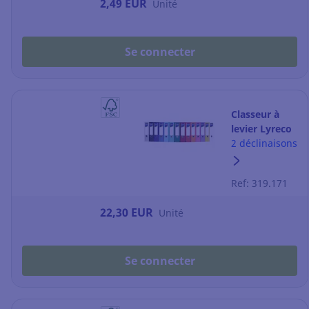
2,49 EUR
Unité
Se connecter
Classeur à
levier Lyreco
- dos 8 cm -
2 déclinaisons
coloris
classiques -
Ref: 319.171
lot de 10
22,30 EUR
Unité
Se connecter