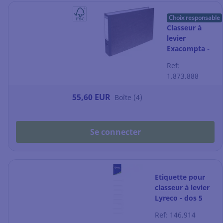
Choix responsable
Classeur à
levier
Exacompta -
A3 à
Ref:
l'italienne -
1.873.888
dos 8 cm -
gris marbré
55,60 EUR
Boîte (4)
Se connecter
Etiquette pour
classeur à levier
Lyreco - dos 5
cm - paquet de
Ref: 146.914
10