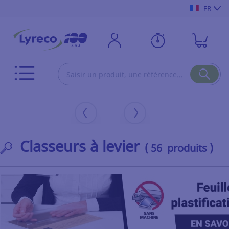
FR
Classeurs à levier
( 56 produits )