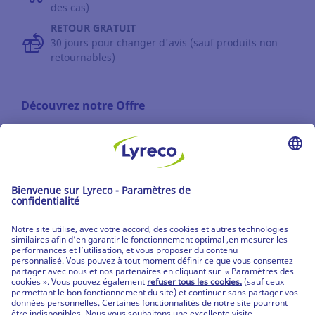
des cas)
RETOUR GRATUIT
30 jours pour changer d'avis (sauf produits non
retournables)
Découvrez notre Offre
Les catalogues
Partenaire | de tous les lieux de travail
Les produits Lyreco
© Lyreco 2026
Partenaire | de tous les lieux de travail
|
Conditions Générales de Vente
|
Déclaration de
confidentialité
|
Conditions d'Utilisation &
Mentions Légales
|
Service Après-Vente
|
CPV