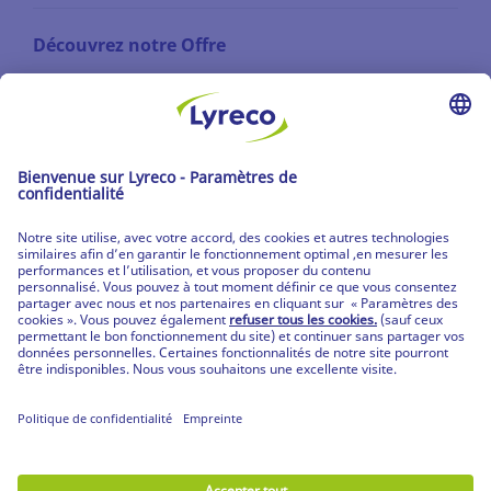
Découvrez notre Offre
Les catalogues
Partenaire | de tous les lieux de travail
Les produits Lyreco
© Lyreco 2026
Partenaire | de tous les lieux de travail
|
Conditions Générales de Vente
|
Déclaration de
confidentialité
|
Conditions d'Utilisation &
Mentions Légales
|
Service Après-Vente
|
CPV
Produits personnalisés
|
Livraisons Spécifiques
|
Produits mobilier et prestation de montage
|
Votre guide RGPD
|
Déclaration d'accessibilité
digitale
|
Nos engagements RSE
|
|
Paramètres
de confidentialité
|
Plan du site