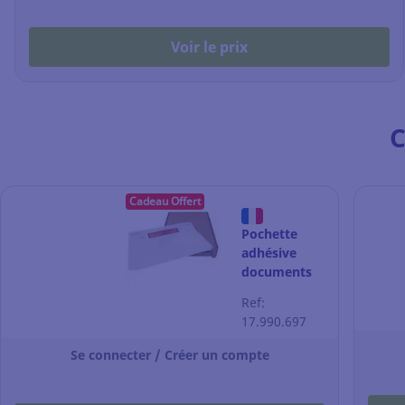
Voir le prix
C
Cadeau Offert
Pochette
adhésive
documents
ci-inclus
Ref:
classique -
17.990.697
C5 - 240 x
175 mm - par
Se connecter / Créer un compte
250