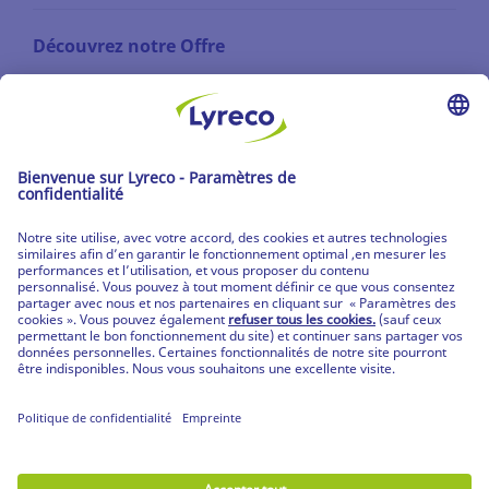
Découvrez notre Offre
Les catalogues
Partenaire | de tous les lieux de travail
Les produits Lyreco
© Lyreco 2026
Partenaire | de tous les lieux de travail
|
Conditions Générales de Vente
|
Déclaration de
confidentialité
|
Conditions d'Utilisation &
Mentions Légales
|
Service Après-Vente
|
CPV
Produits personnalisés
|
Livraisons Spécifiques
|
Produits mobilier et prestation de montage
|
Votre guide RGPD
|
Déclaration d'accessibilité
digitale
|
Nos engagements RSE
|
|
Paramètres
de confidentialité
|
Plan du site