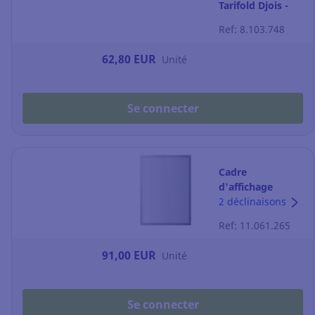
Tarifold Djois -
magnétique - A3
Ref: 8.103.748
62,80 EUR
Unité
Se connecter
Cadre
d'affichage
Durable
2 déclinaisons
Duraframe Sun -
Ref: 11.061.265
A3 -
vitrostatique -
91,00 EUR
Unité
argent - lot de 2
Se connecter