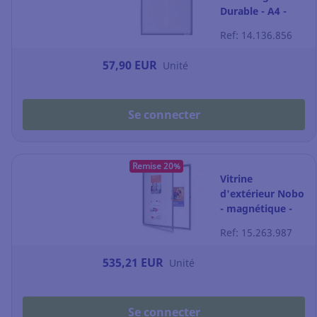
Durable - A4 -
vitrostatique -
Ref: 14.136.856
par 5
57,90 EUR
Unité
Se connecter
Remise 20%
Vitrine
d'extérieur Nobo
- magnétique -
porte battante -
Ref: 15.263.987
12 feuilles A4
535,21 EUR
Unité
Se connecter