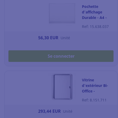
Pochette
d'affichage
Durable - A4 -
adhésive - par 5
Ref: 15.638.037
56,30 EUR
Unité
Se connecter
Vitrine
d'extérieur Bi-
Office -
magnétique -
Ref: 8.151.711
porte battante -
9 feuilles A4
293,44 EUR
Unité