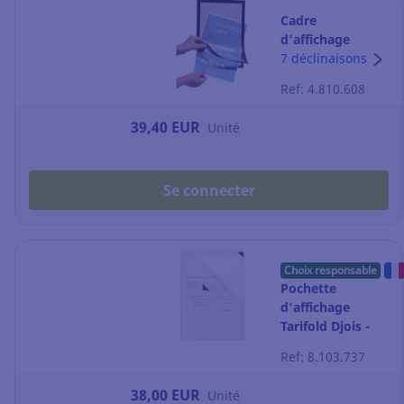
Cadre
d'affichage
Durable
7 déclinaisons
Duraframe - A4 -
Ref: 4.810.608
adhésif - noir -
paquet de 2
39,40 EUR
Unité
Se connecter
Choix responsable
Pochette
d'affichage
Tarifold Djois -
adhésive - coin
Ref: 8.103.737
aimanté - A3 -
par 2
38,00 EUR
Unité