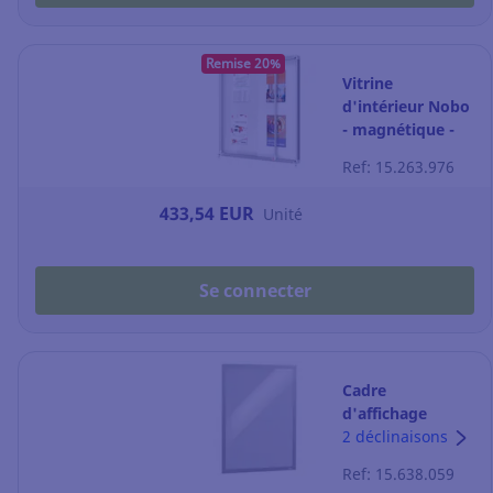
Remise 20%
Vitrine
d'intérieur Nobo
- magnétique -
porte coulissante
Ref: 15.263.976
- 12 feuilles A4
433,54 EUR
Unité
Se connecter
Cadre
d'affichage
Duraframe - A2 -
2 déclinaisons
adhésif - argent
Ref: 15.638.059