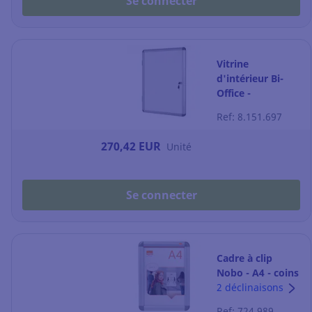
Se connecter
Vitrine
d'intérieur Bi-
Office -
magnétique -
Ref: 8.151.697
porte battante -
9 feuilles A4
270,42 EUR
Unité
Se connecter
Cadre à clip
Nobo - A4 - coins
arrondis -
2 déclinaisons
aluminium
Ref: 724.989