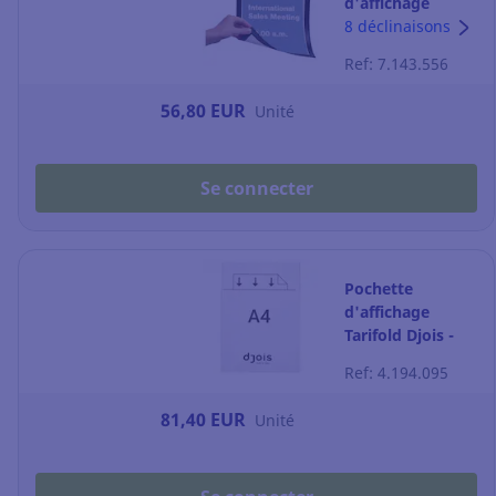
d'affichage
Durable
8 déclinaisons
Duraframe - A4 -
Ref: 7.143.556
magnétique -
noir - paquet de
56,80 EUR
Unité
5
Se connecter
Pochette
d'affichage
Tarifold Djois -
magnétique - A4
Ref: 4.194.095
- par 5
81,40 EUR
Unité