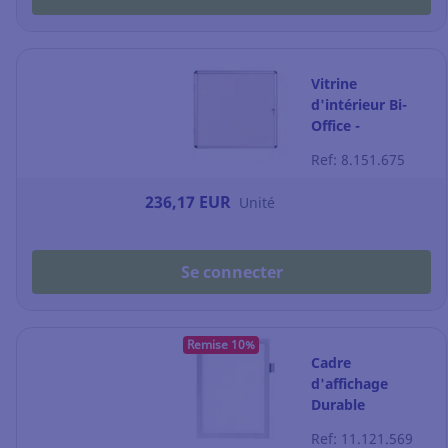
Vitrine
d'intérieur Bi-
Office -
magnétique -
Ref: 8.151.675
porte battante -
6 feuilles A4
236,17 EUR
Unité
Se connecter
Remise 10%
Cadre
d'affichage
Durable
Duraframe Note
Ref: 11.121.569
+ porte-stylo - A4