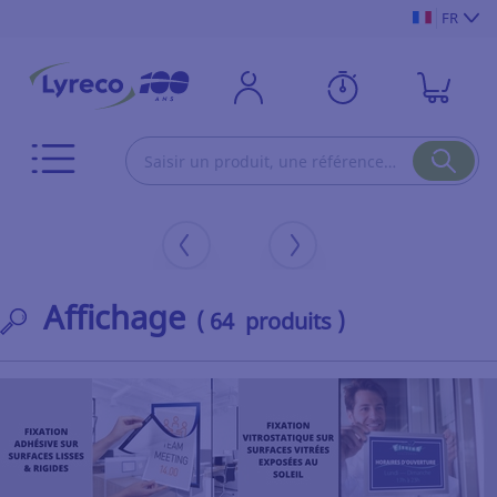
FR
Affichage
( 64 produits )