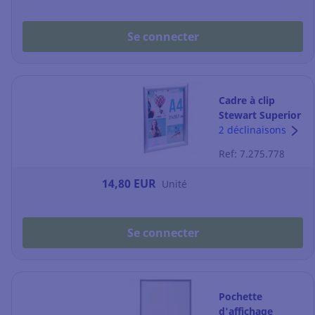
Se connecter
Cadre à clip
Stewart Superior
- A4 - aluminium
2 déclinaisons
Ref: 7.275.778
14,80 EUR
Unité
Se connecter
Pochette
d'affichage