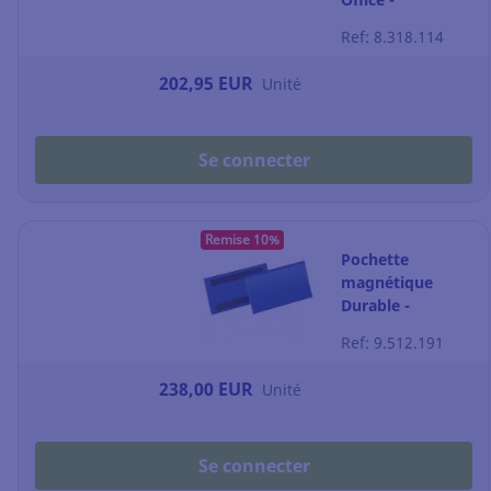
magnétique -
Ref: 8.318.114
porte battante -
4 feuilles A4
202,95 EUR
Unité
Se connecter
Remise 10%
Pochette
magnétique
Durable -
plastique - 15 x
Ref: 9.512.191
6,7 cm - bleu -
paquet de 50
238,00 EUR
Unité
Se connecter