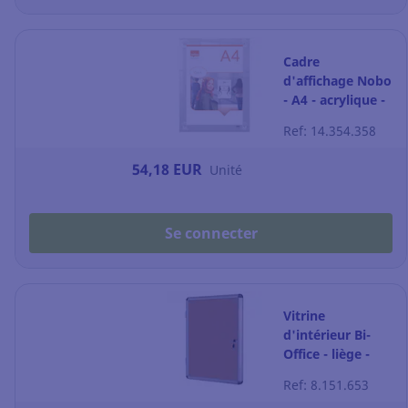
Cadre
d'affichage Nobo
- A4 - acrylique -
transparent
Ref: 14.354.358
54,18 EUR
Unité
Se connecter
Vitrine
d'intérieur Bi-
Office - liège -
porte battante -
Ref: 8.151.653
9 feuilles A4