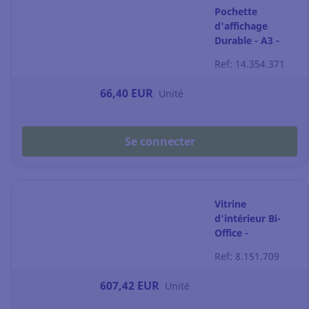
Pochette
d'affichage
Durable - A3 -
adhésive - par 5
Ref: 14.354.371
66,40 EUR
Unité
Se connecter
Vitrine
d'intérieur Bi-
Office -
magnétique -
Ref: 8.151.709
porte coulissante
- 15 feuilles A4
607,42 EUR
Unité