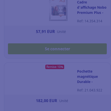
Cadre
d'affichage Nobo
Premium Plus -
A3 - acrylique -
Ref: 14.354.314
transparent
57,91 EUR
Unité
Se connecter
Remise 10%
Pochette
magnétique
Durable -
plastique - 10 x
Ref: 21.043.922
3,8 cm - bleu -
paquet de 50
182,00 EUR
Unité