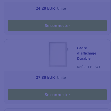
- magnétique-
24,20 EUR
Unité
argent
Se connecter
Cadre
d'affichage
Durable
Duraframe Note
Ref: 8.110.641
+ porte-stylo - A4
- adhésif -
27,80 EUR
Unité
argenté
Se connecter