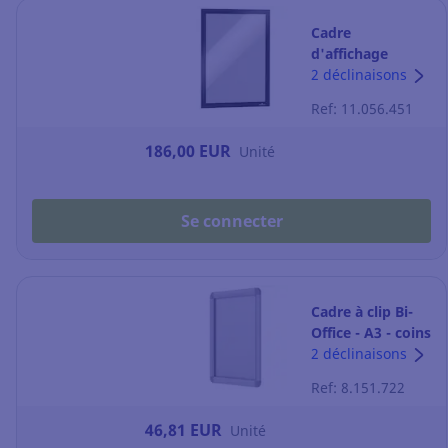
Cadre
d'affichage
Durable
2 déclinaisons
Duraframe - A4 -
Ref: 11.056.451
adhésif - noir -
paquet de 10
186,00 EUR
Unité
Se connecter
Cadre à clip Bi-
Office - A3 - coins
arrondis -
2 déclinaisons
aluminium
Ref: 8.151.722
46,81 EUR
Unité