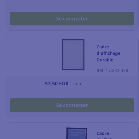
Se connecter
Cadre
d'affichage
Durable
Infoframe - A4 -
Ref: 17.231.478
magnétique- gris
- paquet de 5
57,50 EUR
Unité
Se connecter
Cadre