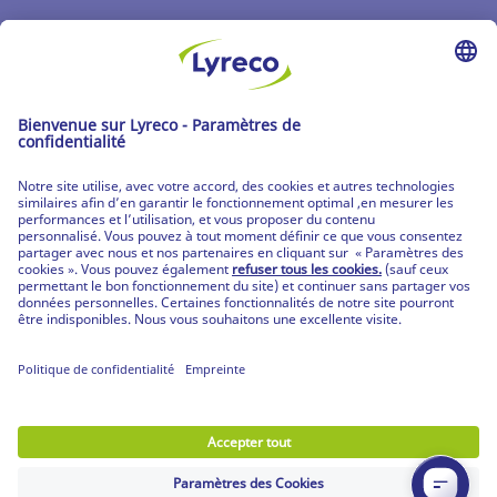
Les catalogues
Partenaire | de tous les lieux de travail
Les produits Lyreco
© Lyreco 2026
Partenaire | de tous les lieux de travail
|
Conditions Générales de Vente
|
Déclaration de
confidentialité
|
Conditions d'Utilisation &
Mentions Légales
|
Service Après-Vente
|
CPV
Produits personnalisés
|
Livraisons Spécifiques
|
Produits mobilier et prestation de montage
|
Votre guide RGPD
|
Déclaration d'accessibilité
digitale
|
Nos engagements RSE
|
|
Paramètres
de confidentialité
|
Plan du site