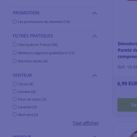
PROMOTION
Les promotions du moment (14)
FILTRES PRATIQUES
Désodori
Fabriqués en France (30)
Pureté de
Meilleurs rapports qualité/prix (11)
compress
Derniers stocks (6)
Ref: 18.6
SENTEUR
6,99 EU
Citron (4)
menthe (4)
Fleur de coton (3)
Se
Lavande (3)
Aloé vera (2)
Tout afficher
MARQUE