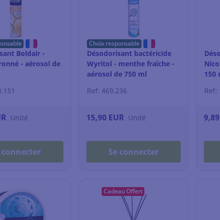
ponsable
Choix responsable
ant Boldair -
Désodorisant bactéricide
Déso
ronné - aérosol de
Wyritol - menthe fraîche -
Nicol
aérosol de 750 ml
150 
3.151
Ref: 469.236
Ref:
UR
15,90 EUR
9,8
Unité
Unité
 connecter
Se connecter
Cadeau Offert