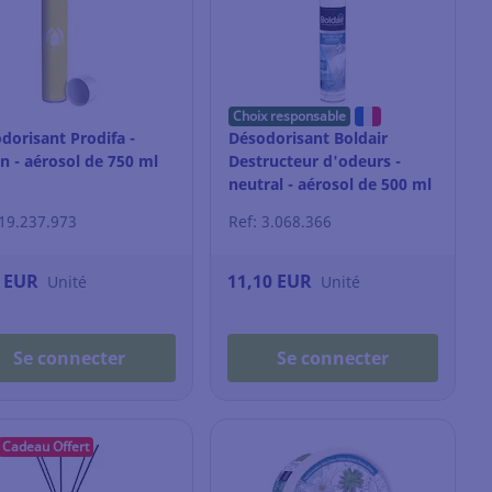
Choix responsable
dorisant Prodifa -
Désodorisant Boldair
on - aérosol de 750 ml
Destructeur d'odeurs -
neutral - aérosol de 500 ml
 19.237.973
Ref: 3.068.366
9 EUR
11,10 EUR
Unité
Unité
Se connecter
Se connecter
Cadeau Offert