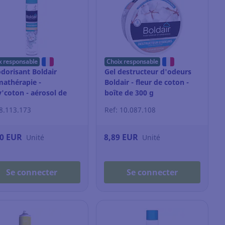
x responsable
Choix responsable
dorisant Boldair
Gel destructeur d'odeurs
athérapie -
Boldair - fleur de coton -
v'coton - aérosol de
boîte de 300 g
ml
 8.113.173
Ref: 10.087.108
10 EUR
8,89 EUR
Unité
Unité
Se connecter
Se connecter