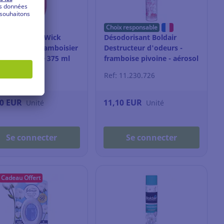
Choix responsable
dorisant Air Wick
Désodorisant Boldair
e Active - Framboisier
Destructeur d'odeurs -
acon mèche de 375 ml
framboise pivoine - aérosol
500 ml
 3.540.005
Ref: 11.230.726
40 EUR
11,10 EUR
Unité
Unité
Se connecter
Se connecter
Cadeau Offert