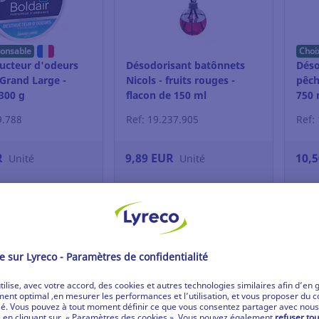
ponsable
Choi
ructeur d'odeurs
Désodorisant batônnets
Déso
 Grand Large -
Nicols - fruits rouges -
pêch
300 g
flacon de 150 ml
750 
9.788
Ref: 19.237.905
Ref:
R
9,89 EUR
10,
Unité
Unité
 connecter
Se connecter