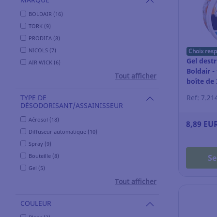
BOLDAIR (16)
TORK (9)
PRODIFA (8)
NICOLS (7)
Choix res
Gel dest
AIR WICK (6)
Boldair -
Tout afficher
boîte de 
TYPE DE
Ref: 7.21
DÉSODORISANT/ASSAINISSEUR
Aérosol (18)
8,89 EU
Diffuseur automatique (10)
Spray (9)
Bouteille (8)
Se
Gel (5)
Tout afficher
COULEUR