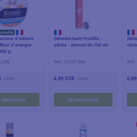
ponsable
ructeur d'odeurs
Désodorisant Prodifa -
Déso
 fleur d'oranger -
pêche - aérosol de 750 ml
citr
300 g
4.288
Ref: 19.237.984
Ref:
R
6,89 EUR
6,8
Unité
Unité
 connecter
Se connecter