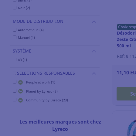
Blanc (3)
Noir (2)
MODE DE DISTRIBUTION
Choix res
Automatique (4)
Désodoris
Manuel (1)
Zeste Cit
500 ml
SYSTÈME
Ref: 8.11
A3 (1)
11,10 E
SÉLECTIONS RESPONSABLES
People at work (1)
Planet by Lyreco (3)
Se
Community by Lyreco (23)
Les meilleures marques sont chez
Lyreco