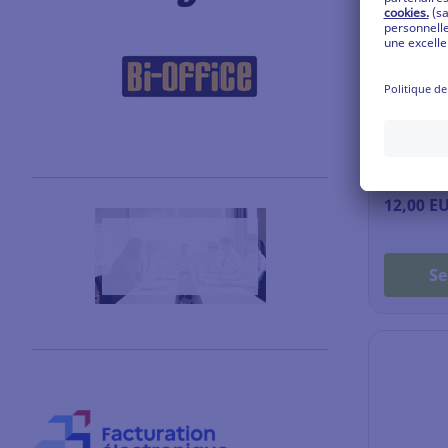
Choix res
Gel dest
Boldair -
Boîte de 
Ref: 17.4
12,00 E
Se