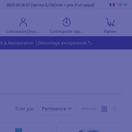
FR
0825 09 08 07 (service 0,15€/min + prix d'un appel)
Connexion/Inscription
Commande rapide
Panier
fé & Restauration
Déstockage exceptionnel 🏷️
Trier par
Pertinence
AFFICHAGE :