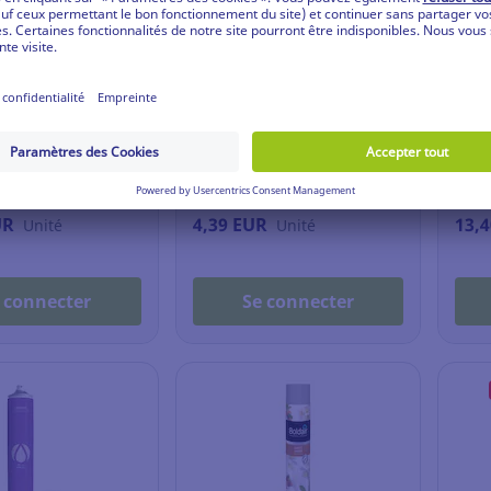
ponsable
ructeur d'odeurs
Bloc WC Nicols - pins -
Déso
 karité et monoï -
paquet de 2
Mèch
300 g
- fl
19.193
Ref: 19.238.021
Ref:
UR
4,39 EUR
13,
Unité
Unité
 connecter
Se connecter