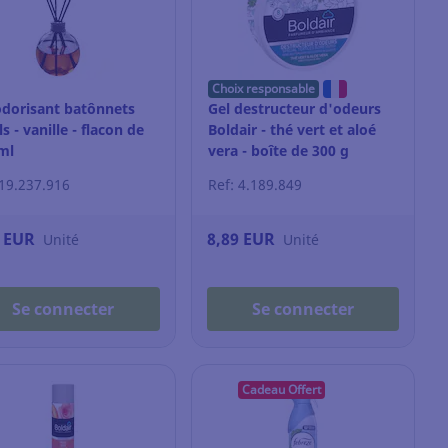
Choix responsable
dorisant batônnets
Gel destructeur d'odeurs
s - vanille - flacon de
Boldair - thé vert et aloé
ml
vera - boîte de 300 g
 19.237.916
Ref: 4.189.849
9 EUR
8,89 EUR
Unité
Unité
Se connecter
Se connecter
Cadeau Offert