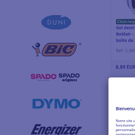
Choix res
Gel dest
Boldair -
boîte de 
Ref: 3.34
8,89 EU
Se