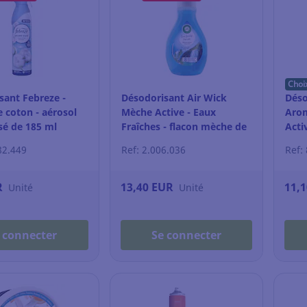
Choi
sant Febreze -
Désodorisant Air Wick
Déso
 coton - aérosol
Mèche Active - Eaux
Arom
é de 185 ml
Fraîches - flacon mèche de
Acti
375 ml
500 
82.449
Ref: 2.006.036
Ref:
R
13,40 EUR
11,
Unité
Unité
 connecter
Se connecter