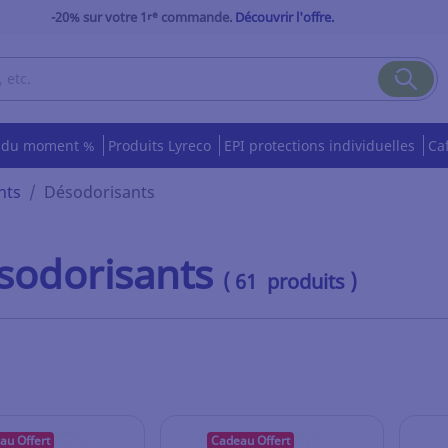
-20% sur votre 1ʳᵉ commande.
Découvrir l'offre.
s du moment %
Produits Lyreco
EPI protections individuelles
Ca
nts
Désodorisants
sodorisants
( 61 produits )
au Offert
Cadeau Offert