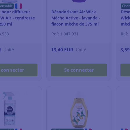
ponsable
Choi
 pour diffuseur
Désodorisant Air Wick
Déso
AW Air - tendresse
Mèche Active - lavande -
Wick
250 ml
flacon mèche de 375 ml
mèch
8.553
Ref: 1.047.931
Ref:
R
13,40 EUR
3,5
Unité
Unité
 connecter
Se connecter