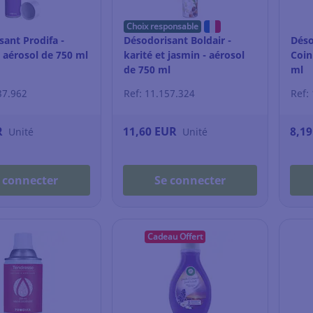
Choix responsable
sant Prodifa -
Désodorisant Boldair -
Déso
 aérosol de 750 ml
karité et jasmin - aérosol
Coin
de 750 ml
ml
37.962
Ref: 11.157.324
Ref:
R
11,60 EUR
8,1
Unité
Unité
 connecter
Se connecter
Cadeau Offert