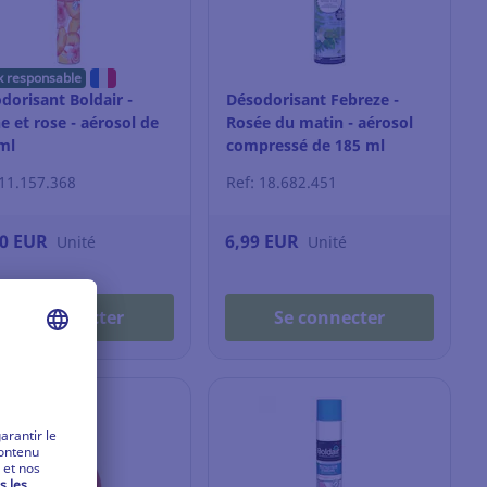
x responsable
dorisant Boldair -
Désodorisant Febreze -
e et rose - aérosol de
Rosée du matin - aérosol
ml
compressé de 185 ml
 11.157.368
Ref: 18.682.451
50 EUR
6,99 EUR
Unité
Unité
Se connecter
Se connecter
Cadeau Offert