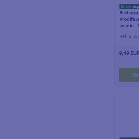
Choix res
Recharge
Prodifa 
jasmin - 
Ref: 6.55
9,49 EU
Se