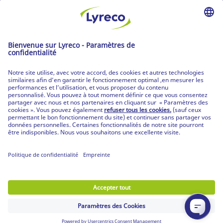
LIVRAISON GRATUITE
à partir de 75 € HT d'achats
Livraison en 24h*
pour toute commande passée avant 18h (dans 99%
des cas)
RETOUR GRATUIT
30 jours pour changer d'avis (sauf produits non
retournables)
Découvrez notre Offre
Les catalogues
Partenaire | de tous les lieux de travail
Les produits Lyreco
© Lyreco 2026