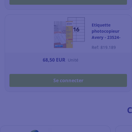
Etiquette
photocopieur
Avery - 23524-
200 - 105 x 37
Ref: 819.189
mm - blanche -
par 3200
68,50 EUR
Unité
Se connecter
C