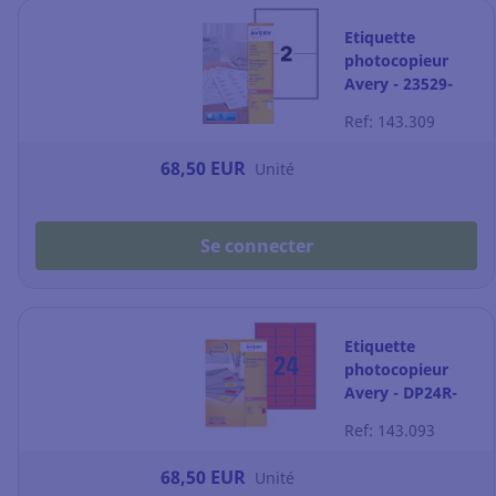
Etiquette
photocopieur
Avery - 23529-
200 - 210 x 148
Ref: 143.309
mm - blanche -
par 400
68,50 EUR
Unité
Se connecter
Etiquette
photocopieur
Avery - DP24R-
100 -70 x 35 mm
Ref: 143.093
- rouge fluo - par
2400
68,50 EUR
Unité