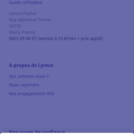
Guide utilisateur
Lyreco France
Rue Alphonse Terroir
59770
Marly
France
0825 09 08 07 (service 0,15 €/min + prix appel)
A propos de Lyreco
Qui sommes-nous ?
Nous rejoindre
Nos engagements RSE
Nos gages de confiance