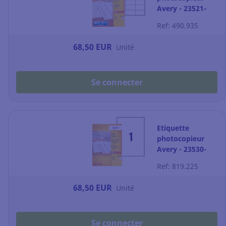
Avery - 23521-
200 - 70 x 37 mm
Ref: 490.935
- blanche - par
4800
68,50 EUR
Unité
Se connecter
Etiquette
photocopieur
Avery - 23530-
200 - 210 x 297
Ref: 819.225
mm - blanche -
par 200
68,50 EUR
Unité
Se connecter