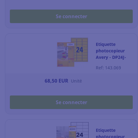
Se connecter
Etiquette
photocopieur
Avery - DP24J-
100 -70 x 35 mm
Ref: 143.069
- jaune fluo - par
2400
68,50 EUR
Unité
Se connecter
Etiquette
photocopieur