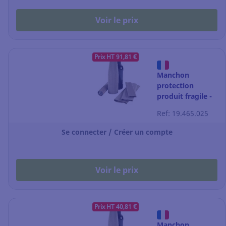
Voir le prix
Prix HT 91,81 €
Manchon
protection
produit fragile -
Ø23mm - L
Ref: 19.465.025
600mm - boîte
de 200
Se connecter / Créer un compte
Voir le prix
Prix HT 40,81 €
Manchon