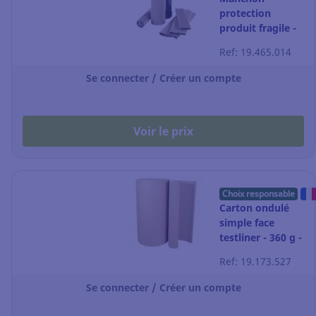
protection
produit fragile -
Ø23mm - L
Ref: 19.465.014
200mm - boîte
de 200
Se connecter / Créer un compte
Voir le prix
Choix responsable
Carton ondulé
simple face
testliner - 360 g -
rouleau de 140
Ref: 19.173.527
cm x 50 m
Se connecter / Créer un compte