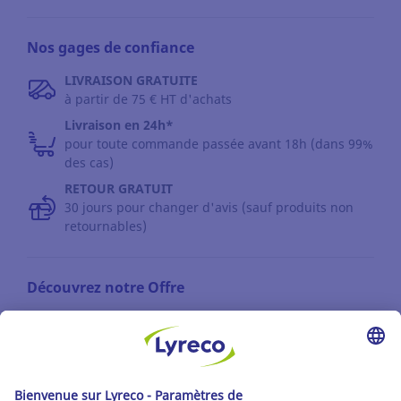
Nos gages de confiance
LIVRAISON GRATUITE
à partir de 75 € HT d'achats
Livraison en 24h*
pour toute commande passée avant 18h (dans 99%
des cas)
RETOUR GRATUIT
30 jours pour changer d'avis (sauf produits non
retournables)
Découvrez notre Offre
Les catalogues
Partenaire | de tous les lieux de travail
Les produits Lyreco