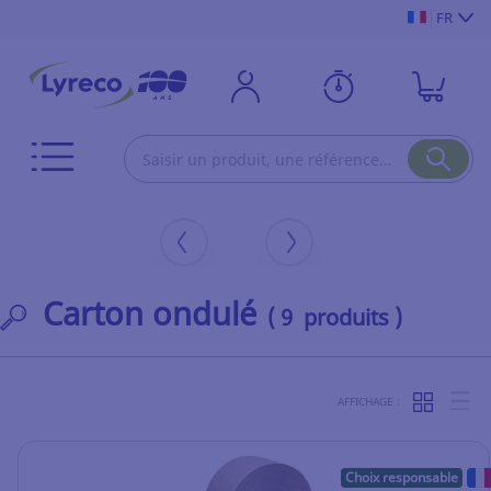
FR
Carton ondulé
( 9 produits )
AFFICHAGE :
Choix responsable