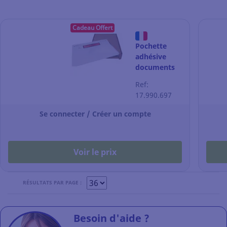
Cadeau Offert
Pochette
adhésive
documents
ci-inclus
Ref:
classique -
17.990.697
C5 - 240 x
175 mm - par
Se connecter / Créer un compte
250
Voir le prix
RÉSULTATS PAR PAGE :
Besoin d'aide ?