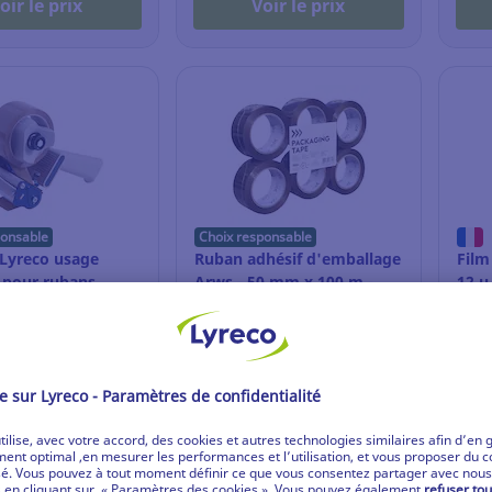
oir le prix
Voir le prix
ponsable
Choix responsable
 Lyreco usage
Ruban adhésif d'emballage
Film
- pour rubans
Arws - 50 mm x 100 m -
12 µ
age
havane - lot de 6
tran
bobi
2.232
Ref: 7.220.198
Ref:
necter / Créer un
Se connecter / Créer un
Se
compte
compte
oir le prix
Voir le prix