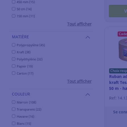
450 mm (15)
50 cm (14)
V
150 mm (11)
Tout afficher
Cade
MATIÈRE
Polypropylène (45)
Kraft (38)
Polyéthylène (32)
Papier (19)
Choix res
Carton (17)
Ruban ad
Tout afficher
kraft Te
50 m - h
COULEUR
Ref: 14.1
Marron (108)
Transparent (22)
Se con
Havane (16)
Blanc (15)