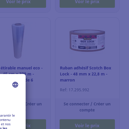
Voir le prix
Voir le prix
 étirable manuel eco -
Ruban adhésif Scotch Box
 - 45 cm x 270 m -
Lock - 48 mm x 22,8 m -
sparent - lot de 6
marron
nes
 17.549.192
Ref: 17.295.992
 connecter / Créer un
Se connecter / Créer un
compte
compte
Voir le prix
Voir le prix