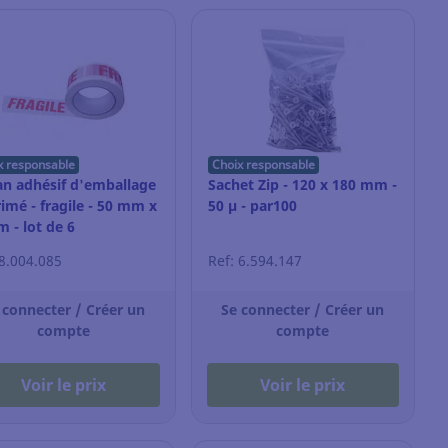
x responsable
Choix responsable
n adhésif d'emballage
Sachet Zip - 120 x 180 mm -
imé - fragile - 50 mm x
50 µ - par100
m - lot de 6
 8.004.085
Ref: 6.594.147
 connecter / Créer un
Se connecter / Créer un
compte
compte
Voir le prix
Voir le prix