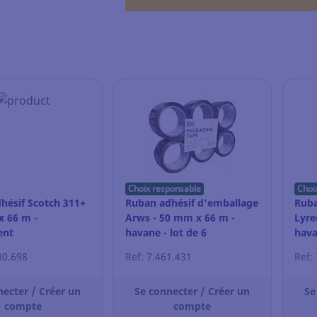
Choix responsable
Choi
hésif Scotch 311+
Ruban adhésif d'emballage
Ruba
x 66 m -
Arws - 50 mm x 66 m -
Lyre
ent
havane - lot de 6
hava
00.698
Ref: 7.461.431
Ref:
necter / Créer un
Se connecter / Créer un
Se
compte
compte