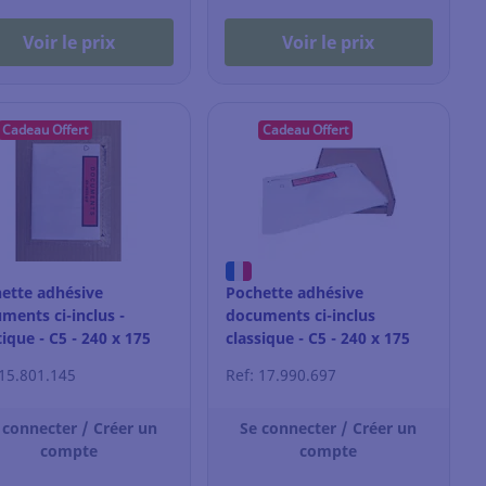
Voir le prix
Voir le prix
Cadeau Offert
Cadeau Offert
ette adhésive
Pochette adhésive
ments ci-inclus -
documents ci-inclus
tique - C5 - 240 x 175
classique - C5 - 240 x 175
 par 1000
mm - par 250
 15.801.145
Ref: 17.990.697
 connecter / Créer un
Se connecter / Créer un
compte
compte