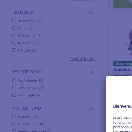
V
ÉPAISSEUR
50 micron(s) (25)
4.2 mm (8)
17 micron(s) (6)
49 micron(s) (6)
110 g/m² (5)
Tout afficher
Choix res
Dévidoir
TYPE DE PAROI
intensif 
Paroi simple (85)
d'emball
Paroi double (37)
Ref: 6.59
Paroi triple (4)
Se con
TYPE DE FOND
Standard (99)
Automatique (14)
V
Semi-automatique (2)