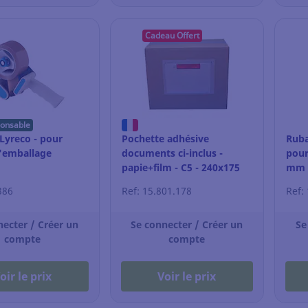
Cadeau Offert
ponsable
Lyreco - pour
Pochette adhésive
Ruba
'emballage
documents ci-inclus -
pour
papie+film - C5 - 240x175
mm x
mm - par 250
386
Ref: 15.801.178
Ref:
necter / Créer un
Se connecter / Créer un
Se
compte
compte
oir le prix
Voir le prix