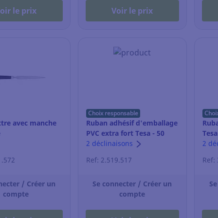
oir le prix
Voir le prix
Choix responsable
Choi
ttre avec manche
Ruban adhésif d'emballage
Ruba
e
PVC extra fort Tesa - 50
Tesa
mm x 66 m - havane
2 déclinaisons
- tr
2 dé
1.572
Ref: 2.519.517
Ref:
necter / Créer un
Se connecter / Créer un
Se
compte
compte