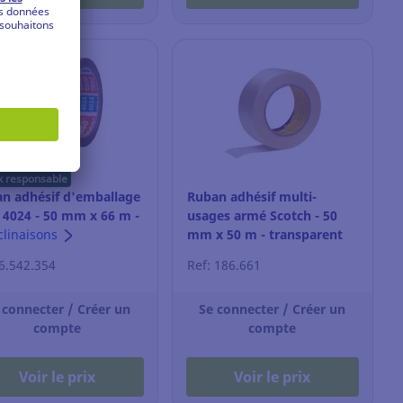
x responsable
n adhésif d'emballage
Ruban adhésif multi-
 4024 - 50 mm x 66 m -
usages armé Scotch - 50
ne - lot de 6
clinaisons
mm x 50 m - transparent
 6.542.354
Ref: 186.661
 connecter / Créer un
Se connecter / Créer un
compte
compte
Voir le prix
Voir le prix