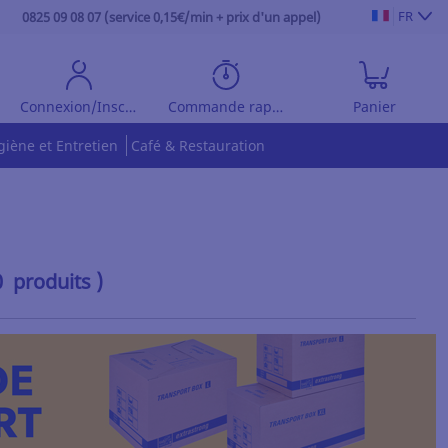
FR
0825 09 08 07 (service 0,15€/min + prix d'un appel)
Connexion/Inscription
Commande rapide
Panier
giène et Entretien
Café & Restauration
0 produits )