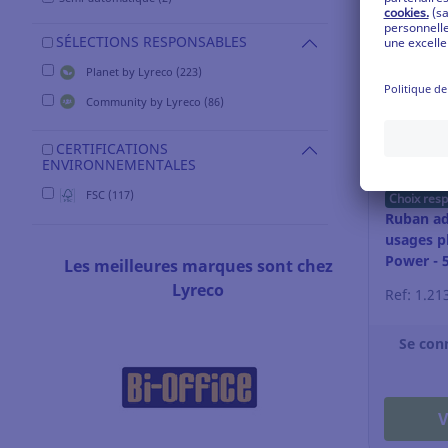
SÉLECTIONS RESPONSABLES
Planet by Lyreco (223)
Community by Lyreco (86)
CERTIFICATIONS
ENVIRONNEMENTALES
FSC (117)
Choix res
Ruban ad
usages pl
Power - 
Les meilleures marques sont chez
gris
Lyreco
Ref: 1.21
Se con
V