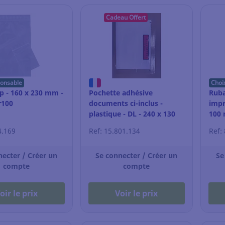
Cadeau Offert
ponsable
Choi
p - 160 x 230 mm -
Pochette adhésive
Ruba
r100
documents ci-inclus -
impr
plastique - DL - 240 x 130
100 
mm - par 1000
4.169
Ref: 15.801.134
Ref:
necter / Créer un
Se connecter / Créer un
Se
compte
compte
oir le prix
Voir le prix