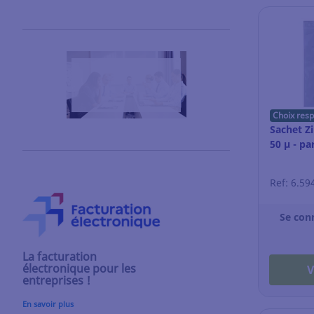
Choix res
Sachet Zi
50 µ - pa
Ref: 6.59
Se con
La facturation
électronique pour les
V
entreprises !
En savoir plus