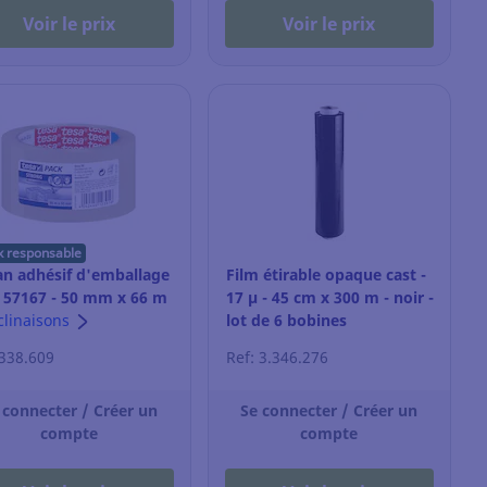
Voir le prix
Voir le prix
x responsable
n adhésif d'emballage
Film étirable opaque cast -
 57167 - 50 mm x 66 m
17 µ - 45 cm x 300 m - noir -
ansparent
clinaisons
lot de 6 bobines
 338.609
Ref: 3.346.276
 connecter / Créer un
Se connecter / Créer un
compte
compte