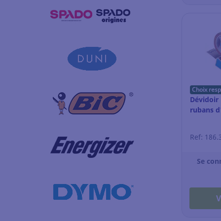
Choix res
Dévidoir 
rubans d
Ref: 186.
Se con
V