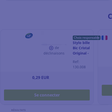
C
Choix responsable
Stylo bille
de
Bic Cristal
déclinaisons
Original -
pointe
Ref:
moyenne
130.008
- bleu
0,29 EUR
Se connecter
RÉSULTATS