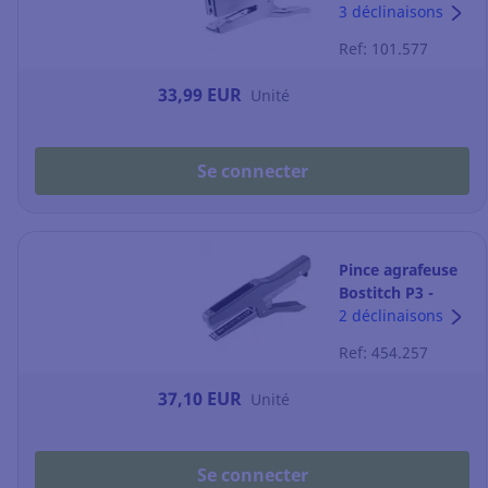
capacité 50
3 déclinaisons
feuilles -
Ref: 101.577
chromée
33,99 EUR
Unité
Se connecter
Pince agrafeuse
Bostitch P3 -
capacité 20
2 déclinaisons
feuilles - gris
Ref: 454.257
laqué
37,10 EUR
Unité
Se connecter