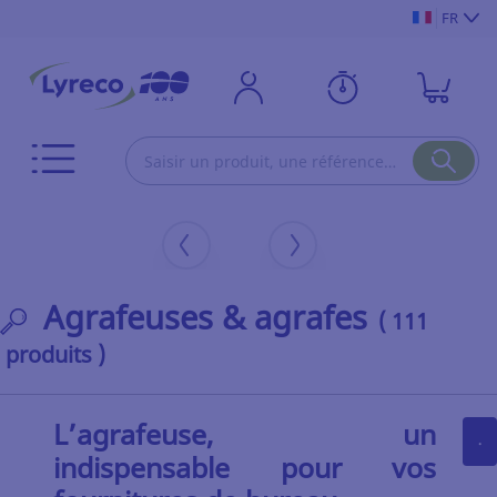
FR
Agrafeuses & agrafes
( 111
produits )
L’agrafeuse, un
.
indispensable pour vos