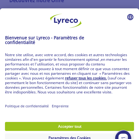
Découvrez notre Offre
Les catalogues
Partenaire | de tous les lieux de travail
Les produits Lyreco
© Lyreco 2026
Partenaire | de tous les lieux de travail
|
Conditions Générales de Vente
|
Déclaration de
confidentialité
|
Conditions d'Utilisation &
Mentions Légales
|
Service Après-Vente
|
CPV
Produits personnalisés
|
Livraisons Spécifiques
|
Produits mobilier et prestation de montage
|
Votre guide RGPD
|
Déclaration d'accessibilité
digitale
|
Nos engagements RSE
|
|
Paramètres
de confidentialité
|
Plan du site