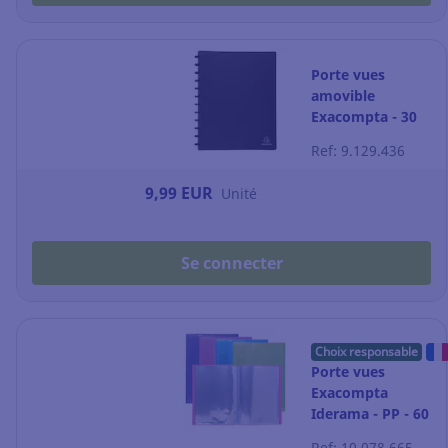
Porte vues
amovible
Exacompta - 30
pochettes - noir
Ref: 9.129.436
9,99 EUR
Unité
Se connecter
Choix responsable
Porte vues
Exacompta
Iderama - PP - 60
pochettes -
Ref: 10.078.665