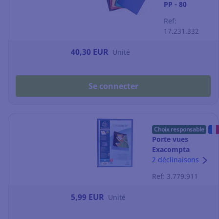
PP - 80
pochettes -
Ref:
coloris
17.231.332
assortis - par
5
40,30 EUR
Unité
Se connecter
Choix responsable
Porte vues
Exacompta
Kreacover
2 déclinaisons
personnalisable -
Ref: 3.779.911
20 pochettes -
bleu
5,99 EUR
Unité