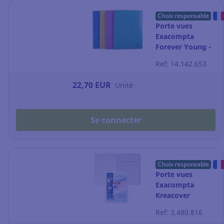
Choix responsable
Porte vues
Exacompta
Forever Young -
PP - 30 pochettes
Ref: 14.142.653
- coloris assortis
par 4
22,70 EUR
Unité
Se connecter
Choix responsable
Porte vues
Exacompta
Kreacover
personnalisable -
Ref: 3.480.816
30 pochettes -