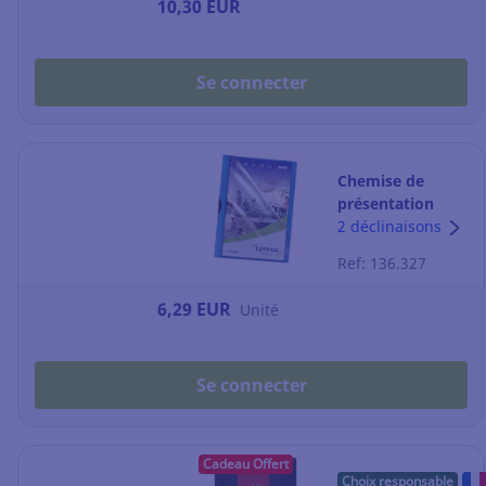
10,30 EUR
Se connecter
Chemise de
présentation
Lyreco à clip -
2 déclinaisons
dos 3 mm - bleue
Ref: 136.327
- par 5
6,29 EUR
Unité
Se connecter
Cadeau Offert
Choix responsable