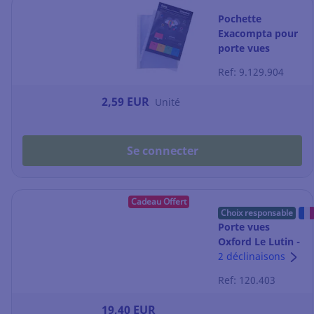
Pochette
Exacompta pour
porte vues
amovible - par 10
Ref: 9.129.904
2,59 EUR
Unité
Se connecter
Cadeau Offert
Choix responsable
Porte vues
Oxford Le Lutin -
PVC opaque - 20
2 déclinaisons
pochettes - bleu
Ref: 120.403
19,40 EUR