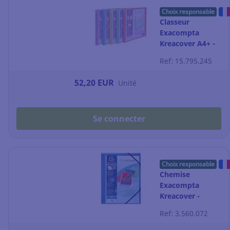
Choix responsable
Classeur
Exacompta
Kreacover A4+ -
dos 2 cm -
Ref: 15.795.245
assortis pastel -
par 5
52,20 EUR
Unité
Se connecter
Choix responsable
Chemise
Exacompta
Kreacover -
personnalisable -
Ref: 3.560.072
3 rabats - bleu
transparent