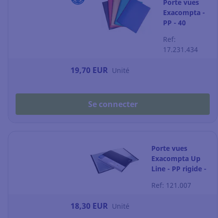
Porte vues
Exacompta -
PP - 40
pochettes -
Ref:
coloris
17.231.434
assortis - par
5
19,70 EUR
Unité
Se connecter
Porte vues
Exacompta Up
Line - PP rigide -
80 pochettes -
Ref: 121.007
noir
18,30 EUR
Unité