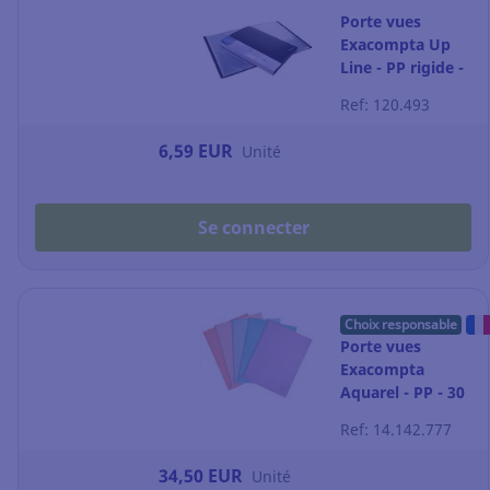
Porte vues
Exacompta Up
Line - PP rigide -
20 pochettes -
Ref: 120.493
noir
6,59 EUR
Unité
Se connecter
Choix responsable
Porte vues
Exacompta
Aquarel - PP - 30
pochettes -
Ref: 14.142.777
coloris assortis -
par 5
34,50 EUR
Unité