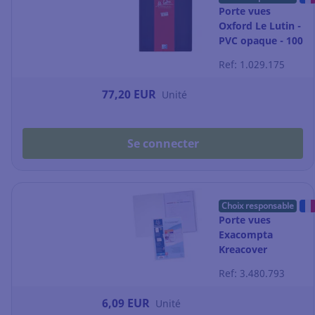
Porte vues
Oxford Le Lutin -
PVC opaque - 100
pochettes - noir
Ref: 1.029.175
77,20 EUR
Unité
Se connecter
Choix responsable
Porte vues
Exacompta
Kreacover
personnalisable -
Ref: 3.480.793
10 pochettes -
blanc
6,09 EUR
Unité