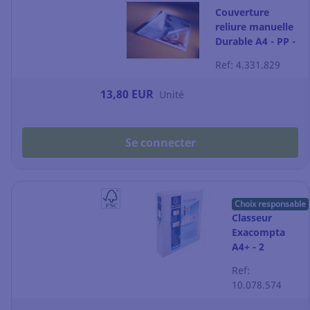
Couverture
reliure manuelle
Durable A4 - PP -
transparente -
Ref: 4.331.829
par 10
13,80 EUR
Unité
Se connecter
Choix responsable
Classeur
Exacompta
A4+ - 2
pochettes
Ref:
personnalisable
10.078.574
- dos 6,4 cm -
blanc