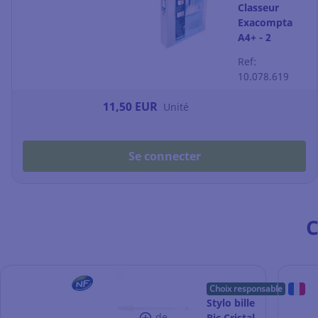
Classeur
Exacompta
A4+ - 2
pochettes
Ref:
personnalisable
10.078.619
- dos 7,5 cm -
blanc
11,50 EUR
Unité
Se connecter
C
Choix responsable
Stylo bille
de
Bic Cristal