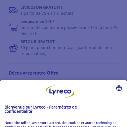
LIVRAISON GRATUITE
à partir de 75 € HT d'achats
Livraison en 24h*
pour toute commande passée avant 18h (dans 99%
des cas)
RETOUR GRATUIT
30 jours pour changer d'avis (sauf produits non
retournables)
Découvrez notre Offre
Les catalogues
Partenaire | de tous les lieux de travail
Les produits Lyreco
© Lyreco 2026