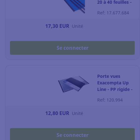
20 à 40 feuilles -
6 mm - noire -
Ref: 17.677.684
par 50
17,30 EUR
Unité
Se connecter
Porte vues
Exacompta Up
Line - PP rigide -
60 pochettes -
Ref: 120.994
noire
12,80 EUR
Unité
Se connecter