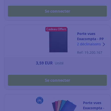
Se connecter
Cadeau Offert
Porte vues
Exacompta - PP
recyclé - A4 - 30
2 déclinaisons
pochettes - noir
Ref: 19.200.167
3,59 EUR
Unité
Se connecter
Porte vues
Exacompta -