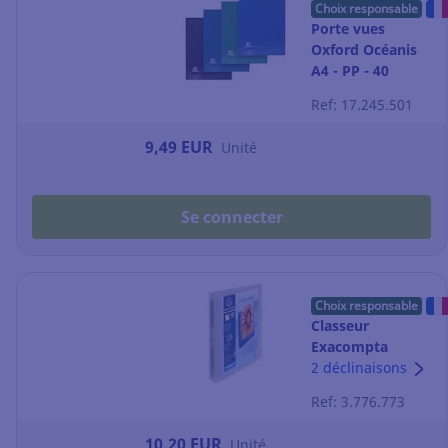
Choix responsable
Porte vues
Oxford Océanis
A4 - PP - 40
pochettes -
Ref: 17.245.501
coloris aléatoires
9,49 EUR
Unité
Se connecter
Choix responsable
Classeur
Exacompta
Kreacover A4+ -
2 déclinaisons
personnalisable -
Ref: 3.776.773
dos 4 cm -
transparent
10,20 EUR
Unité