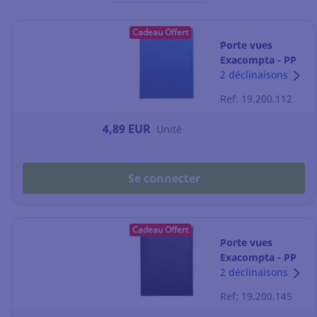
Cadeau Offert
Porte vues
Exacompta - PP
recyclé - A4 - 50
2 déclinaisons
pochettes - bleu
Ref: 19.200.112
4,89 EUR
Unité
Se connecter
Cadeau Offert
Porte vues
Exacompta - PP
recyclé - A4 - 40
2 déclinaisons
pochettes - noir
Ref: 19.200.145