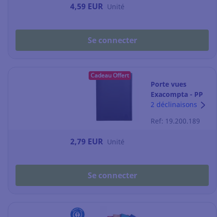
4,59 EUR
Unité
Se connecter
Cadeau Offert
Porte vues
Exacompta - PP
recyclé - A4 - 20
2 déclinaisons
pochettes - noir
Ref: 19.200.189
2,79 EUR
Unité
Se connecter