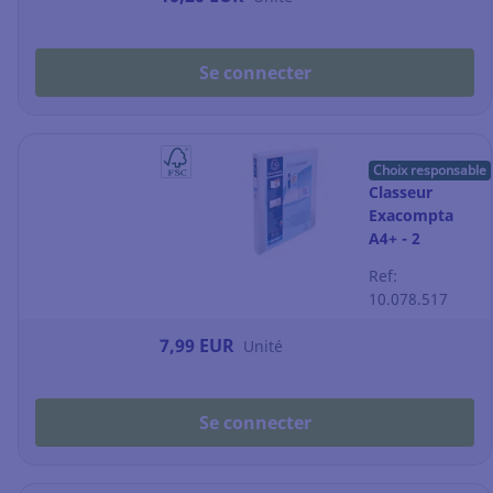
Se connecter
Choix responsable
Classeur
Exacompta
A4+ - 2
pochettes
Ref:
personnalisable
10.078.517
- dos 3,8 cm -
blanc
7,99 EUR
Unité
Se connecter