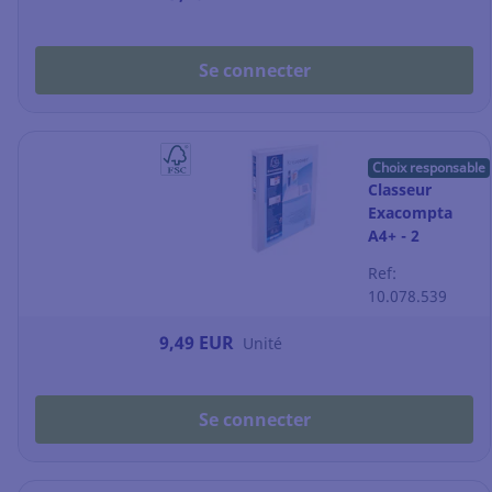
Se connecter
Choix responsable
Classeur
Exacompta
A4+ - 2
pochettes
Ref:
personnalisable
10.078.539
- dos 4,7 cm -
blanc
9,49 EUR
Unité
Se connecter