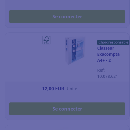
Se connecter
Choix responsable
Classeur
Exacompta
A4+ - 2
pochettes
Ref:
personnalisable
10.078.621
- dos 8,9 cm -
blanc
12,00 EUR
Unité
Se connecter