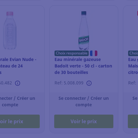
Choix responsable
Choi
rale Evian Nude -
Eau minérale gazeuse
Eau 
lateau de 24
Badoit verte - 50 cl - carton
Mais
s
de 30 bouteilles
citro
slim
60.482
Ref: 5.008.099
Ref:
necter / Créer un
Se connecter / Créer un
Se
compte
compte
oir le prix
Voir le prix