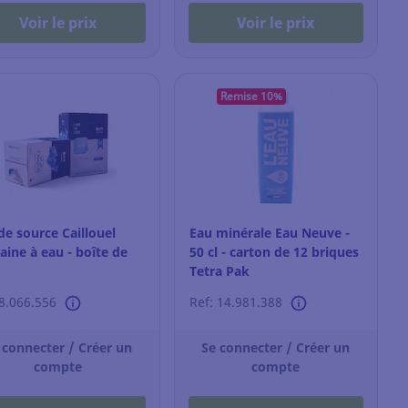
Voir le prix
Voir le prix
Remise 10%
de source Caillouel
Eau minérale Eau Neuve -
aine à eau - boîte de
50 cl - carton de 12 briques
Tetra Pak
 8.066.556
Ref: 14.981.388
 connecter / Créer un
Se connecter / Créer un
compte
compte