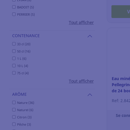
BADOIT (5)
V
PERRIER (5)
Tout afficher
CONTENANCE
33 cl (20)
50 cl (16)
1 L (6)
10 L (4)
75 cl (4)
Eau miné
Tout afficher
Pellegrin
de 24 bou
ARÔME
Ref: 2.84
Nature (36)
Naturel (6)
Se con
Citron (3)
Pêche (3)