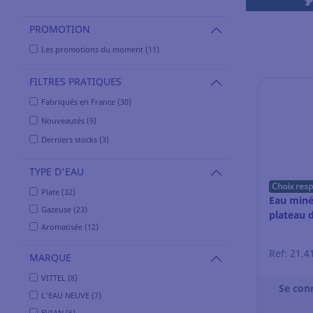
PROMOTION
Les promotions du moment (11)
FILTRES PRATIQUES
Fabriqués en France (30)
Nouveautés (9)
Derniers stocks (3)
TYPE D'EAU
Choix res
Plate (32)
Eau minér
Gazeuse (23)
plateau d
Aromatisée (12)
Ref: 21.4
MARQUE
VITTEL (8)
Se con
L'EAU NEUVE (7)
EVIAN (6)