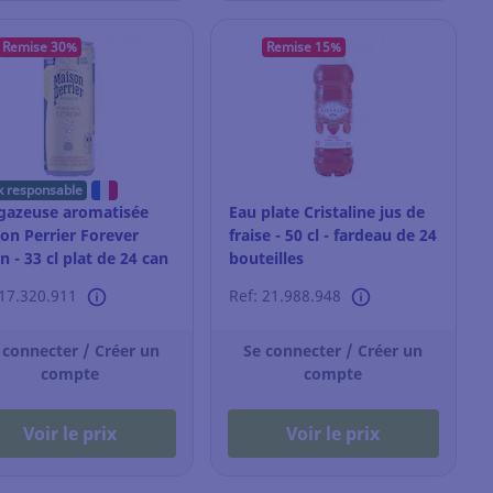
Remise 30%
Remise 15%
x responsable
gazeuse aromatisée
Eau plate Cristaline jus de
on Perrier Forever
fraise - 50 cl - fardeau de 24
n - 33 cl plat de 24 can
bouteilles
 17.320.911
Ref: 21.988.948
 connecter / Créer un
Se connecter / Créer un
compte
compte
Voir le prix
Voir le prix