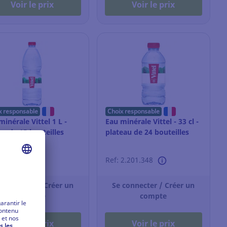
Voir le prix
Voir le prix
x responsable
Choix responsable
minérale Vittel 1 L -
Eau minérale Vittel - 33 cl -
on de 15 bouteilles
plateau de 24 bouteilles
 3.801.601
Ref: 2.201.348
 connecter / Créer un
Se connecter / Créer un
compte
compte
Voir le prix
Voir le prix