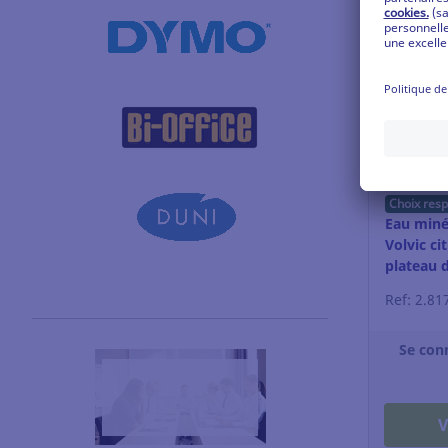
Choix res
Eau miné
Volvic cit
plateau d
Ref: 2.81
Se con
V