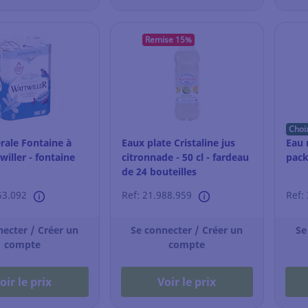
Remise 15%
Choi
rale Fontaine à
Eaux plate Cristaline jus
Eau 
iller - fontaine
citronnade - 50 cl - fardeau
pack
de 24 bouteilles
53.092
Ref: 21.988.959
Ref:
necter / Créer un
Se connecter / Créer un
Se
compte
compte
oir le prix
Voir le prix