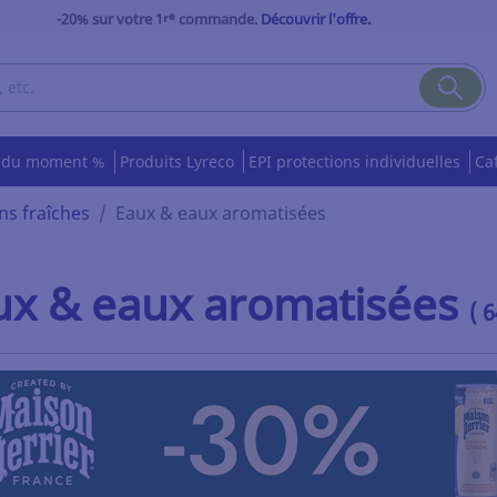
-20% sur votre 1ʳᵉ commande.
Découvrir l'offre.
s du moment %
Produits Lyreco
EPI protections individuelles
Ca
ns fraîches
Eaux & eaux aromatisées
ux & eaux aromatisées
( 