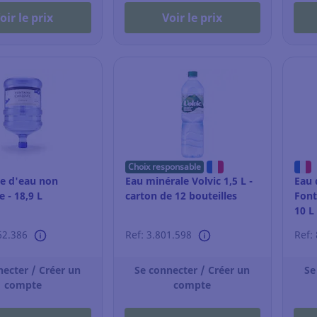
oir le prix
Voir le prix
Choix responsable
e d'eau non
Eau minérale Volvic 1,5 L -
Eau 
 - 18,9 L
carton de 12 bouteilles
Font
10 L
62.386
Ref: 3.801.598
Ref:
necter / Créer un
Se connecter / Créer un
Se
compte
compte