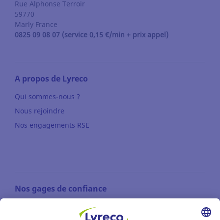
Rue Alphonse Terroir
59770
Marly
France
0825 09 08 07 (service 0,15 €/min + prix appel)
A propos de Lyreco
Qui sommes-nous ?
Nous rejoindre
Nos engagements RSE
Nos gages de confiance
LIVRAISON GRATUITE
à partir de 75 € HT d'achats