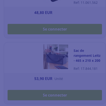
Ref: 11.061.562
Exafolder - 27 x
36 x 4 cm - noir
48,80 EUR
Se connecter
Sac de
rangement Leitz
- 465 x 210 x 200
- gris
Ref: 17.844.181
53,90 EUR
Unité
Se connecter