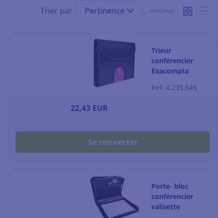
Trier par
Pertinence
AFFICHAGE :
Trieur
conférencier
Exacompta
Exafolio - 6
Ref: 4.235.645
compartiments -
noir
22,43 EUR
Se connecter
Porte- bloc
conférencier
valisette
Exacompta