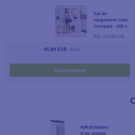
Sac de
rangement Leitz
Compact - 200 x
210 x 355 cm -
Ref: 20.699.258
gris
45,80 EUR
Unité
Se connecter
C
Rafraîchisseur
d'air mobile