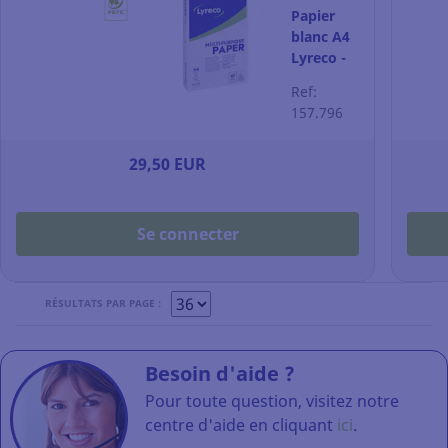
Papier
blanc A4
Lyreco -
Multi-
Ref:
Purpose -
157.796
80 g -
ramette
29,50 EUR
500
feuilles
Se connecter
RÉSULTATS PAR PAGE :
Besoin d'aide ?
Pour toute question, visitez notre
centre d'aide en cliquant
ici
.