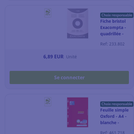
Choix responsable
Fiche bristol
Exacompta -
quadrillée -
blanche - 148
Ref: 233.802
x 210 mm -
étui 100
6,89 EUR
Unité
fiches
Se connecter
Choix responsable
Feuille simple
Oxford - A4 -
blanche -
seyès -
Ref: 461.718