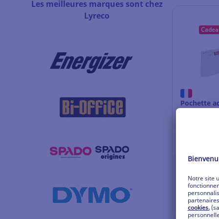
Les meilleures marques sont chez
Lyreco
Cadeau
Pochette a
documents c
- C5 - 240 
Ref: 17.990
Se conne
Vo