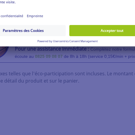
S PAR PAGE :
Besoin d'aide ?
Pour toute question, visitez notre centre d'aide en c
Pour une assistance immédiate :
Complétez notre formul
écoute au
0825 09 08 07
de 8h à 18h (service 0,15€/min + prix
xes telles que l'éco-participation sont incluses. Le montant 
le détail du produit et sur le panier.