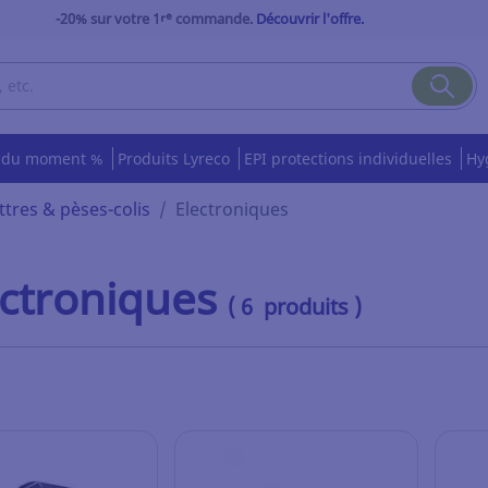
-20% sur votre 1ʳᵉ commande.
Découvrir l'offre.
s du moment %
Produits Lyreco
EPI protections individuelles
Hy
ttres & pèses-colis
Electroniques
ectroniques
( 6 produits )