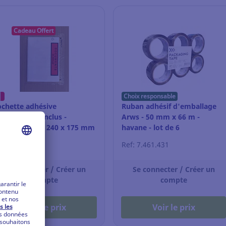
Cadeau Offert
Choix responsable
chette adhésive
Ruban adhésif d'emballage
cuments ci-inclus -
Arws - 50 mm x 66 m -
astique - C5 - 240 x 175 mm
havane - lot de 6
par 1000
f: 15.801.145
Ref: 7.461.431
Se connecter / Créer un
Se connecter / Créer un
compte
compte
Voir le prix
Voir le prix