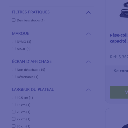
FILTRES PRATIQUES
Derniers stocks (1)
MARQUE
Pèse-col
capacité
DYMO (3)
MAUL (3)
Ref: 5.36
ÉCRAN D'AFFICHAGE
Non détachable (5)
Se con
Détachable (1)
LARGEUR DU PLATEAU
V
10.5 cm (1)
15 cm (1)
20 cm (1)
27 cm (1)
30 cm (1)