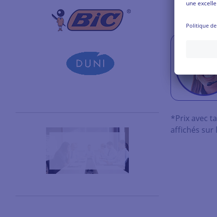
RÉSULTAT
*Prix avec ta
affichés sur 