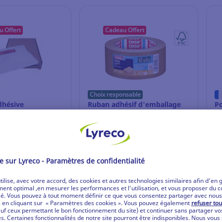
 Offert
Cadeau Offert
Choix responsable
dhésive
Ruban adhésif d'emballage
Po
i-inclus classique
kraft Tesa 58291 - 50 mm x 50
do
x 175 mm - par 250
m - havane
pl
- 
.697
Ref: 14.137.735
Re
cter / Créer un
Se connecter / Créer un
compte
compte
ir le prix
Voir le prix