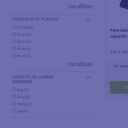
Tout afficher
LONGUEUR DU PLATEAU
11.5 cm (1)
Pèse-let
15 cm (1)
capacité 
20 cm (1)
27 cm (1)
Ref: 6.48
30 cm (1)
Tout afficher
Se con
CAPACITÉ DE CHARGE
MAXIMALE
V
2 kg (2)
50 kg (2)
100 kg (1)
5 kg (1)