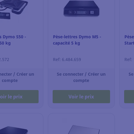
is Dymo S50 -
Pèse-lettres Dymo M5 -
Pèse
 50 kg
capacité 5 kg
Star
2.572
Ref: 6.484.659
Ref:
necter / Créer un
Se connecter / Créer un
Se
compte
compte
oir le prix
Voir le prix