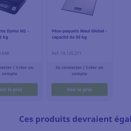
tres Dymo M2 -
Pèse-paquets Maul Global -
2 kg
capacité de 50 kg
4.648
Ref: 19.125.271
necter / Créer un
Se connecter / Créer un
compte
compte
oir le prix
Voir le prix
Ces produits devraient éga