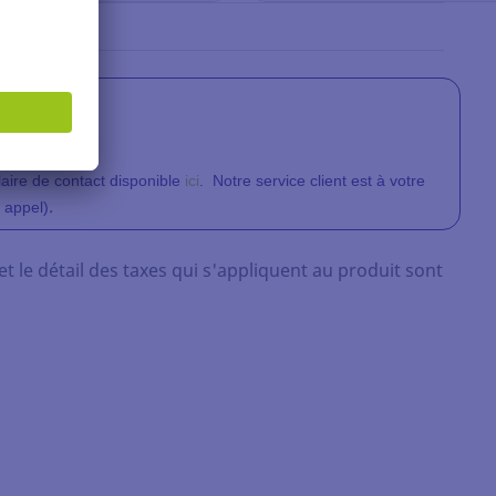
liquant
ici
.
aire de contact disponible
ici
.
Notre service client
est à votre
.
 appel)
et le détail des taxes qui s'appliquent au produit sont