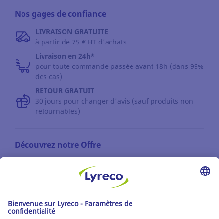
Nos gages de confiance
LIVRAISON GRATUITE
à partir de 75 € HT d'achats
Livraison en 24h*
pour toute commande passée avant 18h (dans 99%
des cas)
RETOUR GRATUIT
30 jours pour changer d'avis (sauf produits non
retournables)
Découvrez notre Offre
Les catalogues
Partenaire | de tous les lieux de travail
Les produits Lyreco