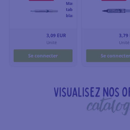
Marqueur
tableau
blanc
Pentel
Maxiflo
-
3,09 EUR
3,79
pointe
Unité
Unité
ogive
fine
Se connecter
Se connecte
-
vert