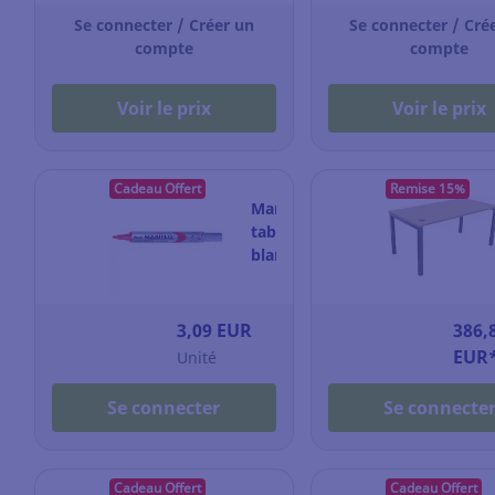
paquet
Se connecter / Créer un
de
Se connecter / Cré
compte
54
compte
dosettes
Voir le prix
Voir le prix
Cadeau Offert
Remise 15%
Marqueur
tableau
blanc
Pentel
Maxiflo
-
3,09 EUR
386,
pointe
EUR
Unité
ogive
fine
Se connecter
Se connecte
-
rouge
Cadeau Offert
Cadeau Offert