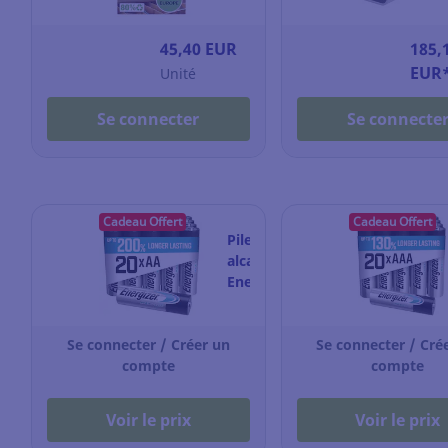
-
24
mm
45,40 EUR
185,
-
EUR
Unité
noir
sur
Se connecter
Se connecte
blanc
Cadeau Offert
Cadeau Offert
Pile
alcaline
Energizer
Max
Plus
Se connecter / Créer un
AA/LR06
Se connecter / Cré
compte
-
compte
pack
de
Voir le prix
Voir le prix
20