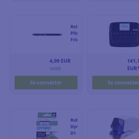
blocs
x
100
feuilles
Roller
Pilot
Frixion
Ball
Plus
effaçable
4,09 EUR
141,
-
EUR
Unité
pointe
moyenne
Se connecter
Se connecte
-
bleu
Ruban
Dymo
D1