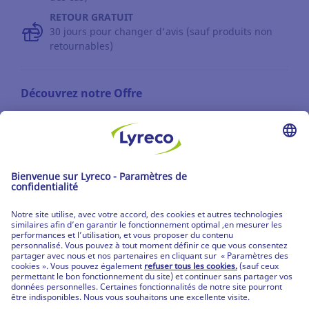
RETOUR GRATUIT
30 jours pour changer d'avis (sauf produits non
retournables)
Découvrez notre Offre
Les catalogues
Partenaire | de tous les lieux de travail
Les produits Lyreco
© Lyreco 2026
Partenaire | de tous les lieux de travail
|
Conditions Générales de Vente
|
Déclaration de
confidentialité
|
Conditions d'Utilisation &
Mentions Légales
|
Service Après-Vente
|
CPV
Produits personnalisés
|
Livraisons Spécifiques