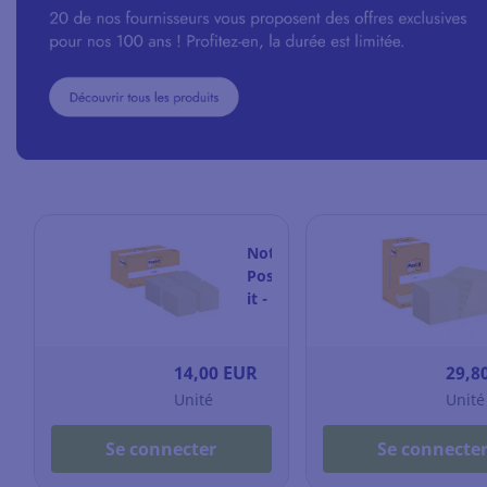
Notes
Post-
it -
51
x
38
14,00 EUR
29,8
mm
Unité
Unité
-
jaunes
Se connecter
Se connecte
-
12