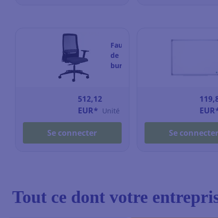
Fauteuil
de
bureau
Interstuhl
172ii
-
512,12
119,
synchrone
EUR*
EUR
Unité
-
résille
Se connecter
Se connecte
et
tissu
-
noir
Tout ce dont votre entrepris