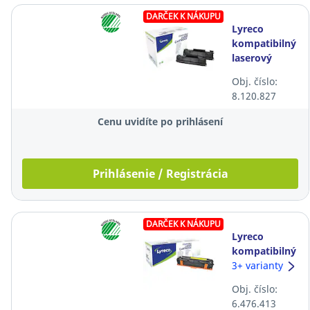
DARČEK K NÁKUPU
Lyreco
kompatibilný
laserový
toner HP 78A
Obj. číslo:
(CE278AD),
8.120.827
čierny, 2 ks
Cenu uvidíte po prihlásení
Prihlásenie / Registrácia
DARČEK K NÁKUPU
Lyreco
kompatibilný
laserový
3+ varianty
toner HP
Obj. číslo:
131A
6.476.413
(CF212A), žltý