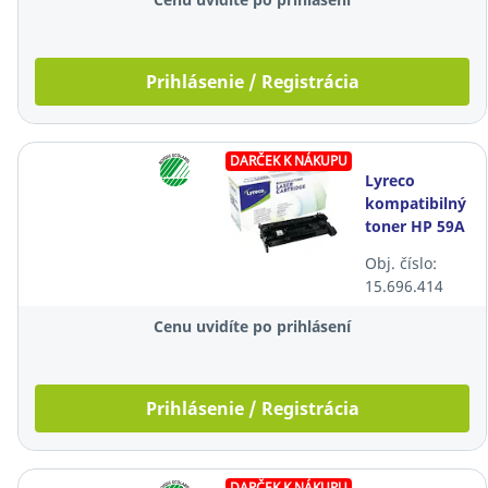
Prihlásenie / Registrácia
DARČEK K NÁKUPU
Lyreco
kompatibilný
toner HP 59A
(CF259A),
Obj. číslo:
čierny
15.696.414
Cenu uvidíte po prihlásení
Prihlásenie / Registrácia
DARČEK K NÁKUPU