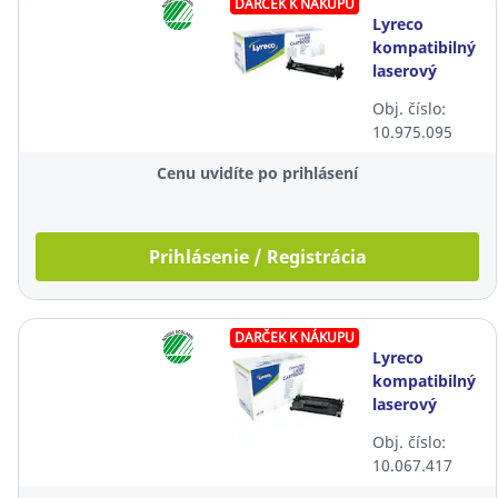
DARČEK K NÁKUPU
Lyreco
kompatibilný
laserový
toner HP 30A
Obj. číslo:
(CF230A),
10.975.095
čierny
Cenu uvidíte po prihlásení
Prihlásenie / Registrácia
DARČEK K NÁKUPU
Lyreco
kompatibilný
laserový
toner HP 26X
Obj. číslo:
(CF226X),
10.067.417
čierny