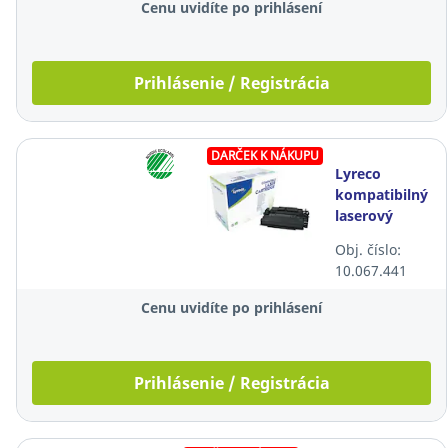
Cenu uvidíte po prihlásení
Prihlásenie / Registrácia
DARČEK K NÁKUPU
Lyreco
kompatibilný
laserový
toner HP 87X
Obj. číslo:
(CF287X),
10.067.441
čierny
Cenu uvidíte po prihlásení
Prihlásenie / Registrácia