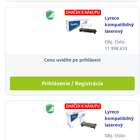
DARČEK K NÁKUPU
Lyreco
kompatibilný
laserový
toner Brother
Obj. číslo:
TN2420,
11.998.433
čierny
Cenu uvidíte po prihlásení
Prihlásenie / Registrácia
DARČEK K NÁKUPU
Lyreco
kompatibilný
laserový
toner Brother
Obj. číslo:
TN3480,