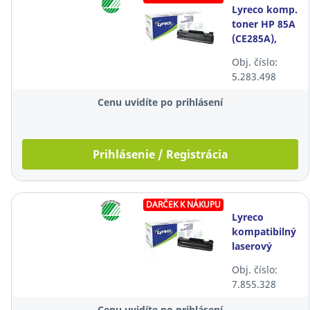
Lyreco komp.
toner HP 85A
(CE285A),
čierny
Obj. číslo:
5.283.498
Cenu uvidíte po prihlásení
Prihlásenie / Registrácia
DARČEK K NÁKUPU
Lyreco
kompatibilný
laserový
toner HP 83A
Obj. číslo:
(CF283A),
7.855.328
čierny
Cenu uvidíte po prihlásení