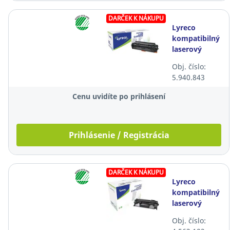
DARČEK K NÁKUPU
Lyreco
kompatibilný
laserový
toner HP
Obj. číslo:
305A
5.940.843
(CE410A),
čierny
Cenu uvidíte po prihlásení
Prihlásenie / Registrácia
DARČEK K NÁKUPU
Lyreco
kompatibilný
laserový
toner HP 05A
Obj. číslo:
(CE505A),