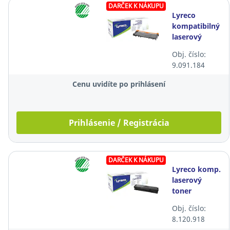
DARČEK K NÁKUPU
Lyreco
kompatibilný
laserový
toner Brother
Obj. číslo:
TN2320,
9.091.184
čierny
Cenu uvidíte po prihlásení
Prihlásenie / Registrácia
DARČEK K NÁKUPU
Lyreco komp.
laserový
toner
Samsung
Obj. číslo:
MLT-D111S
8.120.918
(SU810A),