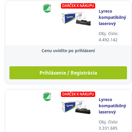
DARČEK K NÁKUPU
Lyreco
kompatibilný
laserový
toner HP 36A
Obj. číslo:
(CB436A),
4.492.142
čierny
Cenu uvidíte po prihlásení
Prihlásenie / Registrácia
DARČEK K NÁKUPU
Lyreco
kompatibilný
laserový
toner HP 12X
Obj. číslo:
(Q2612 XXL),
3.331.685
čierny