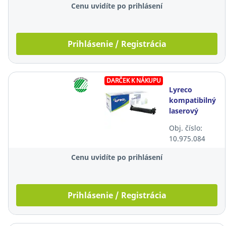
Cenu uvidíte po prihlásení
Prihlásenie / Registrácia
DARČEK K NÁKUPU
Lyreco
kompatibilný
laserový
toner HP 30X
Obj. číslo:
(CF230X),
10.975.084
čierny
Cenu uvidíte po prihlásení
Prihlásenie / Registrácia