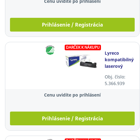
Cenu uvidíte po prihlásení
Prihlásenie / Registrácia
DARČEK K NÁKUPU
Lyreco
kompatibilný
laserový
toner HP 78A
Obj. číslo:
(CE278A),
5.366.939
čierny
Cenu uvidíte po prihlásení
Prihlásenie / Registrácia