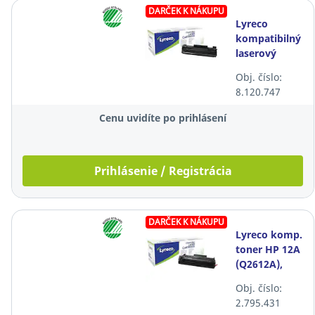
DARČEK K NÁKUPU
Lyreco
kompatibilný
laserový
toner HP 83X
Obj. číslo:
(CF283X),
8.120.747
čierny
Cenu uvidíte po prihlásení
Prihlásenie / Registrácia
DARČEK K NÁKUPU
Lyreco komp.
toner HP 12A
(Q2612A),
čierny
Obj. číslo:
2.795.431