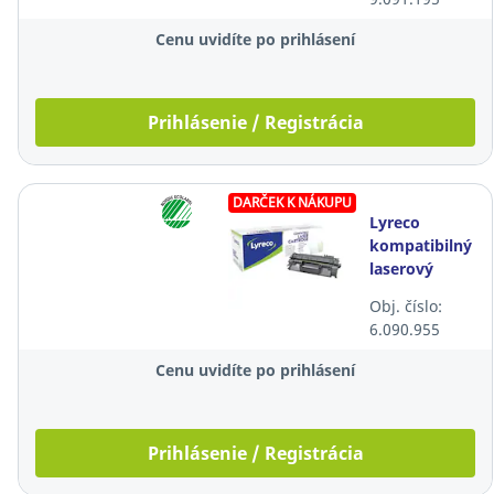
čierny
Cenu uvidíte po prihlásení
Prihlásenie / Registrácia
DARČEK K NÁKUPU
Lyreco
kompatibilný
laserový
toner HP 80A
Obj. číslo:
(CF280A),
6.090.955
čierny
Cenu uvidíte po prihlásení
Prihlásenie / Registrácia