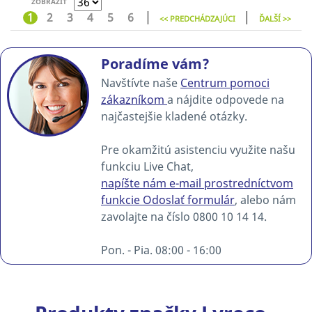
ZOBRAZIŤ
1
2
3
4
5
6
<< PREDCHÁDZAJÚCI
ĎALŠÍ >>
Poradíme vám?
Navštívte naše
Centrum pomoci
zákazníkom
a nájdite odpovede na
najčastejšie kladené otázky.
Pre okamžitú asistenciu využite našu
funkciu Live Chat,
napíšte nám e-mail prostredníctvom
funkcie Odoslať formulár
, alebo nám
zavolajte na číslo 0800 10 14 14.
Pon. - Pia. 08:00 - 16:00