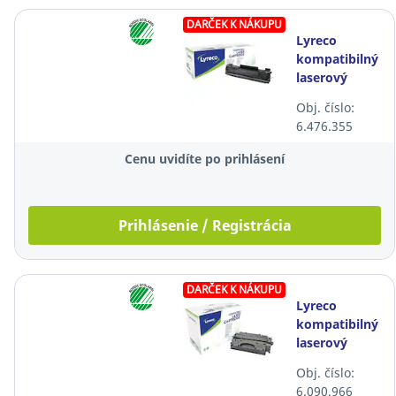
DARČEK K NÁKUPU
Lyreco
kompatibilný
laserový
toner Canon
Obj. číslo:
CRG728
6.476.355
(3500B002),
čierny
Cenu uvidíte po prihlásení
Prihlásenie / Registrácia
DARČEK K NÁKUPU
Lyreco
kompatibilný
laserový
toner HP 80X
Obj. číslo:
(CF280X),
6.090.966