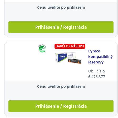
Cenu uvidíte po prihlásení
Prihlásenie / Registrácia
DARČEK K NÁKUPU
Lyreco
kompatibilný
laserový
toner HP
Obj. číslo:
131A
6.476.377
(CF210A),
čierny
Cenu uvidíte po prihlásení
Prihlásenie / Registrácia