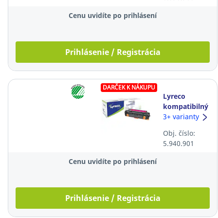
čierny
Cenu uvidíte po prihlásení
Prihlásenie / Registrácia
DARČEK K NÁKUPU
Lyreco
kompatibilný
laserový
3+ varianty
toner HP
Obj. číslo:
305A
5.940.901
(CE413A),
magenta
Cenu uvidíte po prihlásení
Prihlásenie / Registrácia