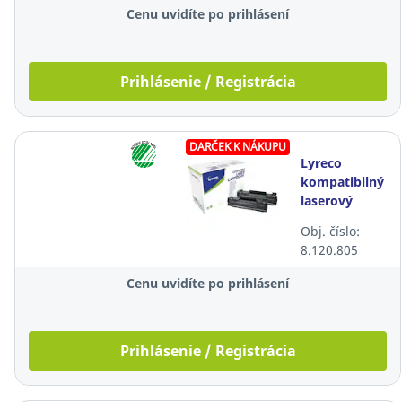
čierny
Cenu uvidíte po prihlásení
Prihlásenie / Registrácia
DARČEK K NÁKUPU
Lyreco
kompatibilný
laserový
toner HP 85A
Obj. číslo:
(CE285AD),
8.120.805
čierny, 2 kusy
Cenu uvidíte po prihlásení
Prihlásenie / Registrácia