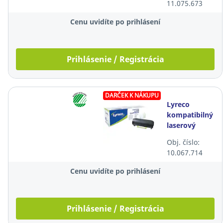
11.075.673
čierny
Cenu uvidíte po prihlásení
Prihlásenie / Registrácia
DARČEK K NÁKUPU
Lyreco
kompatibilný
laserový
toner
Obj. číslo:
Lexmark
10.067.714
50F2H00,
čierny
Cenu uvidíte po prihlásení
Prihlásenie / Registrácia