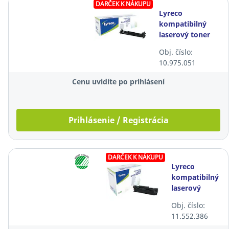
DARČEK K NÁKUPU
Lyreco
kompatibilný
laserový toner
HP 17A (CF217A),
Obj. číslo:
čierny
10.975.051
Cenu uvidíte po prihlásení
Prihlásenie / Registrácia
DARČEK K NÁKUPU
Lyreco
kompatibilný
laserový
toner HP 79A
Obj. číslo:
(CF279A),
11.552.386
čierny