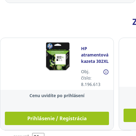
HP
atramentová
kazeta 302XL
(F6U68AE),
Obj.
čierna
číslo:
8.196.613
Cenu uvidíte po prihlásení
Prihlásenie / Registrácia