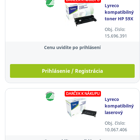
Lyreco
kompatibilný
toner HP 59X
(CF259X),
Obj. číslo:
čierny
15.696.391
Cenu uvidíte po prihlásení
Prihlásenie / Registrácia
DARČEK K NÁKUPU
Lyreco
kompatibilný
laserový
toner HP 26A
Obj. číslo:
(CF226A),
10.067.406
čierny