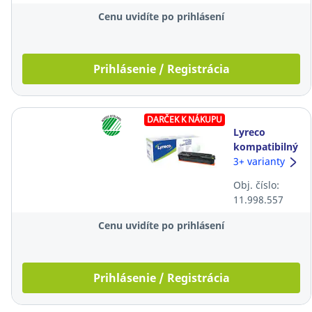
Cenu uvidíte po prihlásení
Prihlásenie / Registrácia
DARČEK K NÁKUPU
Lyreco
kompatibilný
laserový
3+ varianty
toner HP
Obj. číslo:
203A
11.998.557
(CF542A), žltý
Cenu uvidíte po prihlásení
Prihlásenie / Registrácia