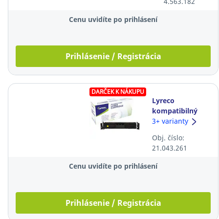
4.563.182
čierny
Cenu uvidíte po prihlásení
Prihlásenie / Registrácia
DARČEK K NÁKUPU
Lyreco
kompatibilný
toner HP
3+ varianty
W2202A, žltý
Obj. číslo:
21.043.261
Cenu uvidíte po prihlásení
Prihlásenie / Registrácia