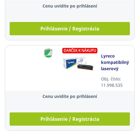
Cenu uvidíte po prihlásení
Prihlásenie / Registrácia
DARČEK K NÁKUPU
Lyreco
kompatibilný
laserový
toner HP
Obj. číslo:
203A
11.998.535
(CF540A),
čierny
Cenu uvidíte po prihlásení
Prihlásenie / Registrácia