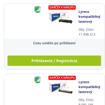
DARČEK K NÁKUPU
Lyreco
kompatibilný
laserový
toner Brother
Obj. číslo:
TN2410,
11.998.513
čierny
Cenu uvidíte po prihlásení
Prihlásenie / Registrácia
DARČEK K NÁKUPU
Lyreco
kompatibilný
laserový
toner Brother
Obj. číslo:
TN1050,
9.091.195