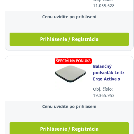
nastaviteľné,
11.055.628
čierne
Cenu uvidíte po prihlásení
Prihlásenie / Registrácia
ŠPECIÁLNA PONUKA
Balančný
podsedák Leitz
Ergo Active s
textilným
Obj. číslo:
poťahom,
19.365.953
svetlosivý
Cenu uvidíte po prihlásení
Prihlásenie / Registrácia