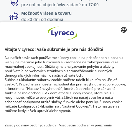
pre online objednávky zadané do 17:00
Možnosť vrátenia tovaru
do 30 dní od dodania
Špecialista na každé pracovisko
Najnovšie správy a rady od odborníkov
Objavte Lyreco riešenia pre ekologickejšie pracoviská
© Lyreco 2026 | Dodávame výhradne firmám a
podnikateľom. Všetky ceny sú uvedené bez DPH. Právo
spotrebiteľa na odstúpenie od zmluvy sa neuplatňuje.
Identifikačné údaje
|
Všeobecné obchodné
podmienky
|
Elektronická fakturácia
|
Dokumenty na stiahnutie
|
Certifikáty a
osvedčenia
|
Vyhlásenie o digitálnej