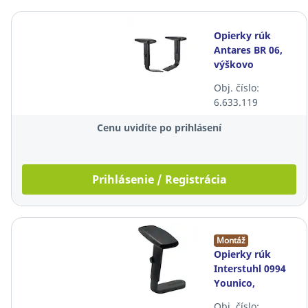
Opierky rúk
Antares BR 06,
výškovo
nastaviteľné
Obj. číslo:
6.633.119
Cenu uvidíte po prihlásení
Prihlásenie / Registrácia
Montáž
Opierky rúk
Interstuhl 0994
Younico,
výškovo
Obj. číslo: