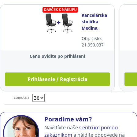
DARČEK K NÁKUPU
Kancelárska
stolička
Medina,
čalúnená,
Obj. číslo:
sivá
21.950.037
Cenu uvidíte po prihlásení
Prihlásenie / Registrácia
ZOBRAZIŤ
Poradíme vám?
Navštívte naše
Centrum pomoci
zákazníkom
a nájdite odpovede na