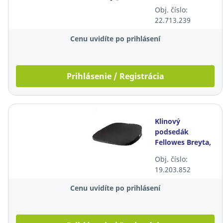
SY Del. & Head
Obj. číslo:
Point SY, čierna
22.713.239
Cenu uvidíte po prihlásení
Prihlásenie / Registrácia
Klinový
podsedák
Fellowes Breyta,
čierna
Obj. číslo:
19.203.852
Cenu uvidíte po prihlásení