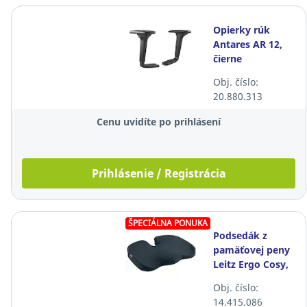
Opierky rúk
Antares AR 12,
čierne
Obj. číslo:
20.880.313
Cenu uvidíte po prihlásení
Prihlásenie / Registrácia
ŠPECIÁLNA PONUKA
Podsedák z
pamäťovej peny
Leitz Ergo Cosy,
zamatovo sivý
Obj. číslo:
14.415.086