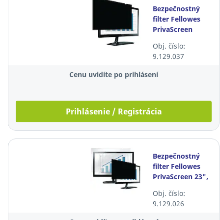
Bezpečnostný
filter Fellowes
PrivaScreen
21.5",
Obj. číslo:
širokouhlý, 16:9
9.129.037
Cenu uvidíte po prihlásení
Prihlásenie / Registrácia
Bezpečnostný
filter Fellowes
PrivaScreen 23",
širokouhlý, 16:9
Obj. číslo:
9.129.026