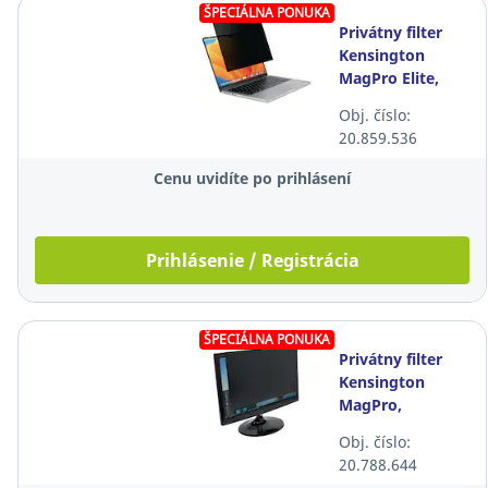
ŠPECIÁLNA PONUKA
Privátny filter
Kensington
MagPro Elite,
magnetický,
Obj. číslo:
MacBook Pro 14"
20.859.536
(2021)
Cenu uvidíte po prihlásení
Prihlásenie / Registrácia
ŠPECIÁLNA PONUKA
Privátny filter
Kensington
MagPro,
magnetický, 27"
Obj. číslo:
(16:9)
20.788.644