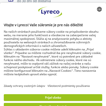
do 30 dní od dodania
Špecialista na každé pracovisko
Najnovšie správy a rady od odborníkov
Objavte Lyreco riešenia pre ekologickejšie pracoviská
© Lyreco 2026 | Dodávame výhradne firmám a
podnikateľom. Všetky ceny sú uvedené bez DPH. Právo
spotrebiteľa na odstúpenie od zmluvy sa neuplatňuje.
Identifikačné údaje
|
Všeobecné obchodné
podmienky
|
Elektronická fakturácia
|
Dokumenty na stiahnutie
|
Certifikáty a
osvedčenia
|
Vyhlásenie o digitálnej
prístupnosti
|
Podmienky použitia
|
Ochrana
osobných údajov
|
Nastavenie súkromia
|
Mapa
stránok