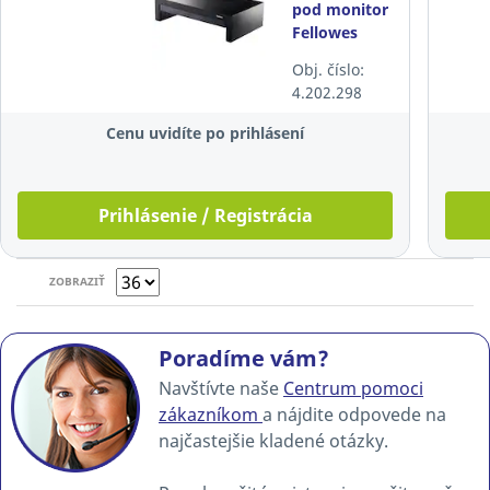
pod monitor
Fellowes
Designer
Obj. číslo:
Suites, max.
4.202.298
21",
nastaviteľný
Cenu uvidíte po prihlásení
Prihlásenie / Registrácia
ZOBRAZIŤ
Poradíme vám?
Navštívte naše
Centrum pomoci
zákazníkom
a nájdite odpovede na
najčastejšie kladené otázky.