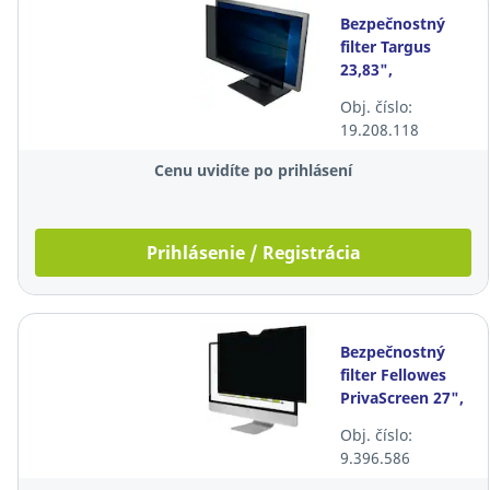
Bezpečnostný
filter Targus
23,83",
širokouhlý 16:9
Obj. číslo:
19.208.118
Cenu uvidíte po prihlásení
Prihlásenie / Registrácia
Bezpečnostný
filter Fellowes
PrivaScreen 27",
širokouhlý, 16:9
Obj. číslo:
9.396.586