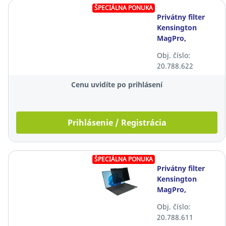
ŠPECIÁLNA PONUKA
Privátny filter
Kensington
MagPro,
magnetický,
Obj. číslo:
23.8" (16:9)
20.788.622
Cenu uvidíte po prihlásení
Prihlásenie / Registrácia
ŠPECIÁLNA PONUKA
Privátny filter
Kensington
MagPro,
magnetický, pre
Obj. číslo:
notebook 16"
20.788.611
(16:10)