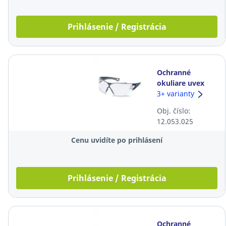
Prihlásenie / Registrácia
Ochranné
okuliare uvex
pheos cx2, číre
3+ varianty
Obj. číslo:
12.053.025
Cenu uvidíte po prihlásení
Prihlásenie / Registrácia
Ochranné