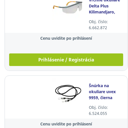
Delta Plus
Kilimandjaro,
číre
Obj. číslo:
6.662.872
Cenu uvidíte po prihlásení
Prihlásenie / Registrácia
Šnúrka na
okuliare uvex
9959, čierna
Obj. číslo:
6.524.055
Cenu uvidíte po prihlásení