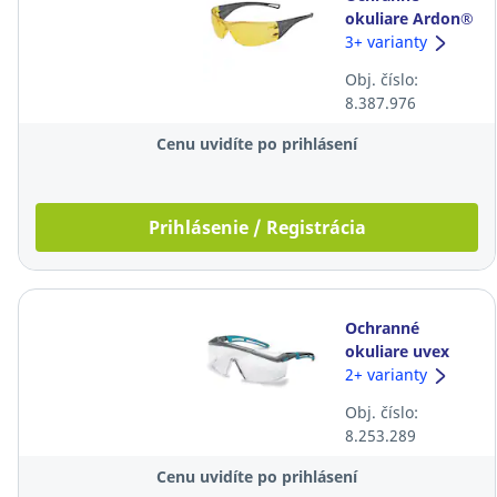
okuliare Ardon®
M5200, žlté
3+ varianty
Obj. číslo:
8.387.976
Cenu uvidíte po prihlásení
Prihlásenie / Registrácia
Ochranné
okuliare uvex
astrospec 2.0,
2+ varianty
číre
Obj. číslo:
8.253.289
Cenu uvidíte po prihlásení