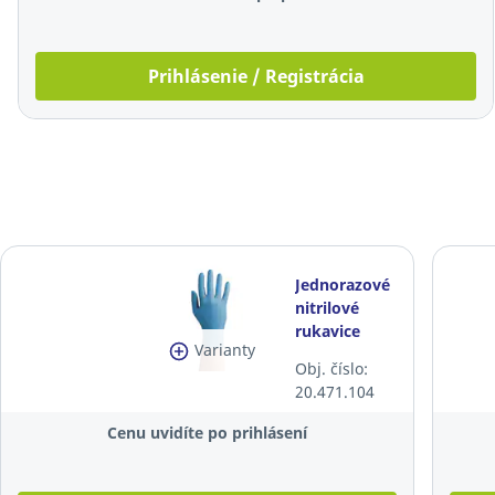
Prihlásenie / Registrácia
Jednorazové
nitrilové
rukavice
Varianty
Zarys®
Obj. číslo:
easyCARE,
20.471.104
veľkosť M,
modré,
Cenu uvidíte po prihlásení
100ks