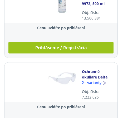
9972, 500 ml
Obj. číslo:
13.500.381
Cenu uvidíte po prihlásení
Prihlásenie / Registrácia
Ochranné
okuliare Delta
Plus Brava2, číre
2+ varianty
Obj. číslo:
7.222.025
Cenu uvidíte po prihlásení