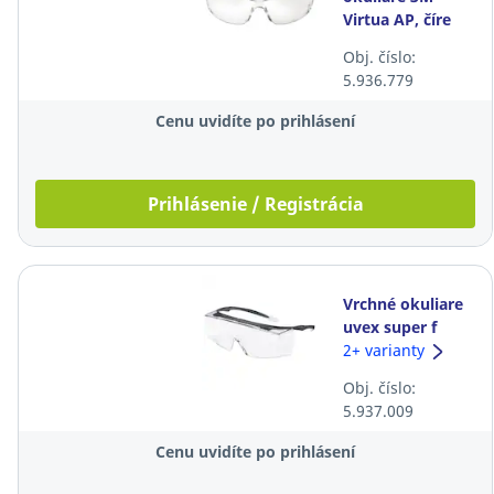
Virtua AP, číre
Obj. číslo:
5.936.779
Cenu uvidíte po prihlásení
Prihlásenie / Registrácia
Vrchné okuliare
uvex super f
OTG, číre
2+ varianty
Obj. číslo:
5.937.009
Cenu uvidíte po prihlásení