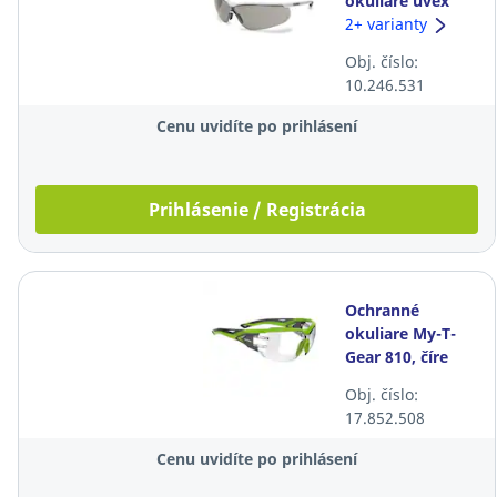
okuliare uvex
sportstyle,
2+ varianty
dymové
Obj. číslo:
10.246.531
Cenu uvidíte po prihlásení
Prihlásenie / Registrácia
Ochranné
okuliare My-T-
Gear 810, číre
Obj. číslo:
17.852.508
Cenu uvidíte po prihlásení