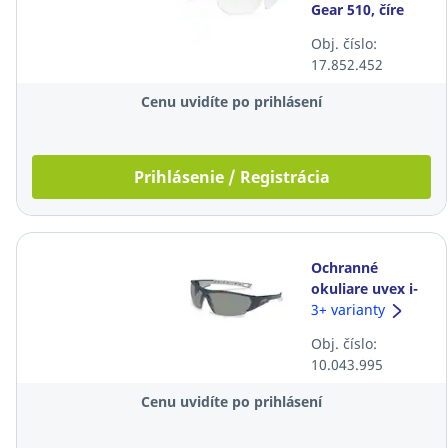
Gear 510, číre
Obj. číslo:
17.852.452
Cenu uvidíte po prihlásení
Prihlásenie / Registrácia
Ochranné
okuliare uvex i-
works, dymové
3+ varianty
Obj. číslo:
10.043.995
Cenu uvidíte po prihlásení