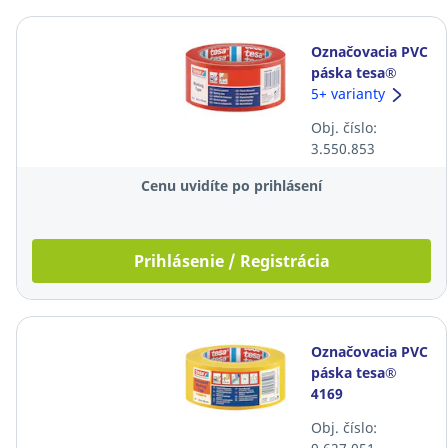
Označovacia PVC
páska tesa®
60760
5+ varianty
Professional, 50
Obj. číslo:
mm x 33 m,
3.550.853
červená
Cenu uvidíte po prihlásení
Prihlásenie / Registrácia
Označovacia PVC
páska tesa®
4169
Professional
Obj. číslo:
Premium, 50 mm