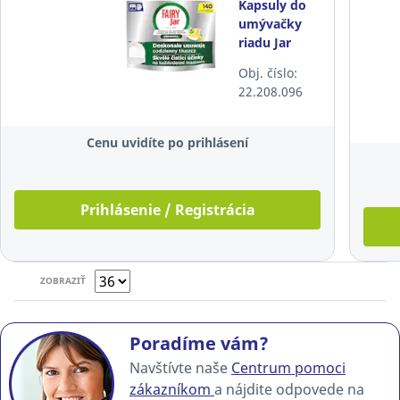
Kapsuly do
umývačky
riadu Jar
Professional
Obj. číslo:
Original, 140
22.208.096
kusov
Cenu uvidíte po prihlásení
Prihlásenie / Registrácia
ZOBRAZIŤ
Poradíme vám?
Navštívte naše
Centrum pomoci
zákazníkom
a nájdite odpovede na