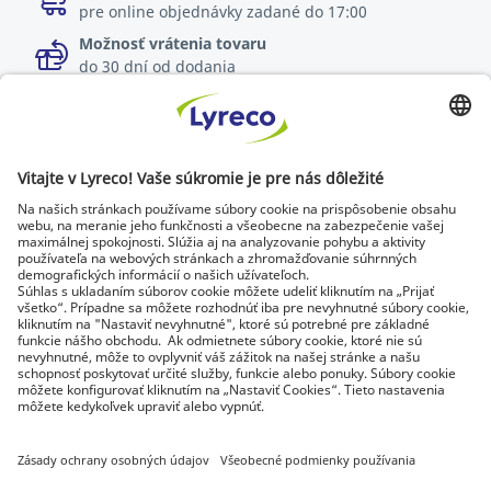
pre online objednávky zadané do 17:00
Možnosť vrátenia tovaru
do 30 dní od dodania
Špecialista na každé pracovisko
Najnovšie správy a rady od odborníkov
Objavte Lyreco riešenia pre ekologickejšie pracoviská
© Lyreco 2026 | Dodávame výhradne firmám a
podnikateľom. Všetky ceny sú uvedené bez DPH. Právo
spotrebiteľa na odstúpenie od zmluvy sa neuplatňuje.
Identifikačné údaje
|
Všeobecné obchodné
podmienky
|
Elektronická fakturácia
|
Dokumenty na stiahnutie
|
Certifikáty a
osvedčenia
|
Vyhlásenie o digitálnej