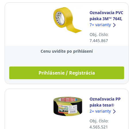
Označovacia PVC
páska 3M™ 764I,
50 mm x 33 m,
7+ varianty
žltá
Obj. číslo:
7.445.867
Cenu uvidíte po prihlásení
Prihlásenie / Registrácia
Označovacia PP
páska tesa®
58133 Signal
2+ varianty
Universal, 50
Obj. číslo:
mm x 66 m,
4.565.521