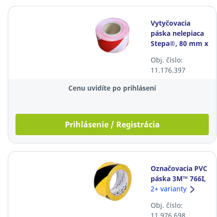
Vytyčovacia
páska nelepiaca
Stepa®, 80 mm x
200 m, bielo-
Obj. číslo:
červená
11.176.397
Cenu uvidíte po prihlásení
Prihlásenie / Registrácia
Označovacia PVC
páska 3M™ 766I,
50 mm x 33 m,
2+ varianty
čierno-žltá
Obj. číslo:
11.976.698