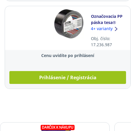
Označovacia PP
páska tesa®
60960 Anti-
4+ varianty
Scratch, 50 mm x
Obj. číslo:
20 m, čierna
17.236.987
Cenu uvidíte po prihlásení
Prihlásenie / Registrácia
DARČEK K NÁKUPU