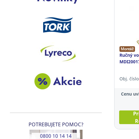
Montáž
Ručný v
MDI20017
Obj. čísl
Cenu uvi
Pr
R
POTREBUJETE POMOC?
0800 10 14 14