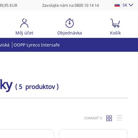
SK
49,95 EUR
Zavolajte nám na 0800 10 14 14
Môj účet
Objednávka
Košík
viská
OOPP Lyreco Intersafe
íky
( 5 produktov )
ZOBRAZIŤ V: