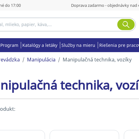
né do 17:00
Doprava zadarmo - objednávky nad 
Program
Katalógy a letáky
Služby na mieru
Riešenia pre praco
prevádzka
Manipulácia
Manipulačná technika, vozíky
nipulačná technika, voz
rodukt: