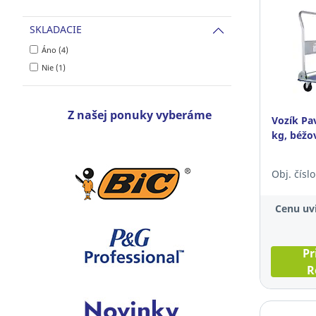
SKLADACIE
Áno (4)
Nie (1)
Z našej ponuky vyberáme
Vozík Pa
kg, béž
Obj. čísl
Cenu uvi
Pr
R