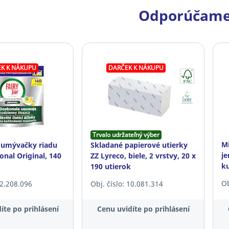
Odporúčame
K K NÁKUPU
DARČEK K NÁKUPU
Trvalo udržateľný výber
M
 umývačky riadu
Skladané papierové utierky
je
ional Original, 140
ZZ Lyreco, biele, 2 vrstvy, 20 x
k
190 utierok
Ob
22.208.096
Obj. číslo: 10.081.314
íte po prihlásení
Cenu uvidíte po prihlásení