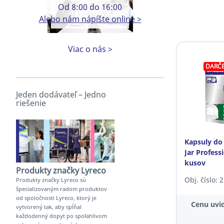
Od 8:00 do 16:00
Alebo nám nápíšte online >
Viac o nás >
DARČE
Jeden dodávateľ – Jedno
riešenie
Kapsuly do
Jar Profess
kusov
Produkty značky Lyreco
Obj. číslo: 
Produkty značky Lyreco sú
špecializovaným radom produktov
od spoločnosti Lyreco, ktorý je
Cenu uvid
vytvorený tak, aby spĺňal
každodenný dopyt po spoľahlivom