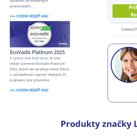
vybavení na moderných
pracoviskách.
Pri
Re
>>> CHCEM VEDIEŤ VIAC
ZOBRAZIŤ
EcoVadis Platinum 2025
V Lyreco sme hrdí na to, že sme
získali ocenenie EcoVadis Platinum
2025, ktoré nás zaraďuje medzi lídrov
v udržateľnosti naprieč všetkými 25
krajinami, kde pôsobíme.
>>> CHCEM VEDIEŤ VIAC
Produkty značky L