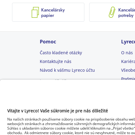
Pomoc
Lyrec
Často kladené otázky
O nás
Kontaktujte nás
Kariér
Návod k vášmu Lyreco účtu
Všeob
Podmie
Lyreco CE, SE
Panholec 20, 902 01 Pezinok,
Ochran
Slovensko
E-mail:
objednavka.sk@lyreco.com
Tel.:
0800 10 14 14
© Lyreco 2026 | Dodávame