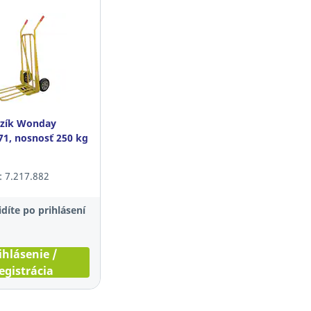
ozík Wonday
1, nosnosť 250 kg
o: 7.217.882
díte po prihlásení
ihlásenie /
egistrácia