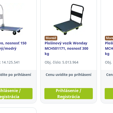
Montáž
Mont
vo, nosnosť 150
Plošinový vozík Wonday
Ploš
ový/modrý
MCH501171, nosnosť 300
MCH5
kg
kg
o: 14.125.541
Obj. číslo: 5.013.964
Obj. 
díte po prihlásení
Cenu uvidíte po prihlásení
Cen
ihlásenie /
Prihlásenie /
egistrácia
Registrácia