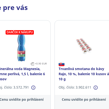
 pre vás
DARČEK K NÁKUPU
+0.90 EUR
inerálna voda Magnesia,
Trvanlivá smotana do kávy
mne perlivá, 1,5 l, balenie 6
Rajo, 10 %, balenie 10 kusov á
usov
10 g
j. číslo: 3.572.791
Obj. číslo: 3.902.611
Cenu uvidíte po prihlásení
Cenu uvidíte po prihlásení