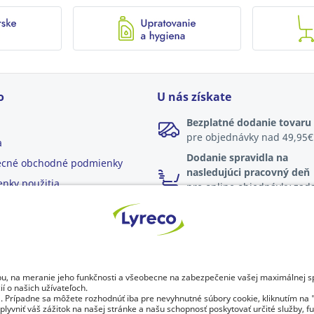
o
U nás získate
Bezplatné dodanie tovaru
pre objednávky nad 49,95€
a
Dodanie spravidla na
ecné obchodné podmienky
nasledujúci pracovný deň
nky použitia
pre online objednávky zad
do 17:00
a osobných údajov
Možnosť vrátenia tovaru
do 30 dní od dodania
Trvalo udržateľný rozvoj