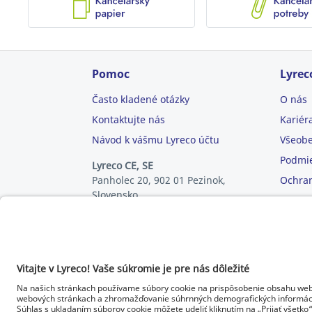
Pomoc
Lyrec
Často kladené otázky
O nás
Kontaktujte nás
Kariér
Návod k vášmu Lyreco účtu
Všeob
Podmie
Lyreco CE, SE
Panholec 20, 902 01 Pezinok,
Ochran
Slovensko
E-mail:
objednavka.sk@lyreco.com
Tel.:
0800 10 14 14
© Lyreco 2026 | Dodávame
I
výhradne firmám a podnikateľom.