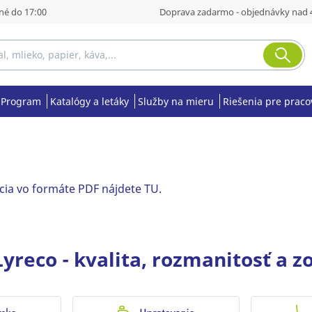
né do 17:00
Doprava zadarmo - objednávky nad 
Program
Katalógy a letáky
Služby na mieru
Riešenia pre praco
cia vo formáte PDF nájdete TU.
yreco - kvalita, rozmanitosť a 