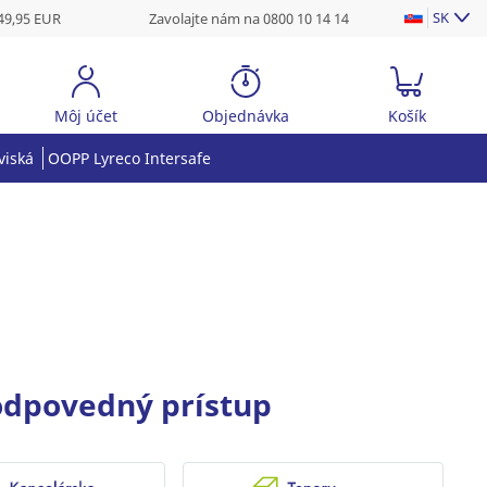
SK
49,95 EUR
Zavolajte nám na 0800 10 14 14
Môj účet
Objednávka
Košík
viská
OOPP Lyreco Intersafe
zodpovedný prístup