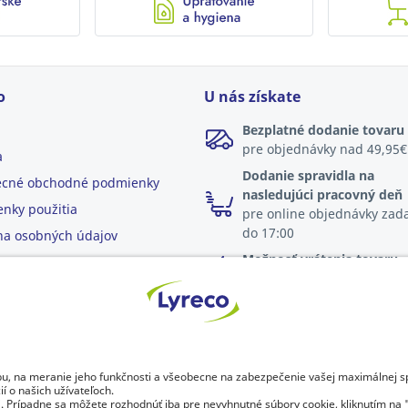
o
U nás získate
Bezplatné dodanie tovaru
pre objednávky nad 49,95€
a
Dodanie spravidla na
ecné obchodné podmienky
nasledujúci pracovný deň
nky použitia
pre online objednávky zad
do 17:00
a osobných údajov
Možnosť vrátenia tovaru
do 30 dní od dodania
Trvalo udržateľný rozvoj
dentifikačné údaje
|
Všeobecné obchodné podmienky
|
Elektronic
fakturácia
|
Dokumenty na stiahnutie
|
Certifikáty a osvedčenia
|