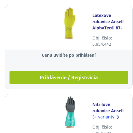
Latexové
rukavice Ansell
AlphaTec® 87-
650, 30cm,
Obj. číslo:
veľkosť 7,5-8,
5.954.442
žlté, 12 párov
Cenu uvidíte po prihlásení
Prihlásenie / Registrácia
Nitrilové
rukavice Ansell
AlphaTec® 58-
5+ varianty
535W, 34cm,
Obj. číslo:
veľkosť 10,