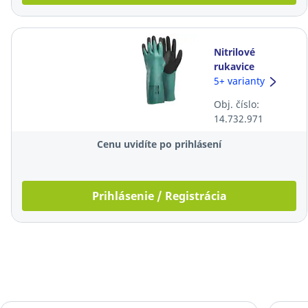
Nitrilové
rukavice
TEGERA® 7361,
5+ varianty
veľkosť 11,
Obj. číslo:
zelené, 12 párov
14.732.971
Cenu uvidíte po prihlásení
Prihlásenie / Registrácia