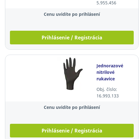
5.955.456
párov
Cenu uvidíte po prihlásení
Prihlásenie / Registrácia
Jednorazové
nitrilové
rukavice
Mercator®
Obj. číslo:
nitrylex® black,
16.993.133
veľkosť XS, 100ks
Cenu uvidíte po prihlásení
Prihlásenie / Registrácia