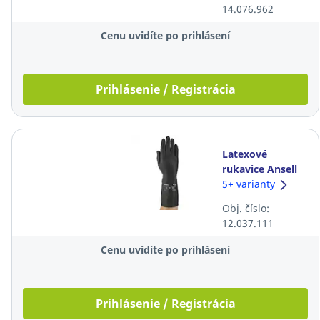
14.076.962
zelené, 12 párov
Cenu uvidíte po prihlásení
Prihlásenie / Registrácia
Latexové
rukavice Ansell
AlphaTec® 87-
5+ varianty
118, 32cm,
Obj. číslo:
veľkosť 10,5,
12.037.111
čierne, 12 párov
Cenu uvidíte po prihlásení
Prihlásenie / Registrácia