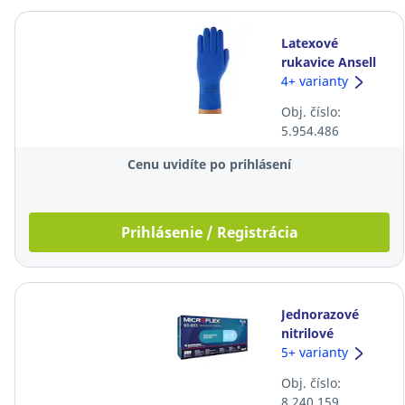
Latexové
rukavice Ansell
AlphaTec® 87-
4+ varianty
195, 30cm,
Obj. číslo:
veľkosť 7,5-8,
5.954.486
modré, 12 párov
Cenu uvidíte po prihlásení
Prihlásenie / Registrácia
Jednorazové
nitrilové
rukavice Ansell
5+ varianty
Microflex® 93-
Obj. číslo:
833, veľkosť L,
8.240.159