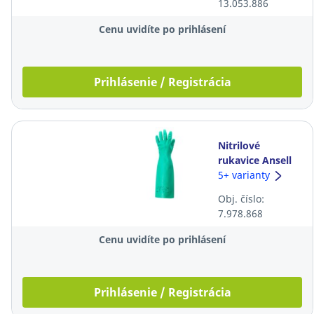
13.053.886
modré, 12 párov
Cenu uvidíte po prihlásení
Prihlásenie / Registrácia
Nitrilové
rukavice Ansell
Solvex® 37-185,
5+ varianty
45cm, veľkosť 9,
Obj. číslo:
zelené, 12 párov
7.978.868
Cenu uvidíte po prihlásení
Prihlásenie / Registrácia