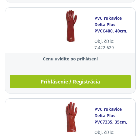
PVC rukavice
Delta Plus
PVCC400, 40cm,
veľkosť 10,
Obj. číslo:
červené, 12
7.422.629
párov
Cenu uvidíte po prihlásení
Prihlásenie / Registrácia
PVC rukavice
Delta Plus
PVC7335, 35cm,
veľkosť 10,
Obj. číslo:
červené, 12