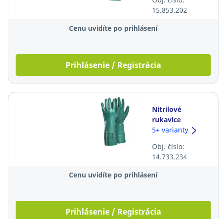
veľkosť 10/11, 12
15.853.202
párov
Cenu uvidíte po prihlásení
Prihlásenie / Registrácia
Nitrilové
rukavice
TEGERA® 7363,
5+ varianty
veľkosť 11,
Obj. číslo:
zelené, 12 párov
14.733.234
Cenu uvidíte po prihlásení
Prihlásenie / Registrácia