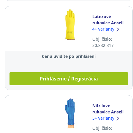
Latexové
rukavice Ansell
AlphaTec® 87-
4+ varianty
198, 30cm,
Obj. číslo:
veľkosť 9, žlté, 12
20.832.317
párov
Cenu uvidíte po prihlásení
Prihlásenie / Registrácia
Nitrilové
rukavice Ansell
AlphaTec® 37-
5+ varianty
310, 31cm,
Obj. číslo:
veľkosť 8,