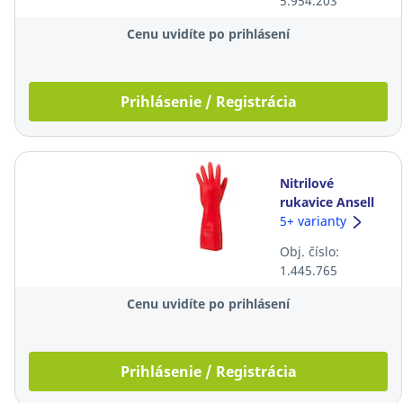
5.954.203
zelené, 6 párov
Cenu uvidíte po prihlásení
Prihlásenie / Registrácia
Nitrilové
rukavice Ansell
Solvex® 37-900,
5+ varianty
38cm, veľkosť 10,
Obj. číslo:
červené 12 párov
1.445.765
Cenu uvidíte po prihlásení
Prihlásenie / Registrácia