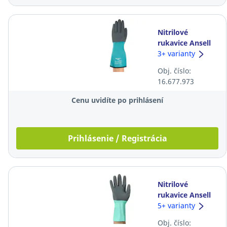
Nitrilové
rukavice Ansell
AlphaTec® 58-
3+ varianty
201, 33cm,
Obj. číslo:
veľkosť 10, sivé,
16.677.973
6 párov
Cenu uvidíte po prihlásení
Prihlásenie / Registrácia
Nitrilové
rukavice Ansell
AlphaTec® 58-
5+ varianty
128, 28cm,
Obj. číslo:
veľkosť 10,