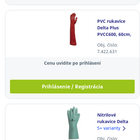
PVC rukavice
Delta Plus
PVCC600, 60cm,
veľkosť 10,
Obj. číslo:
červené, 12
7.422.631
párov
Cenu uvidíte po prihlásení
Prihlásenie / Registrácia
Nitrilové
rukavice Delta
Plus VE802,
5+ varianty
33cm, veľkosť 10,
Obj. číslo: