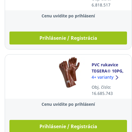
zelené, 12 párov
6.818.517
Cenu uvidíte po prihlásení
Prihlásenie / Registrácia
PVC rukavice
TEGERA® 10PG,
veľkosť 8,
4+ varianty
červené, 12
Obj. číslo:
párov
16.685.743
Cenu uvidíte po prihlásení
Prihlásenie / Registrácia