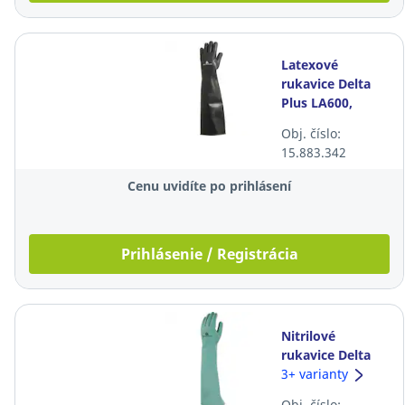
Latexové
rukavice Delta
Plus LA600,
60cm, veľkosť
Obj. číslo:
10/11, čierne
15.883.342
Cenu uvidíte po prihlásení
Prihlásenie / Registrácia
Nitrilové
rukavice Delta
Plus Nitrex
3+ varianty
VE846, 46cm,
Obj. číslo: