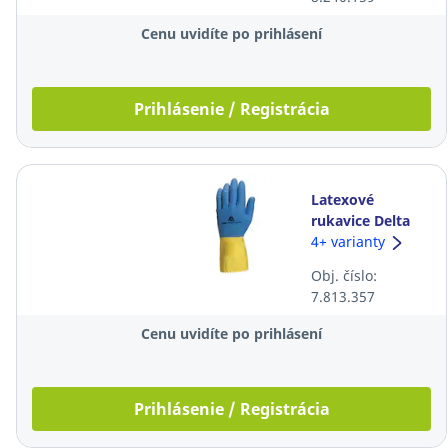
250ks
Cenu uvidíte po prihlásení
Prihlásenie / Registrácia
Latexové
rukavice Delta
Plus Duocolor
4+ varianty
VE330, 30cm,
Obj. číslo:
veľkosť 8/9, žlté,
7.813.357
12 párov
Cenu uvidíte po prihlásení
Prihlásenie / Registrácia