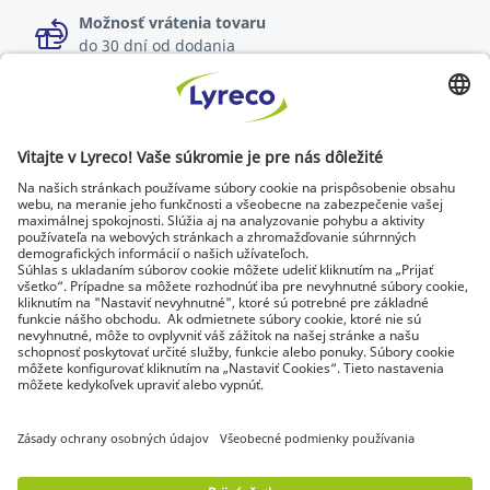
Možnosť vrátenia tovaru
do 30 dní od dodania
Špecialista na každé pracovisko
Najnovšie správy a rady od odborníkov
Objavte Lyreco riešenia pre ekologickejšie pracoviská
© Lyreco 2026 | Dodávame výhradne firmám a
podnikateľom. Všetky ceny sú uvedené bez DPH. Právo
spotrebiteľa na odstúpenie od zmluvy sa neuplatňuje.
Identifikačné údaje
|
Všeobecné obchodné
podmienky
|
Elektronická fakturácia
|
Dokumenty na stiahnutie
|
Certifikáty a
osvedčenia
|
Vyhlásenie o digitálnej
prístupnosti
|
Podmienky použitia
|
Ochrana