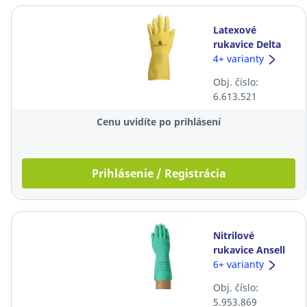
Latexové
rukavice Delta
Plus Picaflor
4+ varianty
VE240, 30cm,
Obj. číslo:
veľkosť 8/9, žlté,
6.613.521
12 párov
Cenu uvidíte po prihlásení
Prihlásenie / Registrácia
Nitrilové
rukavice Ansell
Solvex® 37-675,
6+ varianty
33cm, veľkosť 10,
Obj. číslo:
zelené, 12 párov
5.953.869