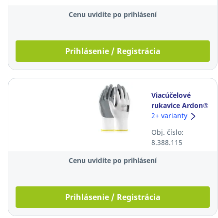
Cenu uvidíte po prihlásení
Prihlásenie / Registrácia
Viacúčelové
rukavice Ardon®
Nitrax Basic,
2+ varianty
veľkosť 9, biele,
Obj. číslo:
12 párov
8.388.115
Cenu uvidíte po prihlásení
Prihlásenie / Registrácia