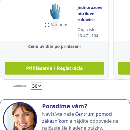
Jednorazové
nitrilové
rukavice
Varianty
Zarys®
Obj. číslo:
easyCARE,
20.471.104
veľkosť M,
modré,
Cenu uvidíte po prihlásení
100ks
Prihlásenie / Registrácia
ZOBRAZIŤ
Poradíme vám?
Navštívte naše
Centrum pomoci
zákazníkom
a nájdite odpovede na
najčastejšie kladené otázky.