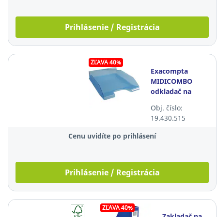
Prihlásenie / Registrácia
ZĽAVA 40%
Exacompta
MIDICOMBO
odkladač na
dokumenty,
Obj. číslo:
tyrkysový
19.430.515
Cenu uvidíte po prihlásení
Prihlásenie / Registrácia
ZĽAVA 40%
Zakladač na