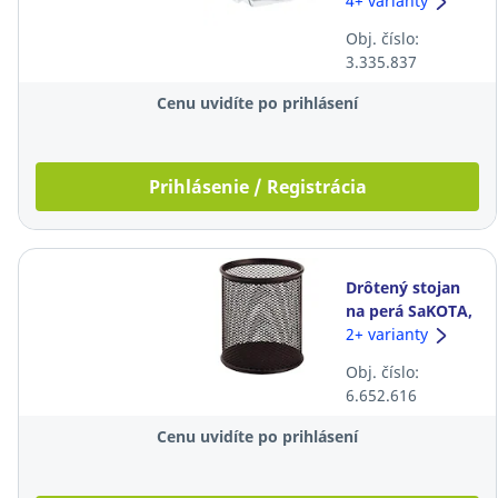
Lyreco,
4+ varianty
priehľadný
Obj. číslo:
3.335.837
Cenu uvidíte po prihlásení
Prihlásenie / Registrácia
Drôtený stojan
na perá SaKOTA,
čierny
2+ varianty
Obj. číslo:
6.652.616
Cenu uvidíte po prihlásení