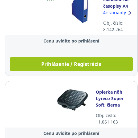
časopisy A4
Exacompta,
4+ varianty
modrý
Obj. číslo:
8.142.264
Cenu uvidíte po prihlásení
Prihlásenie / Registrácia
Opierka nôh
Lyreco Super
Soft, čierna
Obj. číslo:
11.061.163
Cenu uvidíte po prihlásení