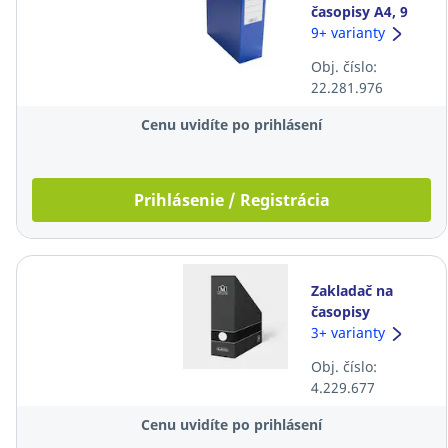
časopisy A4, 9
cm, modrý
9+ varianty
Obj. číslo:
22.281.976
Cenu uvidíte po prihlásení
Prihlásenie / Registrácia
Zakladač na
časopisy
Montana, A4,
3+ varianty
čierny
Obj. číslo:
4.229.677
Cenu uvidíte po prihlásení