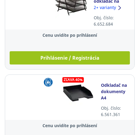
odkladač na
dokumenty
2+ varianty
SaKOTA, 3-
Obj. číslo:
zásuvkový,
6.652.684
čierny
Cenu uvidíte po prihlásení
Prihlásenie / Registrácia
ZĽAVA 40%
Odkladač na
dokumenty
A4
Exacompta
Obj. číslo:
ECOBlack
6.561.361
čierny
Cenu uvidíte po prihlásení