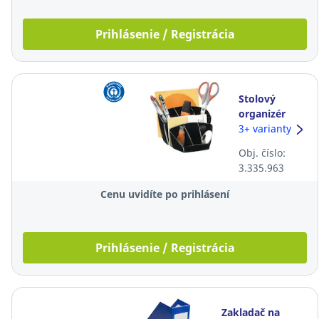
Prihlásenie / Registrácia
Stolový
organizér
Lyreco, čierny
3+ varianty
Obj. číslo:
3.335.963
Cenu uvidíte po prihlásení
Prihlásenie / Registrácia
Zakladač na