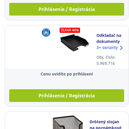
Prihlásenie / Registrácia
ZĽAVA 40%
Odkladač na
dokumenty
Exacompta
3+ varianty
Combo 2
Obj. číslo:
Standard,
5.969.716
čierny
Cenu uvidíte po prihlásení
Prihlásenie / Registrácia
Drôtený stojan
na poznámkové