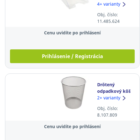
odkladač na
4+ varianty
dokumenty,
Obj. číslo:
transparentný
11.485.624
Cenu uvidíte po prihlásení
Prihlásenie / Registrácia
Drôtený
odpadkový kôš
SaKOTA, 18 l,
2+ varianty
strieborný
Obj. číslo:
8.107.809
Cenu uvidíte po prihlásení