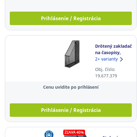
Prihlásenie / Registrácia
Drôtený zakladač
na časopisy,
čierny
2+ varianty
Obj. číslo:
19.677.379
Cenu uvidíte po prihlásení
Prihlásenie / Registrácia
ZĽAVA 40%