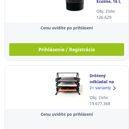
Ecoline, 16 l,
čierny
Obj. číslo:
126.629
Cenu uvidíte po prihlásení
Prihlásenie / Registrácia
Drôtený
odkladač na
dokumenty
2+ varianty
D.RECT, 3-
Obj. číslo:
zásuvkový,
19.677.368
čierny
Cenu uvidíte po prihlásení