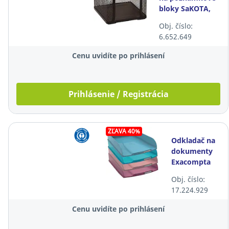
bloky SaKOTA,
čierny
Obj. číslo:
6.652.649
Cenu uvidíte po prihlásení
Prihlásenie / Registrácia
ZĽAVA 40%
Odkladač na
dokumenty
Exacompta
Combo
Obj. číslo:
Scandi A4+,
17.224.929
tmavé
pastelové
Cenu uvidíte po prihlásení
farby, 4 ks