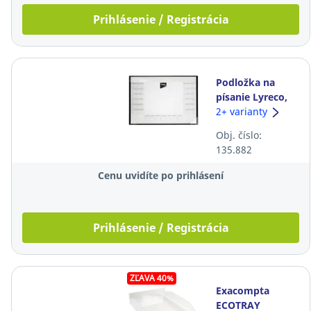
Prihlásenie / Registrácia
Podložka na
písanie Lyreco,
čierna
2+ varianty
Obj. číslo:
135.882
Cenu uvidíte po prihlásení
Prihlásenie / Registrácia
ZĽAVA 40%
Exacompta
ECOTRAY