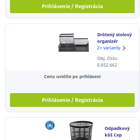
Prihlásenie / Registrácia
Drôtený stolový
organizér
SaKOTA, čierny
2+ varianty
Obj. číslo:
6.652.662
Cenu uvidíte po prihlásení
Prihlásenie / Registrácia
Odpadkový
kôš Cep