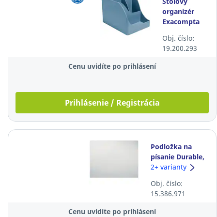
Stolový
organizér
Exacompta
Skandi,
Obj. číslo:
modrý
19.200.293
Cenu uvidíte po prihlásení
Prihlásenie / Registrácia
Podložka na
písanie Durable,
priehľadná
2+ varianty
Obj. číslo:
15.386.971
Cenu uvidíte po prihlásení