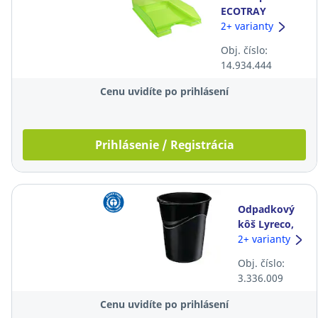
ECOTRAY
odkladač na
2+ varianty
dokumenty,
Obj. číslo:
zelené jablko
14.934.444
Cenu uvidíte po prihlásení
Prihlásenie / Registrácia
Odpadkový
kôš Lyreco,
14 l, čierny
2+ varianty
Obj. číslo:
3.336.009
Cenu uvidíte po prihlásení