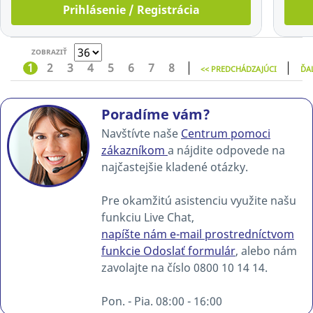
Prihlásenie / Registrácia
ZOBRAZIŤ
1
2
3
4
5
6
7
8
<< PREDCHÁDZAJÚCI
ĎAL
Poradíme vám?
Navštívte naše
Centrum pomoci
zákazníkom
a nájdite odpovede na
najčastejšie kladené otázky.
Pre okamžitú asistenciu využite našu
funkciu Live Chat,
napíšte nám e-mail prostredníctvom
funkcie Odoslať formulár
, alebo nám
zavolajte na číslo 0800 10 14 14.
Pon. - Pia. 08:00 - 16:00