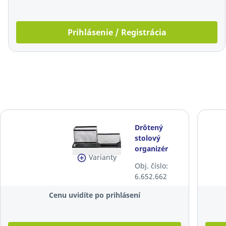
Prihlásenie / Registrácia
Drôtený
stolový
organizér
Varianty
SaKOTA,
Obj. číslo:
čierny
6.652.662
Cenu uvidíte po prihlásení