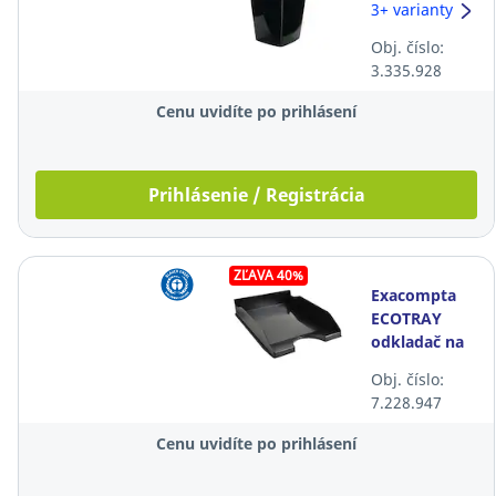
čierny
3+ varianty
Obj. číslo:
3.335.928
Cenu uvidíte po prihlásení
Prihlásenie / Registrácia
ZĽAVA 40%
Exacompta
ECOTRAY
odkladač na
dokumenty,
Obj. číslo:
čierny
7.228.947
Cenu uvidíte po prihlásení