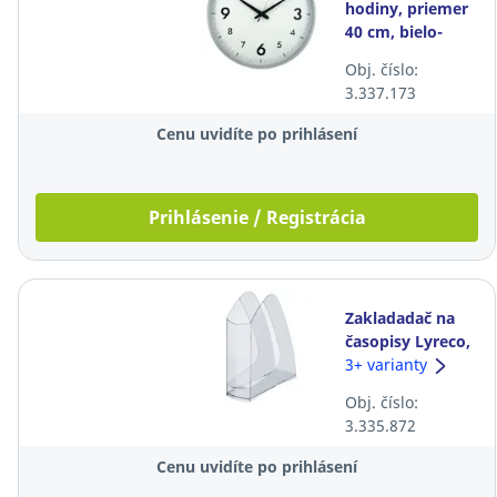
hodiny, priemer
40 cm, bielo-
strieborné
Obj. číslo:
3.337.173
Cenu uvidíte po prihlásení
Prihlásenie / Registrácia
Zakladadač na
časopisy Lyreco,
priehľadný
3+ varianty
Obj. číslo:
3.335.872
Cenu uvidíte po prihlásení