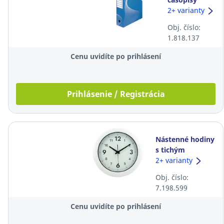
Esselte,
2+ varianty
skladací, A4,
Obj. číslo:
8 cm, modrý
1.818.137
Cenu uvidíte po prihlásení
Prihlásenie / Registrácia
Nástenné hodiny
s tichým
chodom, priemer
2+ varianty
30 cm, biele
Obj. číslo:
7.198.599
Cenu uvidíte po prihlásení