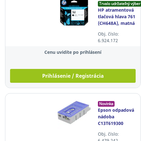
Trvalo udržateľný výber
HP atramentová
tlačová hlava 761
(CH648A), matná
čierna
Obj. číslo:
6.924.172
Cenu uvidíte po prihlásení
Prihlásenie / Registrácia
Novinka
Epson odpadová
nádoba
C13T619300
Obj. číslo:
6.479.242