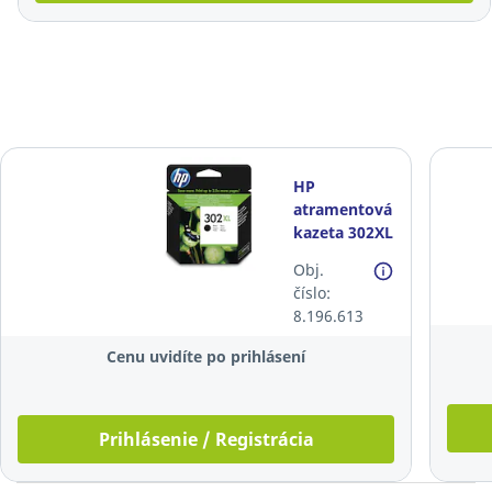
HP
atramentová
kazeta 302XL
(F6U68AE),
Obj.
čierna
číslo:
8.196.613
Cenu uvidíte po prihlásení
Prihlásenie / Registrácia