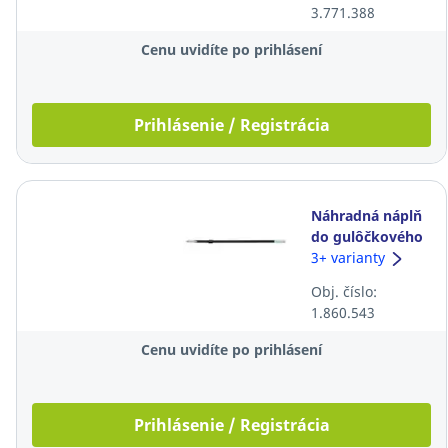
3.771.388
Cenu uvidíte po prihlásení
Prihlásenie / Registrácia
Náhradná náplň
do gulôčkového
pera Pilot
3+ varianty
SuperGrip G 4,
Obj. číslo:
modrá
1.860.543
Cenu uvidíte po prihlásení
Prihlásenie / Registrácia