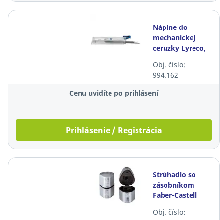
Náplne do
mechanickej
ceruzky Lyreco,
0,7 mm, HB, 12
Obj. číslo:
ks/bal
994.162
Cenu uvidíte po prihlásení
Prihlásenie / Registrácia
Strúhadlo so
zásobníkom
Faber-Castell
2001 trio grip,
Obj. číslo:
strieborné