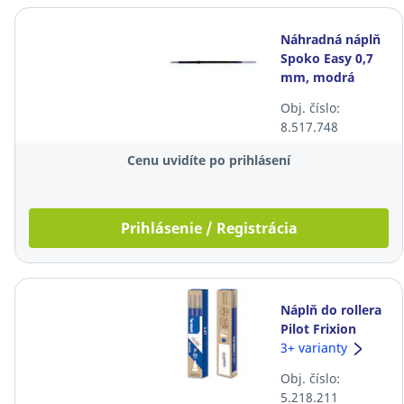
Náhradná náplň
Spoko Easy 0,7
mm, modrá
Obj. číslo:
8.517.748
Cenu uvidíte po prihlásení
Prihlásenie / Registrácia
Náplň do rollera
Pilot Frixion
Point, ihlový
3+ varianty
hrot, modrá, 3
Obj. číslo:
ks/bal
5.218.211