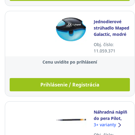
Jednodierové
strúhadlo Maped
Galactic, modré
Obj. číslo:
11.059.371
Cenu uvidíte po prihlásení
Prihlásenie / Registrácia
Náhradná náplň
do pera Pilot,
gélová, modrá
3+ varianty
Obj. číslo: