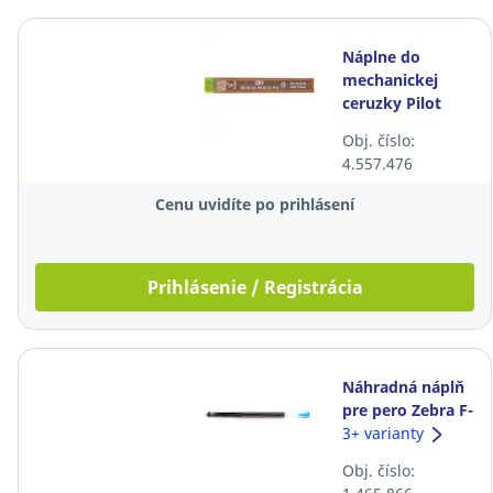
Náplne do
mechanickej
ceruzky Pilot
PPL, 0,5 mm, HB,
Obj. číslo:
12 ks/bal
4.557.476
Cenu uvidíte po prihlásení
Prihlásenie / Registrácia
Náhradná náplň
pre pero Zebra F-
301, modrá
3+ varianty
Obj. číslo: