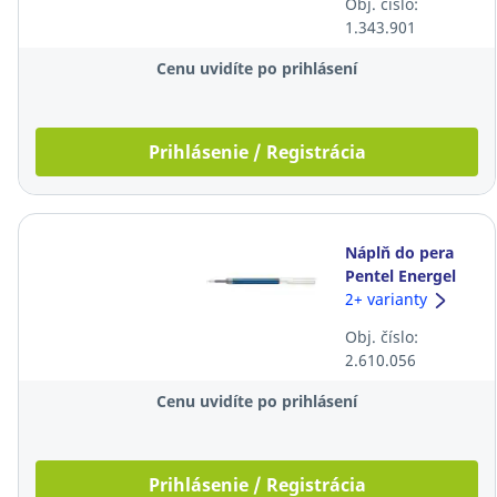
Obj. číslo:
1.343.901
Cenu uvidíte po prihlásení
Prihlásenie / Registrácia
Náplň do pera
Pentel Energel
BLN75, 0,5 mm
2+ varianty
modrá
Obj. číslo:
2.610.056
Cenu uvidíte po prihlásení
Prihlásenie / Registrácia