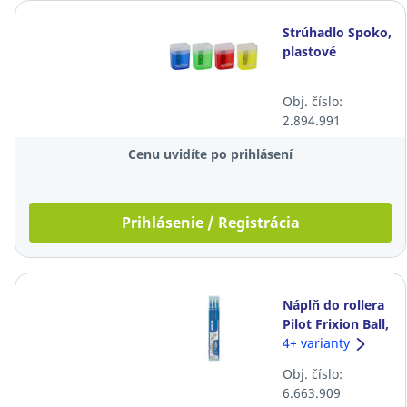
Strúhadlo Spoko,
plastové
Obj. číslo:
2.894.991
Cenu uvidíte po prihlásení
Prihlásenie / Registrácia
Náplň do rollera
Pilot Frixion Ball,
0,5 mm, modrá,
4+ varianty
3 ks/bal
Obj. číslo:
6.663.909