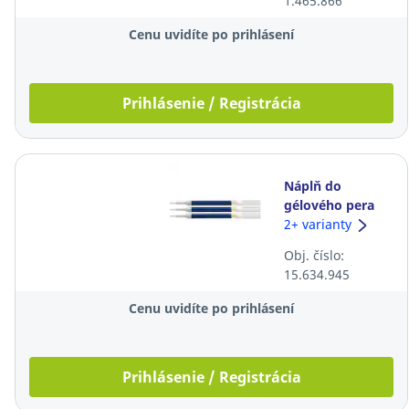
1.465.866
Cenu uvidíte po prihlásení
Prihlásenie / Registrácia
Náplň do
gélového pera
Pentel Energel
2+ varianty
LR7, 0,7 mm,
Obj. číslo:
modrá, 3
15.634.945
ks/balenie
Cenu uvidíte po prihlásení
Prihlásenie / Registrácia