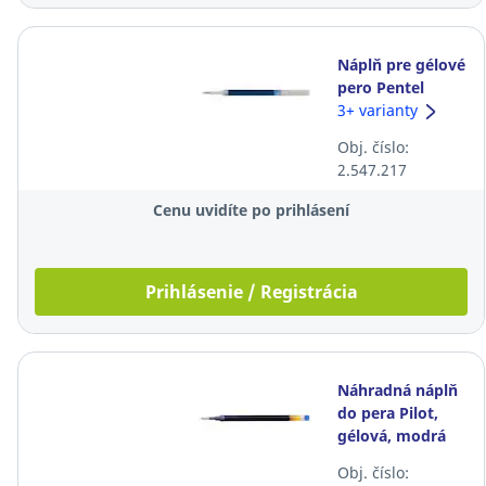
Náplň pre gélové
pero Pentel
Energel XM
3+ varianty
klikacie, modrá
Obj. číslo:
2.547.217
Cenu uvidíte po prihlásení
Prihlásenie / Registrácia
Náhradná náplň
do pera Pilot,
gélová, modrá
Obj. číslo: