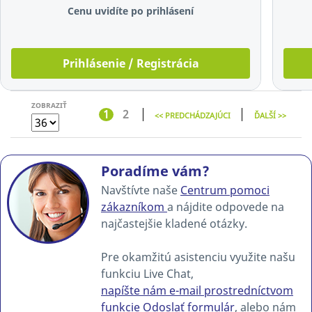
Cenu uvidíte po prihlásení
Prihlásenie / Registrácia
ZOBRAZIŤ
1
2
<< PREDCHÁDZAJÚCI
ĎALŠÍ >>
Poradíme vám?
Navštívte naše
Centrum pomoci
zákazníkom
a nájdite odpovede na
najčastejšie kladené otázky.
Pre okamžitú asistenciu využite našu
funkciu Live Chat,
napíšte nám e-mail prostredníctvom
funkcie Odoslať formulár
, alebo nám