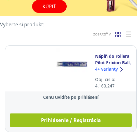
Vyberte si produkt:
ZOBRAZIŤ V:
Náplň do rollera
Pilot Frixion Ball,
0,7 mm, modrá,
4+ varianty
3 ks/bal
Obj. číslo:
4.160.247
Cenu uvidíte po prihlásení
Prihlásenie / Registrácia