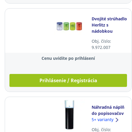
Dvojité strúhadlo
Herlitz s
nádobkou
Obj. číslo:
9.972.007
Cenu uvidíte po prihlásení
Prihlásenie / Registrácia
Náhradná náplň
do popisovačov
Pilot Begreen V-
5+ varianty
Board Master,
Obj. číslo:
čierna