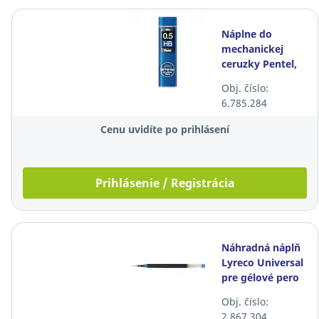
Náplne do
mechanickej
ceruzky Pentel,
0,5 mm, HB, 40
Obj. číslo:
ks/bal
6.785.284
Cenu uvidíte po prihlásení
Prihlásenie / Registrácia
Náhradná náplň
Lyreco Universal
pre gélové pero
Lyreco, modrá,
Obj. číslo:
balenie 12 kusov
2.867.304