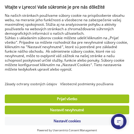
Najnovšie správy a rady od odborníkov
Objavte Lyreco riešenia pre ekologickejšie pracoviská
© Lyreco 2026 | Dodávame výhradne firmám a
podnikateľom. Všetky ceny sú uvedené bez DPH. Právo
spotrebiteľa na odstúpenie od zmluvy sa neuplatňuje.
Identifikačné údaje
|
Všeobecné obchodné
podmienky
|
Elektronická fakturácia
|
Dokumenty na stiahnutie
|
Certifikáty a
osvedčenia
|
Vyhlásenie o digitálnej
prístupnosti
|
Podmienky použitia
|
Ochrana
osobných údajov
|
Nastavenie súkromia
|
Mapa
stránok