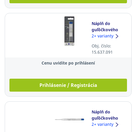
Náplň do
guľôčkového
pera Parker,
2+ varianty
QuinkFlow, 1
Obj. číslo:
mm, modrá, 3
15.637.091
ks/balenie
Cenu uvidíte po prihlásení
Prihlásenie / Registrácia
Náplň do
guľôčkového
pera Parker, 0,5
2+ varianty
mm, modrá