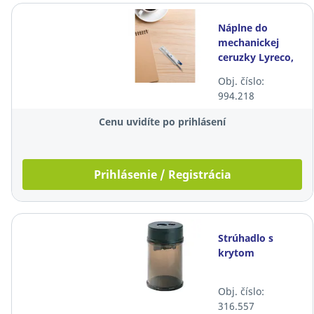
Náplne do
mechanickej
ceruzky Lyreco,
0,5 mm, HB, 12
Obj. číslo:
ks/bal
994.218
Cenu uvidíte po prihlásení
Prihlásenie / Registrácia
Strúhadlo s
krytom
Obj. číslo:
316.557