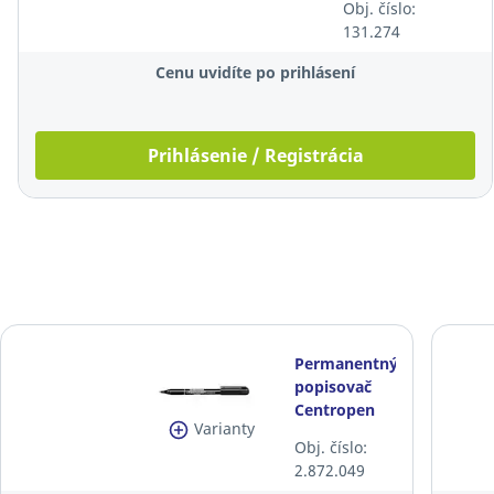
Obj. číslo:
131.274
Cenu uvidíte po prihlásení
Prihlásenie / Registrácia
Permanentný
popisovač
Centropen
Varianty
2846, guľatý
Obj. číslo:
hrot, čierny
2.872.049