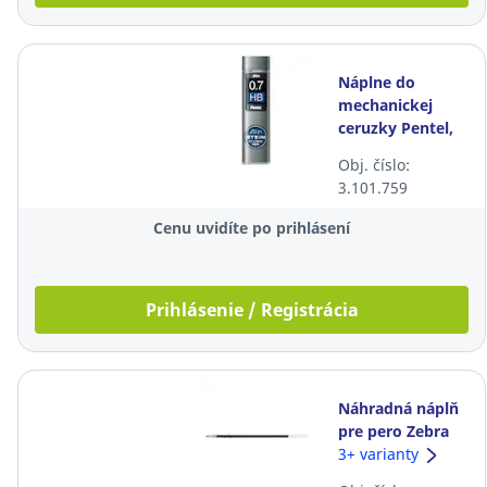
Náplne do
mechanickej
ceruzky Pentel,
0,7 mm, HB, 40
Obj. číslo:
ks/bal
3.101.759
Cenu uvidíte po prihlásení
Prihlásenie / Registrácia
Náhradná náplň
pre pero Zebra
Jimnie, modrá
3+ varianty