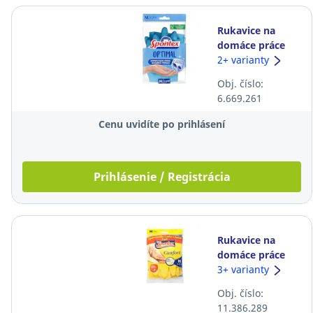
Rukavice na
domáce práce
Spontex®
2+ varianty
Optimal, veľkosť
Obj. číslo:
M, modré
6.669.261
Cenu uvidíte po prihlásení
Prihlásenie / Registrácia
Rukavice na
domáce práce
Spontex®
3+ varianty
Confort, veľkosť
Obj. číslo:
M, žlté, 2 páry
11.386.289