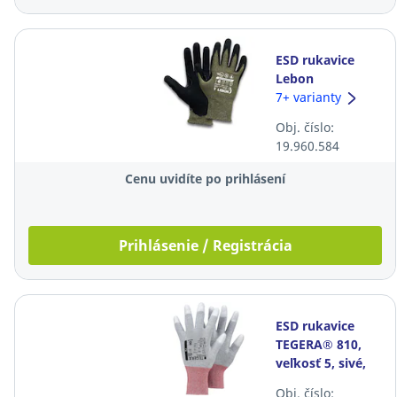
ESD rukavice
Lebon
MasterTouch®,
7+ varianty
veľkosť 6, zelené,
Obj. číslo:
10 párov
19.960.584
Cenu uvidíte po prihlásení
Prihlásenie / Registrácia
ESD rukavice
TEGERA® 810,
veľkosť 5, sivé,
12 párov
Obj. číslo: