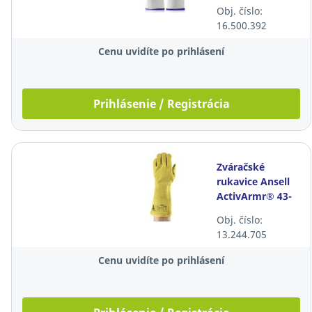
10, sivé, 12 párov
Obj. číslo:
16.500.392
Cenu uvidíte po prihlásení
Prihlásenie / Registrácia
Zváračské
rukavice Ansell
ActivArmr® 43-
216, veľkosť 9,
Obj. číslo:
žlté, 6 párov
13.244.705
Cenu uvidíte po prihlásení