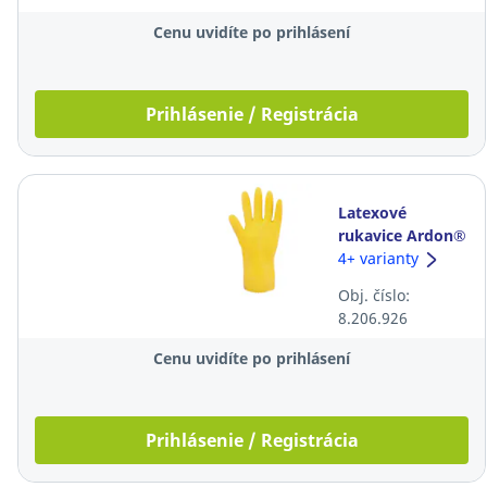
Cenu uvidíte po prihlásení
Prihlásenie / Registrácia
Latexové
rukavice Ardon®
Stanley, 30cm,
4+ varianty
veľkosť M, žlté,
Obj. číslo:
12 párov
8.206.926
Cenu uvidíte po prihlásení
Prihlásenie / Registrácia