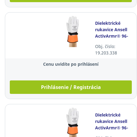
Dielektrické
rukavice Ansell
ActivArmr® 96-
003, veľkosť 12,
Obj. číslo:
biele, 10 párov
19.203.338
Cenu uvidíte po prihlásení
Prihlásenie / Registrácia
Dielektrické
rukavice Ansell
ActivArmr® 96-
003, veľkosť 8,