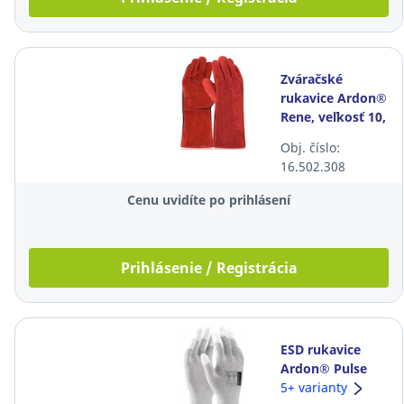
Zváračské
rukavice Ardon®
Rene, veľkosť 10,
červené, 12
Obj. číslo:
párov
16.502.308
Cenu uvidíte po prihlásení
Prihlásenie / Registrácia
ESD rukavice
Ardon® Pulse
Touch, veľkosť
5+ varianty