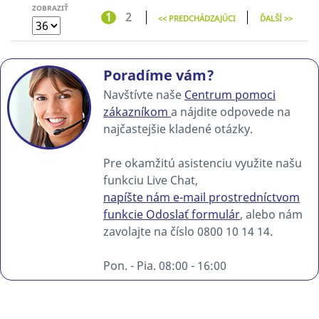
ZOBRAZIŤ
1
2
<< PREDCHÁDZAJÚCI
ĎALŠÍ >>
Poradíme vám?
Navštívte naše
Centrum pomoci
zákazníkom
a nájdite odpovede na
najčastejšie kladené otázky.
Pre okamžitú asistenciu využite našu
funkciu Live Chat,
napíšte nám e-mail prostredníctvom
funkcie Odoslať formulár
, alebo nám
zavolajte na číslo 0800 10 14 14.
Pon. - Pia. 08:00 - 16:00