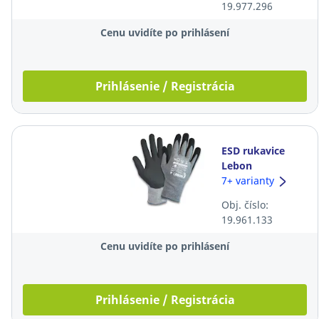
19.977.296
Cenu uvidíte po prihlásení
Prihlásenie / Registrácia
ESD rukavice
Lebon
SkinTouch®,
7+ varianty
veľkosť 12, sivé,
Obj. číslo:
10 párov
19.961.133
Cenu uvidíte po prihlásení
Prihlásenie / Registrácia