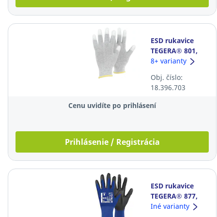
ESD rukavice
TEGERA® 801,
veľkosť 10, sivé,
8+ varianty
12 párov
Obj. číslo:
18.396.703
Cenu uvidíte po prihlásení
Prihlásenie / Registrácia
ESD rukavice
TEGERA® 877,
veľkosť 11,
Iné varianty
modré, 6 párov