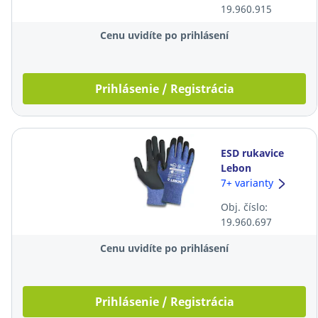
19.960.915
Cenu uvidíte po prihlásení
Prihlásenie / Registrácia
ESD rukavice
Lebon
PowerTouch®,
7+ varianty
veľkosť 10,
Obj. číslo:
modré, 10 párov
19.960.697
Cenu uvidíte po prihlásení
Prihlásenie / Registrácia