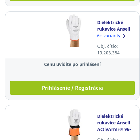
Dielektrické
rukavice Ansell
ActivArmr® 96-
6+ varianty
002, veľkosť 7,
Obj. číslo:
biele, 10 párov
19.203.384
Cenu uvidíte po prihlásení
Prihlásenie / Registrácia
Dielektrické
rukavice Ansell
ActivArmr® 96-
003, veľkosť 10,
Obj. číslo: