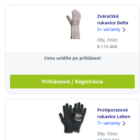
Zváračské
rukavice Delta
Plus TC716,
3+ varianty
veľkosť 10, sivé,
Obj. číslo:
12 párov
8.110.468
Cenu uvidíte po prihlásení
Prihlásenie / Registrácia
Protiporezové
rukavice Lebon
MetalTouch®,
7+ varianty
veľkosť 7, čierne,
Obj. číslo:
10 párov