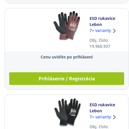
ESD rukavice
Lebon
EasyTouch®,
7+ varianty
veľkosť 6,
Obj. číslo:
červené, 10
19.960.937
párov
Cenu uvidíte po prihlásení
Prihlásenie / Registrácia
ESD rukavice
Lebon
FlexiTouch®,
7+ varianty
veľkosť 8, čierne,
Obj. číslo:
10 párov