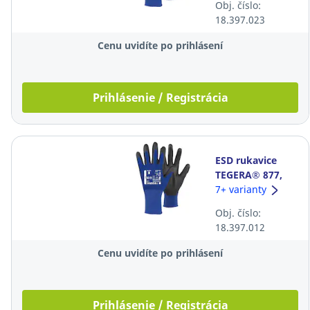
Obj. číslo:
18.397.023
Cenu uvidíte po prihlásení
Prihlásenie / Registrácia
ESD rukavice
TEGERA® 877,
veľkosť 8,
7+ varianty
modré, 6 párov
Obj. číslo:
18.397.012
Cenu uvidíte po prihlásení
Prihlásenie / Registrácia