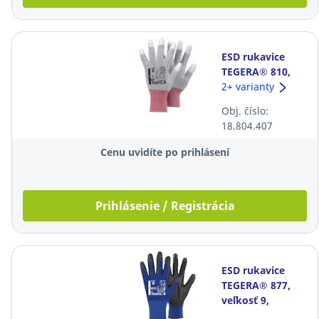
ESD rukavice
TEGERA® 810,
veľkosť 11, sivé,
2+ varianty
12 párov
Obj. číslo:
18.804.407
Cenu uvidíte po prihlásení
Prihlásenie / Registrácia
ESD rukavice
TEGERA® 877,
veľkosť 9,
modré, 6 párov