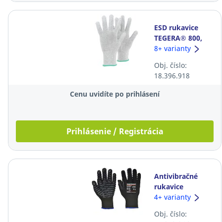
ESD rukavice
TEGERA® 800,
veľkosť 7, sivé,
8+ varianty
12 párov
Obj. číslo:
18.396.918
Cenu uvidíte po prihlásení
Prihlásenie / Registrácia
Antivibračné
rukavice
Portwest® A790,
4+ varianty
veľkosť XL,
Obj. číslo:
čierne