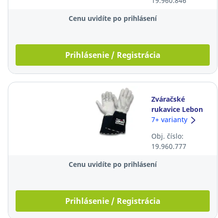
19.960.846
Cenu uvidíte po prihlásení
Prihlásenie / Registrácia
Zváračské
rukavice Lebon
Softwelder,
7+ varianty
veľkosť 11, biele,
Obj. číslo:
12 párov
19.960.777
Cenu uvidíte po prihlásení
Prihlásenie / Registrácia