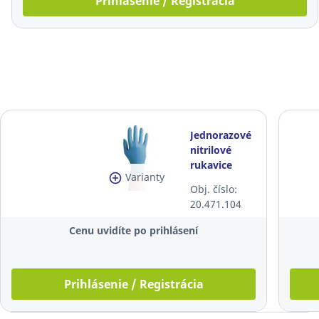
Prihlásenie / Registrácia
Jednorazové
nitrilové
rukavice
Varianty
Zarys®
Obj. číslo:
easyCARE,
20.471.104
veľkosť M,
modré,
Cenu uvidíte po prihlásení
100ks
Prihlásenie / Registrácia