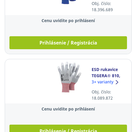
Obj. číslo:
18.396.689
Cenu uvidíte po prihlásení
Prihlásenie / Registrácia
ESD rukavice
TEGERA® 810,
veľkosť 8, sivé,
3+ varianty
12 párov
Obj. číslo:
18.089.872
Cenu uvidíte po prihlásení
Prihlásenie / Registrácia