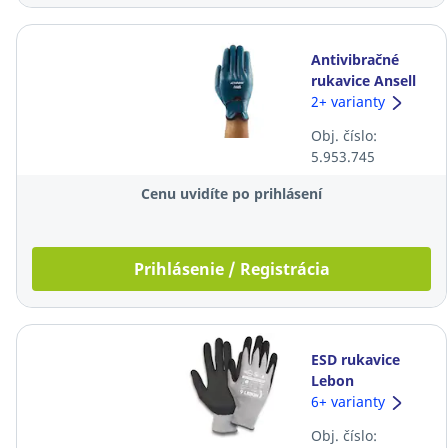
Antivibračné
rukavice Ansell
ActivArmr® 07-
2+ varianty
112, veľkosť 10,
Obj. číslo:
modré, 6 párov
5.953.745
Cenu uvidíte po prihlásení
Prihlásenie / Registrácia
ESD rukavice
Lebon
UltraTouch®SD,
6+ varianty
veľkosť 11, sivé,
Obj. číslo:
10 párov