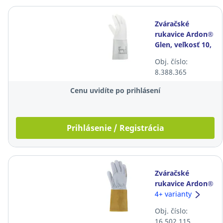
Zváračské
rukavice Ardon®
Glen, veľkosť 10,
sivé, 12 párov
Obj. číslo:
8.388.365
Cenu uvidíte po prihlásení
Prihlásenie / Registrácia
Zváračské
rukavice Ardon®
4TIG, veľkosť 9,
4+ varianty
bielo-žlté, 12
Obj. číslo:
párov
16.502.115