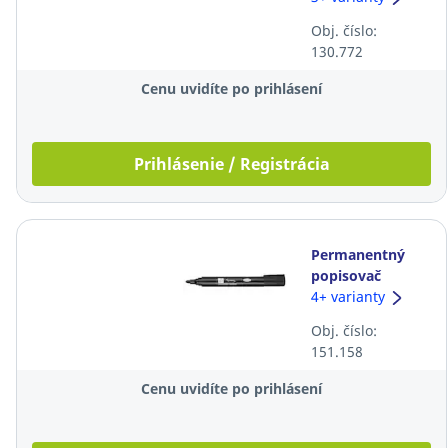
mm, modré
Obj. číslo:
130.772
Cenu uvidíte po prihlásení
Prihlásenie / Registrácia
Permanentný
popisovač
Lyreco, guľatý
4+ varianty
hrot, čierny
Obj. číslo:
151.158
Cenu uvidíte po prihlásení