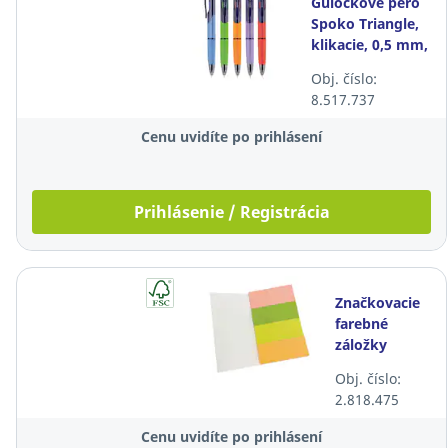
Guľôčkové pero
Spoko Triangle,
klikacie, 0,5 mm,
mix farieb
Obj. číslo:
8.517.737
Cenu uvidíte po prihlásení
Prihlásenie / Registrácia
Značkovacie
farebné
záložky
Lyreco, 20 x
Obj. číslo:
50 mm
2.818.475
Cenu uvidíte po prihlásení