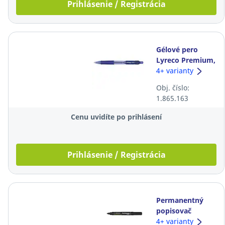
Prihlásenie / Registrácia
Gélové pero
Lyreco Premium,
klikacie, 0,7 mm,
4+ varianty
modré
Obj. číslo:
1.865.163
Cenu uvidíte po prihlásení
Prihlásenie / Registrácia
Permanentný
popisovač
Centropen 8566,
4+ varianty