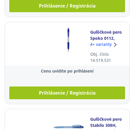
Prihlásenie / Registrácia
Guľôčkové pero
Spoko 0112,
klikacie, 0,5 mm,
4+ varianty
modré
Obj. číslo:
14.519.531
Cenu uvidíte po prihlásení
Prihlásenie / Registrácia
Guľôčkové pero
Stabilo 308H,