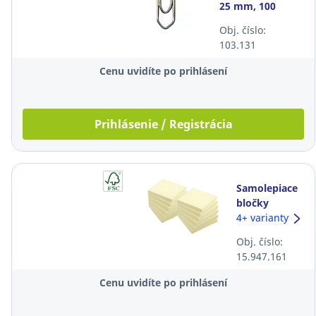
25 mm, 100
kusov
Obj. číslo:
103.131
Cenu uvidíte po prihlásení
Prihlásenie / Registrácia
Samolepiace
bločky
Lyreco, 75 x
4+ varianty
75 mm, žlté,
Obj. číslo:
12
15.947.161
bločkov/balenie
Cenu uvidíte po prihlásení