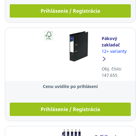
Prihlásenie / Registrácia
Pákový
zakladač
Lyreco,
12+ varianty
celoplastový,
šírka chrbta 8
Obj. číslo:
cm, čierny
147.655
Cenu uvidíte po prihlásení
Prihlásenie / Registrácia