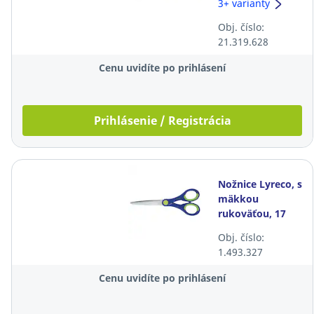
klikacie, 0,38
3+ varianty
mm, modré
Obj. číslo:
21.319.628
Cenu uvidíte po prihlásení
Prihlásenie / Registrácia
Nožnice Lyreco, s
mäkkou
rukoväťou, 17
cm, modré
Obj. číslo:
1.493.327
Cenu uvidíte po prihlásení