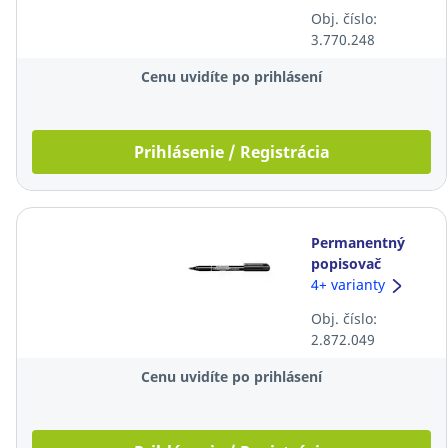
Obj. číslo:
3.770.248
Cenu uvidíte po prihlásení
Prihlásenie / Registrácia
Permanentný
popisovač
Centropen 2846,
4+ varianty
guľatý hrot,
Obj. číslo:
čierny
2.872.049
Cenu uvidíte po prihlásení