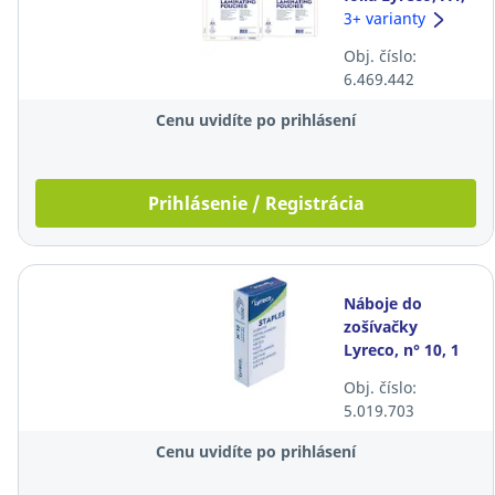
150 μm (2 x 75
3+ varianty
μm), lesklá, 100
Obj. číslo:
ks
6.469.442
Cenu uvidíte po prihlásení
Prihlásenie / Registrácia
Náboje do
zošívačky
Lyreco, n° 10, 1
000 ks/bal
Obj. číslo:
5.019.703
Cenu uvidíte po prihlásení