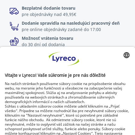
Bezplatné dodanie tovaru
pre objednávky nad 49,95€
Dodanie spravidla na nasledujúci pracovný deň
pre online objednávky zadané do 17:00
Možnosť vrátenia tovaru
do 30 dní od dodania
Špecialista na každé pracovisko
Najnovšie správy a rady od odborníkov
Objavte Lyreco riešenia pre ekologickejšie pracoviská
© Lyreco 2026 | Dodávame výhradne firmám a
podnikateľom. Všetky ceny sú uvedené bez DPH. Právo
spotrebiteľa na odstúpenie od zmluvy sa neuplatňuje.