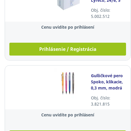
Lyreco, 24/6, 5
000 ks/bal
Obj. číslo:
5.002.512
Cenu uvidíte po prihlásení
Prihlásenie / Registrácia
Guľôčkové pero
Spoko, klikacie,
0,3 mm, modrá
náplň, 12 ks/bal
Obj. číslo:
3.821.815
Cenu uvidíte po prihlásení