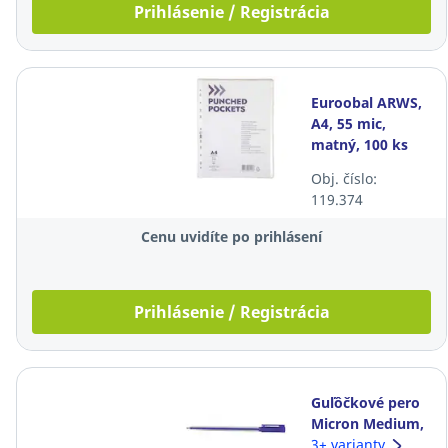
Prihlásenie / Registrácia
Euroobal ARWS,
A4, 55 mic,
matný, 100 ks
Obj. číslo:
119.374
Cenu uvidíte po prihlásení
Prihlásenie / Registrácia
Guľôčkové pero
Micron Medium,
neklikacie, 1
3+ varianty