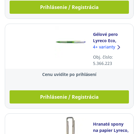
Prihlásenie / Registrácia
Gélové pero
Lyreco Eco,
klikacie, 0,7 mm,
4+ varianty
modré
Obj. číslo:
5.366.223
Cenu uvidíte po prihlásení
Prihlásenie / Registrácia
Hranaté spony
na papier Lyreco,