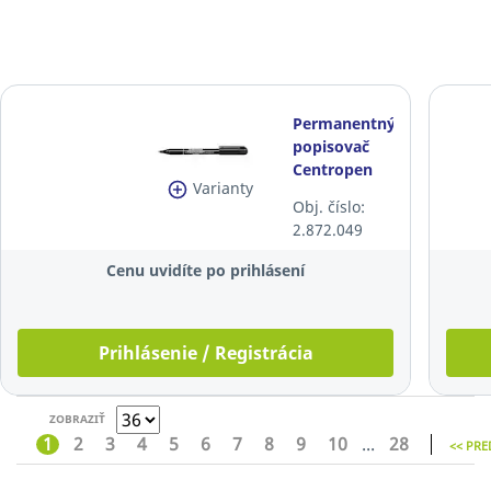
Permanentný
popisovač
Centropen
Varianty
2846, guľatý
Obj. číslo:
hrot, čierny
2.872.049
Cenu uvidíte po prihlásení
Prihlásenie / Registrácia
ZOBRAZIŤ
1
2
3
4
5
6
7
8
9
10
...
28
<< PR