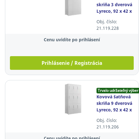
skriňa 3 dverová
Lyreco, 92 x 42 x
174 cm,
Obj. číslo:
uzamykateľná,
21.119.228
biela
Cenu uvidíte po prihlásení
Prihlásenie / Registrácia
Trvalo udržateľný výber
Kovová šatňová
skriňa 9 dverová
Lyreco, 92 x 42 x
174 cm,
Obj. číslo:
uzamykateľná,
21.119.206
biela
Cenu uvidíte po prihlásení