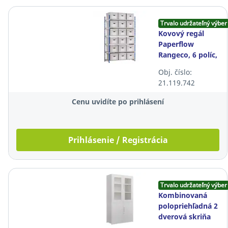
Trvalo udržateľný výber
Kovový regál
Paperflow
Rangeco, 6 políc,
základný rám,
Obj. číslo:
125 x 200 x 54
21.119.742
cm
Cenu uvidíte po prihlásení
Prihlásenie / Registrácia
Trvalo udržateľný výber
Kombinovaná
polopriehľadná 2
dverová skriňa
Lyreco,