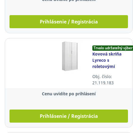
Prihlásenie / Registrácia
Trvalo udržateľný výber
Kovová skriňa
Lyreco s
roletovými
dverami, 100 x
Obj. číslo:
45 x 174cm,
21.119.183
uzamykateľná,
biela
Cenu uvidíte po prihlásení
Prihlásenie / Registrácia