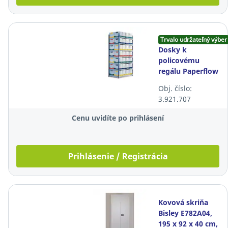
Trvalo udržateľný výber
Dosky k
policovému
regálu Paperflow
3.355.255, hĺbka
Obj. číslo:
700 mm, 5
3.921.707
dosiek
Cenu uvidíte po prihlásení
Prihlásenie / Registrácia
Kovová skriňa
Bisley E782A04,
195 x 92 x 40 cm,