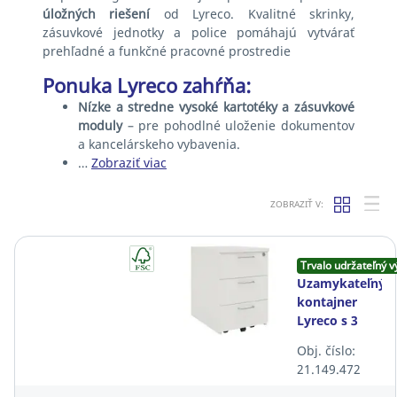
úložných riešení
od Lyreco. Kvalitné skrinky,
zásuvkové jednotky a police pomáhajú vytvárať
prehľadné a funkčné pracovné prostredie
Ponuka Lyreco zahŕňa:
Nízke a stredne vysoké kartotéky a zásuvkové
moduly
– pre pohodlné uloženie dokumentov
a kancelárskeho vybavenia.
…
Zobraziť viac
ZOBRAZIŤ V:
Trvalo udržateľný v
Uzamykateľný
kontajner
Lyreco s 3
zásuvkami,
Obj. číslo:
drevený,
21.149.472
biely