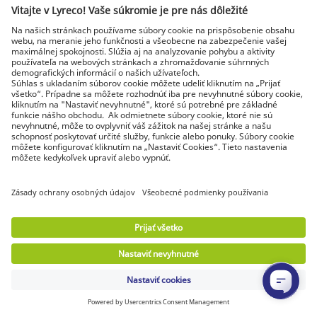
Možnosť vrátenia tovaru
do 30 dní od dodania
Špecialista na každé pracovisko
Najnovšie správy a rady od odborníkov
Objavte Lyreco riešenia pre ekologickejšie pracoviská
© Lyreco 2026 | Dodávame výhradne firmám a
podnikateľom. Všetky ceny sú uvedené bez DPH. Právo
spotrebiteľa na odstúpenie od zmluvy sa neuplatňuje.
Identifikačné údaje
|
Všeobecné obchodné
podmienky
|
Elektronická fakturácia
|
Dokumenty na stiahnutie
|
Certifikáty a
osvedčenia
|
Vyhlásenie o digitálnej
prístupnosti
|
Podmienky použitia
|
Ochrana