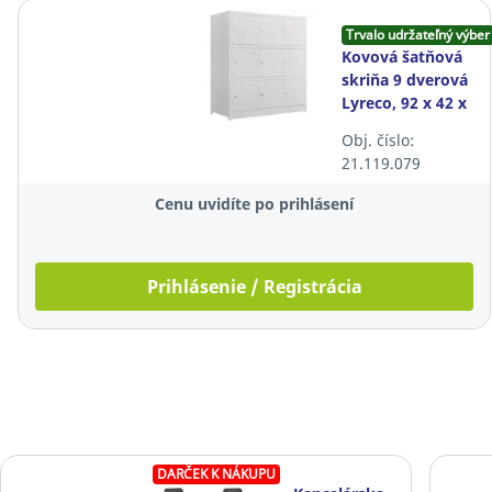
Trvalo udržateľný výber
Kovová šatňová
skriňa 9 dverová
Lyreco, 92 x 42 x
100 cm,
Obj. číslo:
uzamykateľná,
21.119.079
biela
Cenu uvidíte po prihlásení
Prihlásenie / Registrácia
DARČEK K NÁKUPU