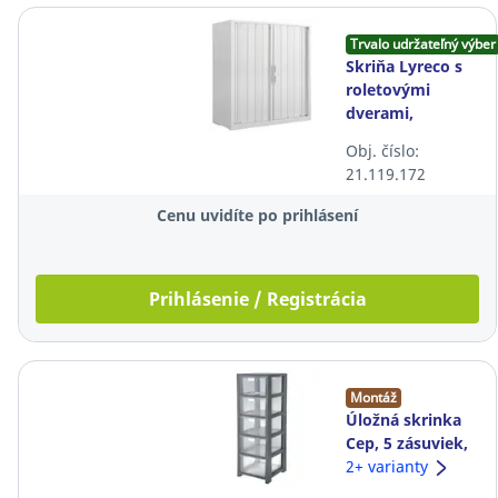
Trvalo udržateľný výber
Skriňa Lyreco s
roletovými
dverami,
100x45x100 cm,
Obj. číslo:
uzamykateľná,
21.119.172
biela
Cenu uvidíte po prihlásení
Prihlásenie / Registrácia
Montáž
Úložná skrinka
Cep, 5 zásuviek,
plast, čierna,
2+ varianty
priehľadná