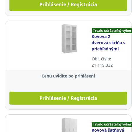
Prihlásenie / Registrácia
Trvalo udržateľný výber
Kovová 2
dverová skriňa s
priehľadnými
dverami Lyreco,
Obj. číslo:
92x42x174 cm,
21.119.332
biela
Cenu uvidíte po prihlásení
Prihlásenie / Registrácia
Trvalo udržateľný výber
Kovová šatňová