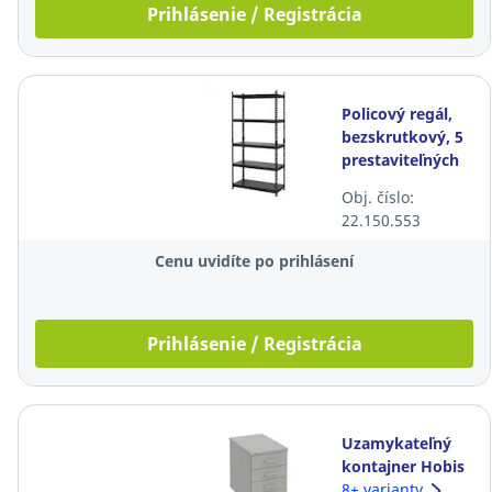
Prihlásenie / Registrácia
Policový regál,
bezskrutkový, 5
prestaviteľných
políc, 183x90x40,
Obj. číslo:
kovový, čierny
22.150.553
Cenu uvidíte po prihlásení
Prihlásenie / Registrácia
Uzamykateľný
kontajner Hobis
K34 CN, 4
8+ varianty