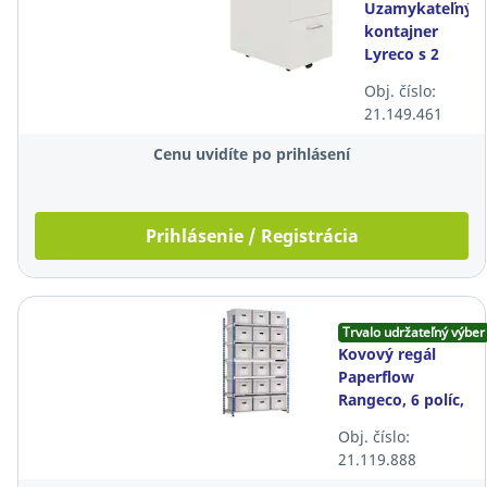
Uzamykateľný
kontajner
Lyreco s 2
zásuvkami,
Obj. číslo:
drevený,
21.149.461
biely
Cenu uvidíte po prihlásení
Prihlásenie / Registrácia
Trvalo udržateľný výber
Kovový regál
Paperflow
Rangeco, 6 políc,
prídavný, 125 x
Obj. číslo:
200 x 54 cm
21.119.888