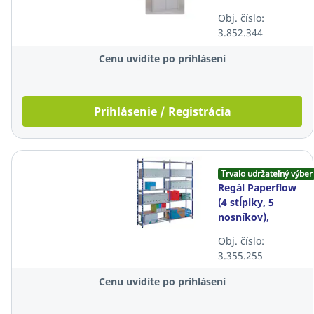
šedá
Obj. číslo:
3.852.344
Cenu uvidíte po prihlásení
Prihlásenie / Registrácia
Trvalo udržateľný výber
Regál Paperflow
(4 stĺpiky, 5
nosníkov),
základný rám,
Obj. číslo:
hĺbka 700 mm
3.355.255
Cenu uvidíte po prihlásení