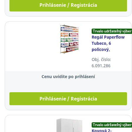
Prihlásenie / Registrácia
Trvalo udržateľný výber
Regál Paperflow
Tubeco, 6
policový,
základný rám,
Obj. číslo:
hĺbka 350 mm,
6.091.286
nosnosť 80kg
Cenu uvidíte po prihlásení
Prihlásenie / Registrácia
Trvalo udržateľný výber
Kovová 2-