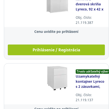
dverová skriňa
Lyreco, 92 x 42 x
100 cm, biela
Obj. číslo:
21.119.387
Cenu uvidíte po prihlásení
Prihlásenie / Registrácia
Trvalo udržateľný výber
Uzamykateľný
kontajner Lyreco
s 2 zásuvkami,
kovový, biely
Obj. číslo:
21.119.137
Cenu uvidíte po prihlásení