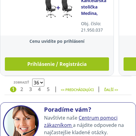
Kancelárska
stolička
Medina,
čalúnená,
Obj. číslo:
sivá
21.950.037
Cenu uvidíte po prihlásení
Prihlásenie / Registrácia
ZOBRAZIŤ
1
2
3
4
5
<< PREDCHÁDZAJÚCI
ĎALŠÍ >>
Poradíme vám?
Navštívte naše
Centrum pomoci
zákazníkom
a nájdite odpovede na
najčastejšie kladené otázky.