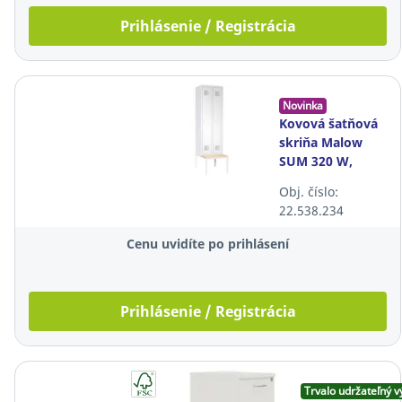
Prihlásenie / Registrácia
Novinka
Kovová šatňová
skriňa Malow
SUM 320 W,
219x60x74.5 cm,
Obj. číslo:
s podlavičkou,
22.538.234
svetlosivá
Cenu uvidíte po prihlásení
Prihlásenie / Registrácia
Trvalo udržateľný v