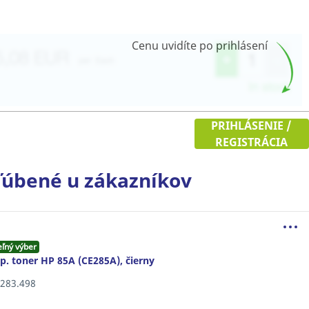
Cenu uvidíte po prihlásení
PRIHLÁSENIE /
REGISTRÁCIA
úbené u zákazníkov
eľný výber
. toner HP 85A (CE285A), čierny
5.283.498