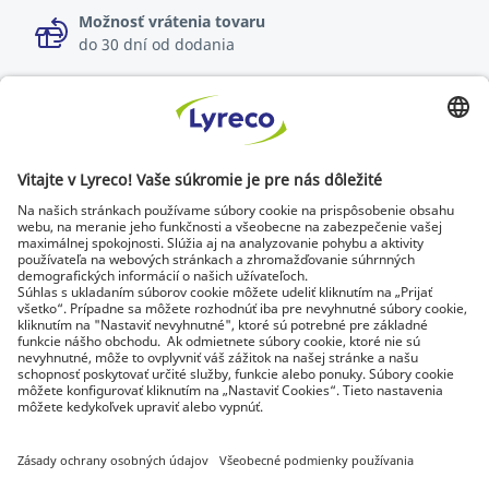
Možnosť vrátenia tovaru
do 30 dní od dodania
Špecialista na každé pracovisko
Najnovšie správy a rady od odborníkov
Objavte Lyreco riešenia pre ekologickejšie pracoviská
© Lyreco 2026 | Dodávame výhradne firmám a
podnikateľom. Všetky ceny sú uvedené bez DPH. Právo
spotrebiteľa na odstúpenie od zmluvy sa neuplatňuje.
Identifikačné údaje
|
Všeobecné obchodné
podmienky
|
Elektronická fakturácia
|
Dokumenty na stiahnutie
|
Certifikáty a
osvedčenia
|
Vyhlásenie o digitálnej
prístupnosti
|
Podmienky použitia
|
Ochrana