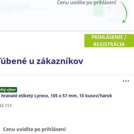
Cenu uvidíte po prihlásení
PRIHLÁSENIE /
REGISTRÁCIA
úbené u zákazníkov
eľný výber
 hranaté etikety Lyreco, 105 x 57 mm, 10 kusov/hárok
143.151
Cenu uvidíte po prihlásení