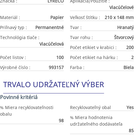
Značka :
LYRECO
Aplikácia/Použitie :
Viacúčelové
Materiál :
Papier
Veľkosť štítku :
210 x 148 mm
Priľnavý typ :
Permanentné
Tvar :
Hranatý
Technológia tlače :
Tvar rohu :
Štvorcový
Viacúčelová
Počet etikiet v krabici :
200
Počet listov :
100
Počet etikiet na hárku :
2
Výrobné číslo :
993157
Farba :
Biela
TRVALO UDRŽATEĽNÝ VÝBER
Povinné kritériá
% Miera recyklovateľnosti
Recyklovateľný obal
Yes
obalu
% Miera hodnotenia
98
udržateľného dodávateľa
85