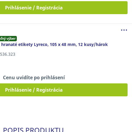
Prihlásenie / Registrácia
eľný výber
 hranaté etikety Lyreco, 105 x 48 mm, 12 kusy/hárok
2.536.323
Cenu uvidíte po prihlásení
Prihlásenie / Registrácia
POPIS PRODUKTU