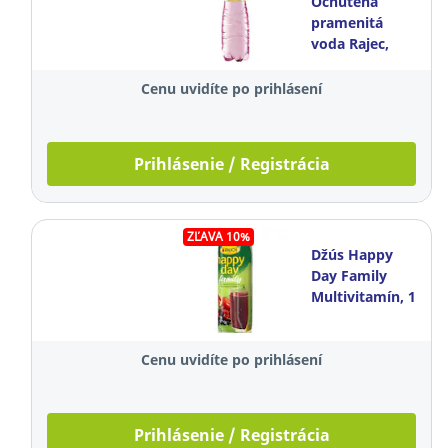
Ochutená
pramenitá
voda Rajec,
neperlivá,
bazový kvet,
Cenu uvidíte po prihlásení
1,5 l, balenie 6
kusov
Prihlásenie / Registrácia
ZĽAVA 10%
Džús Happy
Day Family
Multivitamín, 1
l
Cenu uvidíte po prihlásení
Prihlásenie / Registrácia