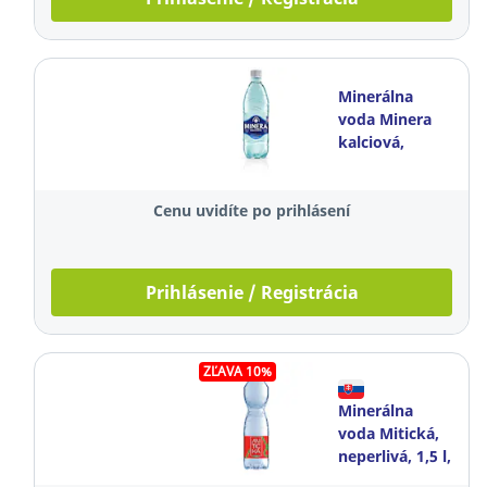
Minerálna
voda Minera
kalciová,
jemne perlivá,
0,5 l, balenie
Cenu uvidíte po prihlásení
12 kusov
Prihlásenie / Registrácia
ZĽAVA 10%
Minerálna
voda Mitická,
neperlivá, 1,5 l,
balenie 6