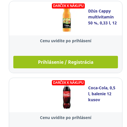
DARČEK K NÁKUPU
Džús Cappy
multivitamín
50 %, 0,33 l, 12
kusov
Cenu uvidíte po prihlásení
Prihlásenie / Registrácia
DARČEK K NÁKUPU
Coca-Cola, 0,5
l, balenie 12
kusov
Cenu uvidíte po prihlásení