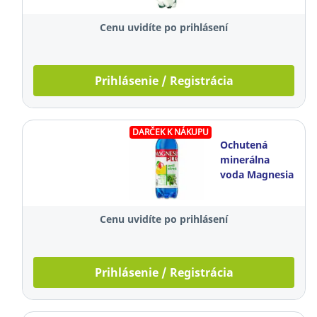
kusov
Cenu uvidíte po prihlásení
Prihlásenie / Registrácia
DARČEK K NÁKUPU
Ochutená
minerálna
voda Magnesia
Plus
Antistress,
Cenu uvidíte po prihlásení
jemne perlivá,
0,7 l, bal. 6ks
Prihlásenie / Registrácia