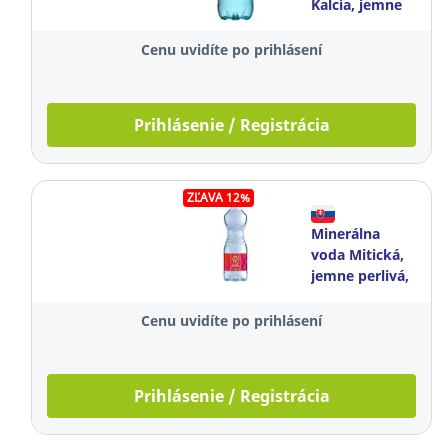
Kalcia, jemne
perlivá, 1,5 l,
balenie 6
Cenu uvidíte po prihlásení
kusov
Prihlásenie / Registrácia
ZĽAVA 12%
Minerálna
voda Mitická,
jemne perlivá,
0,5 l, balenie
12 kusov
Cenu uvidíte po prihlásení
Prihlásenie / Registrácia