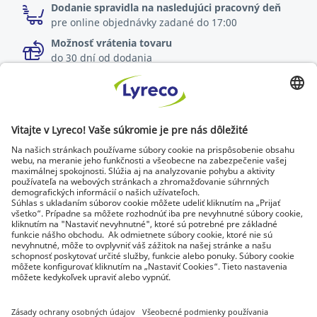
Dodanie spravidla na nasledujúci pracovný deň
pre online objednávky zadané do 17:00
Možnosť vrátenia tovaru
do 30 dní od dodania
Špecialista na každé pracovisko
Najnovšie správy a rady od odborníkov
Objavte Lyreco riešenia pre ekologickejšie pracoviská
© Lyreco 2026 | Dodávame výhradne firmám a
podnikateľom. Všetky ceny sú uvedené bez DPH. Právo
spotrebiteľa na odstúpenie od zmluvy sa neuplatňuje.
Identifikačné údaje
|
Všeobecné obchodné
podmienky
|
Elektronická fakturácia
|
Dokumenty na stiahnutie
|
Certifikáty a