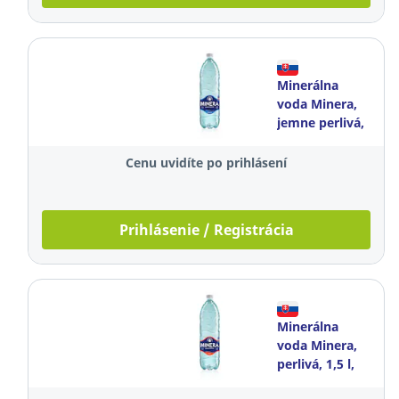
Minerálna
voda Minera,
jemne perlivá,
1,5 l, balenie 6
kusov
Cenu uvidíte po prihlásení
Prihlásenie / Registrácia
Minerálna
voda Minera,
perlivá, 1,5 l,
balenie 6