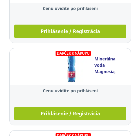
kusov
Cenu uvidíte po prihlásení
Prihlásenie / Registrácia
DARČEK K NÁKUPU
Minerálna
voda
Magnesia,
perlivá, 1,5 l,
balenie 6
Cenu uvidíte po prihlásení
kusov
Prihlásenie / Registrácia
DARČEK K NÁKUPU