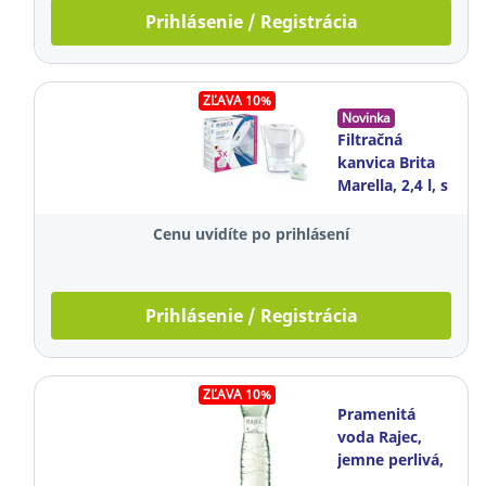
Prihlásenie / Registrácia
ZĽAVA 10%
Novinka
Filtračná
kanvica Brita
Marella, 2,4 l, s
3 filtračnými
patrónami,
Cenu uvidíte po prihlásení
biela
Prihlásenie / Registrácia
ZĽAVA 10%
Pramenitá
voda Rajec,
jemne perlivá,
1,5 l, balenie 6