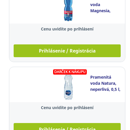
voda
Magnesia,
neperlivá, 0,5 l,
balenie 12
Cenu uvidíte po prihlásení
kusov
Prihlásenie / Registrácia
DARČEK K NÁKUPU
Pramenitá
voda Natura,
neperlivá, 0,5 l,
balenie 12
kusov
Cenu uvidíte po prihlásení
Prihlásenie / Registrácia