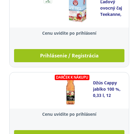
Ľadový
ovocný čaj
Teekanne,
jahoda a
limetka, 18
Cenu uvidíte po prihlásení
vrecúšok à
2,5 g
Prihlásenie / Registrácia
DARČEK K NÁKUPU
Džús Cappy
jablko 100 %,
0,33 l, 12
kusov
Cenu uvidíte po prihlásení