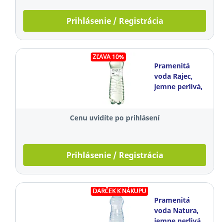
Prihlásenie / Registrácia
ZĽAVA 10%
Pramenitá
voda Rajec,
jemne perlivá,
0,75 l, balenie
8 kusov
Cenu uvidíte po prihlásení
Prihlásenie / Registrácia
DARČEK K NÁKUPU
Pramenitá
voda Natura,
jemne perlivá,