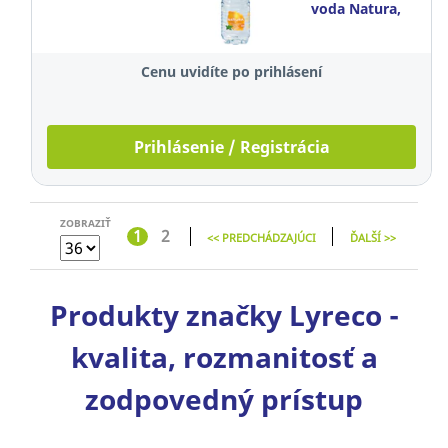
voda Natura,
perlivá, citrón-
mäta, 0,5 l,
Cenu uvidíte po prihlásení
balenie 12
kusov
Prihlásenie / Registrácia
ZOBRAZIŤ
1
2
<< PREDCHÁDZAJÚCI
ĎALŠÍ >>
Produkty značky Lyreco -
kvalita, rozmanitosť a
zodpovedný prístup