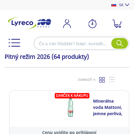
SK
Pitný režim 2026
(64 produkty)
ZOBRAZIŤ V:
DARČEK K NÁKUPU
Minerálna
voda Mattoni,
jemne perlivá,
0,5 l, balenie
12 kusov
Cenu uvidíte po prihlásení