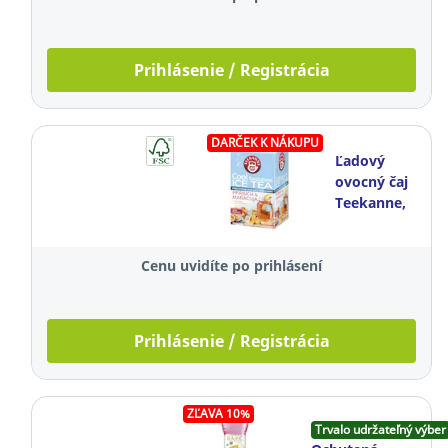
Prihlásenie / Registrácia
DARČEK K NÁKUPU
Ľadový
ovocný čaj
Teekanne,
broskyňa a
marakuja,
Cenu uvidíte po prihlásení
18
vrecúšok à
2,5 g
Prihlásenie / Registrácia
ZĽAVA 10%
Trvalo udržateľný výber