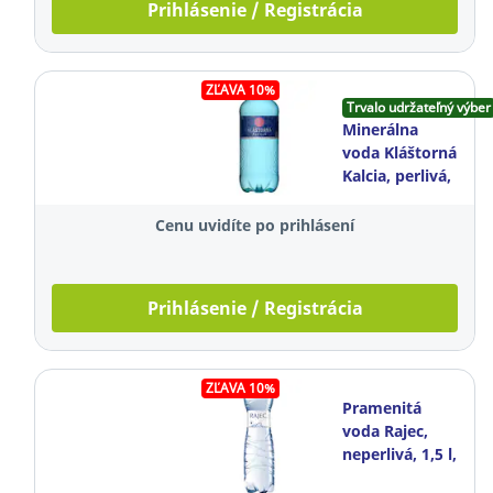
Prihlásenie / Registrácia
ZĽAVA 10%
Trvalo udržateľný výber
Minerálna
voda Kláštorná
Kalcia, perlivá,
1,5 l, balenie 6
kusov
Cenu uvidíte po prihlásení
Prihlásenie / Registrácia
ZĽAVA 10%
Pramenitá
voda Rajec,
neperlivá, 1,5 l,
balenie 6