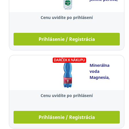
0,5 l, balenie
12 kusov
Cenu uvidíte po prihlásení
Prihlásenie / Registrácia
DARČEK K NÁKUPU
Minerálna
voda
Magnesia,
perlivá, 0,5 l,
balenie 12
Cenu uvidíte po prihlásení
kusov
Prihlásenie / Registrácia