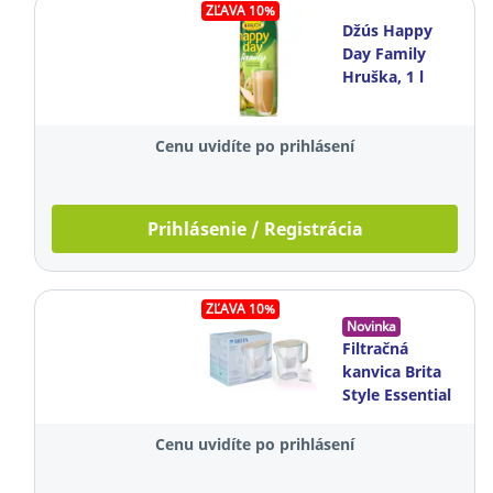
ZĽAVA 10%
Džús Happy
Day Family
Hruška, 1 l
Cenu uvidíte po prihlásení
Prihlásenie / Registrácia
ZĽAVA 10%
Novinka
Filtračná
kanvica Brita
Style Essential
XL, 3,6 l,
piesková
Cenu uvidíte po prihlásení