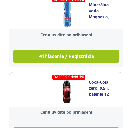
Minerálna
voda
Magnesia,
neperlivá, 1,5 l,
balenie 6
Cenu uvidíte po prihlásení
kusov
Prihlásenie / Registrácia
DARČEK K NÁKUPU
Coca-Cola
zero, 0,5 l,
balenie 12
kusov
Cenu uvidíte po prihlásení