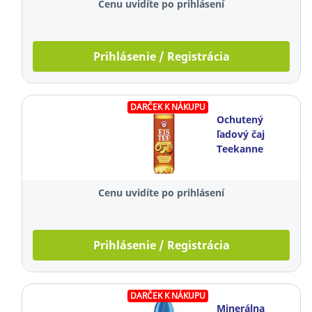
kusov
Cenu uvidíte po prihlásení
Prihlásenie / Registrácia
DARČEK K NÁKUPU
Ochutený
ľadový čaj
Teekanne
Eistee,
broskyňa, 0,5 l,
Cenu uvidíte po prihlásení
balenie 6
kusov
Prihlásenie / Registrácia
DARČEK K NÁKUPU
Minerálna