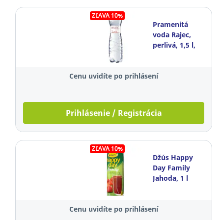
ZĽAVA 10%
Pramenitá
voda Rajec,
perlivá, 1,5 l,
balenie 6
kusov
Cenu uvidíte po prihlásení
Prihlásenie / Registrácia
ZĽAVA 10%
Džús Happy
Day Family
Jahoda, 1 l
Cenu uvidíte po prihlásení