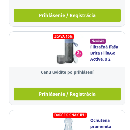
Prihlásenie / Registrácia
ZĽAVA 10%
Novinka
Filtračná fľaša
Brita Fill&Go
Active, s 2
filtrami
MicroDisc, 0,6
Cenu uvidíte po prihlásení
l, modrá
Prihlásenie / Registrácia
DARČEK K NÁKUPU
Ochutená
pramenitá