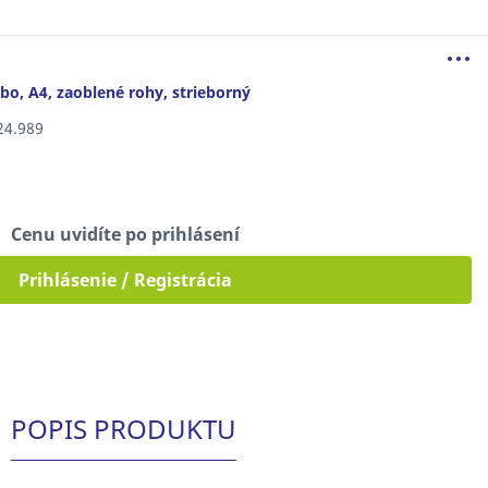
bo, A4, zaoblené rohy, strieborný
724.989
Cenu uvidíte po prihlásení
Prihlásenie / Registrácia
POPIS PRODUKTU