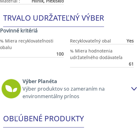
Materiál :
Hliník, Plexisklo
TRVALO UDRŽATEĽNÝ VÝBER
Povinné kritériá
% Miera recyklovateľnosti
Recyklovateľný obal
Yes
obalu
% Miera hodnotenia
100
udržateľného dodávateľa
61
Výber Planéta
Výber produktov so zameraním na
environmentálny prínos
OBĽÚBENÉ PRODUKTY