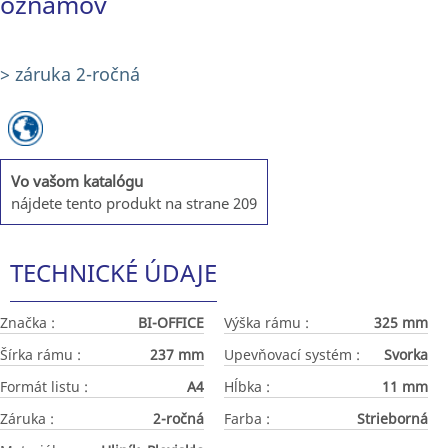
oznamov
> záruka 2-ročná
Vo vašom katalógu
nájdete tento produkt na strane 209
TECHNICKÉ ÚDAJE
Značka :
BI-OFFICE
Výška rámu :
325 mm
Šírka rámu :
237 mm
Upevňovací systém :
Svorka
Formát listu :
A4
Hĺbka :
11 mm
Záruka :
2-ročná
Farba :
Strieborná