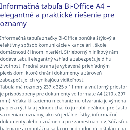
Informačná tabuľa Bi-Office A4 –
elegantné a praktické riešenie pre
oznamy
Informačná tabuľa značky Bi-Office ponúka štýlový a
efektívny spôsob komunikácie v kancelárii, škole,
domácnosti či inom interiéri. Strieborný hliníkový rám
dodáva tabuli elegantný vzhľad a zabezpečuje dlhú
životnosť. Predná strana je vybavená priehľadným
plexisklom, ktoré chráni dokumenty a zároveň
zabezpečuje ich vynikajúcu viditeľnosť.
Tabuľa má rozmery 237 x 325 x 11 mm a vnútorný priestor
je prispôsobený pre dokumenty vo formáte A4 (210 x 297
mm). Vďaka klikaciemu mechanizmu otvárania je výmena
papiera rýchla a jednoduchá, čo ju robí ideálnou pre často
sa meniace oznamy, ako sú jedálne lístky, informačné
dokumenty alebo oznámenia pre zamestnancov. Súčasťou
balenia je aj montážna sada pre jednoduchú inštaláciu na