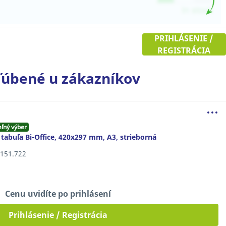
PRIHLÁSENIE /
REGISTRÁCIA
úbené u zákazníkov
eľný výber
tabuľa Bi-Office, 420x297 mm, A3, strieborná
8.151.722
Cenu uvidíte po prihlásení
Prihlásenie / Registrácia