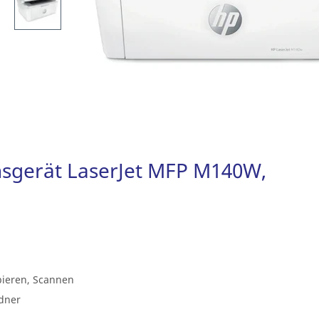
nsgerät LaserJet MFP M140W,
pieren, Scannen
rdner