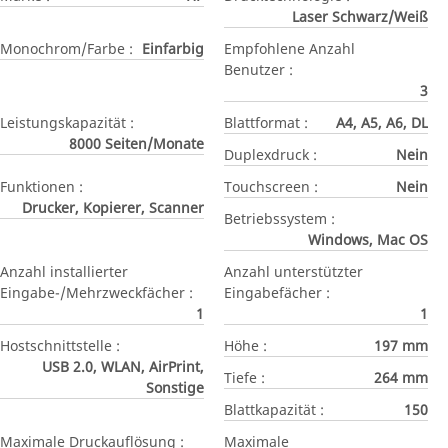
Laser Schwarz/Weiß
Monochrom/Farbe :
Einfarbig
Empfohlene Anzahl
Benutzer :
3
Leistungskapazität :
Blattformat :
A4, A5, A6, DL
8000 Seiten/Monate
Duplexdruck :
Nein
Funktionen :
Touchscreen :
Nein
Drucker, Kopierer, Scanner
Betriebssystem :
Windows, Mac OS
Anzahl installierter
Anzahl unterstützter
Eingabe-/Mehrzweckfächer :
Eingabefächer :
1
1
Hostschnittstelle :
Höhe :
197 mm
USB 2.0, WLAN, AirPrint,
Tiefe :
264 mm
Sonstige
Blattkapazität :
150
Maximale Druckauflösung :
Maximale