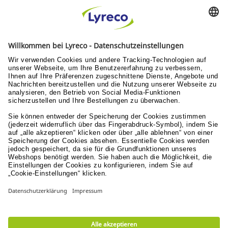
Kostenlose Rücksendungen
innerhalb von 30 Tagen
Verantwortung
Nachhaltigkeit
Menschen & Werte
Lyreco for Education
© Lyreco 2026
Impressum
|
AGB
|
Sitemap
|
Erklärung zur
Barrierefreiheit
|
Aktionsbedingungen
|
Nutzungsbedingungen
|
Datenschutzerklärung
|
Datenschutzeinstellungen
|