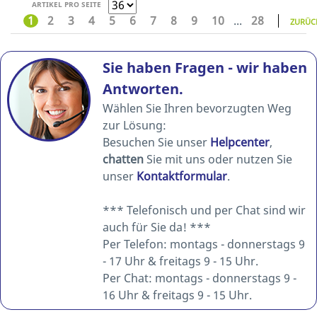
ARTIKEL PRO SEITE
1
2
3
4
5
6
7
8
9
10
...
28
ZURÜC
Sie haben Fragen - wir haben
Antworten.
Wählen Sie Ihren bevorzugten Weg
zur Lösung:
Besuchen Sie unser
Helpcenter
,
chatten
Sie mit uns oder nutzen Sie
unser
Kontaktformular
.
*** Telefonisch und per Chat sind wir
auch für Sie da! ***
Per Telefon: montags - donnerstags 9
- 17 Uhr & freitags 9 - 15 Uhr.
Per Chat: montags - donnerstags 9 -
16 Uhr & freitags 9 - 15 Uhr.