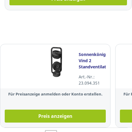
Sonnenkönig
Vind 2
Standventilator
10510311 mit
Art.-Nr.:
Fernbedienung,
23.094.351
schwarz
Für Preisanzeige anmelden oder Konto erstellen.
Für 
Preis anzeigen