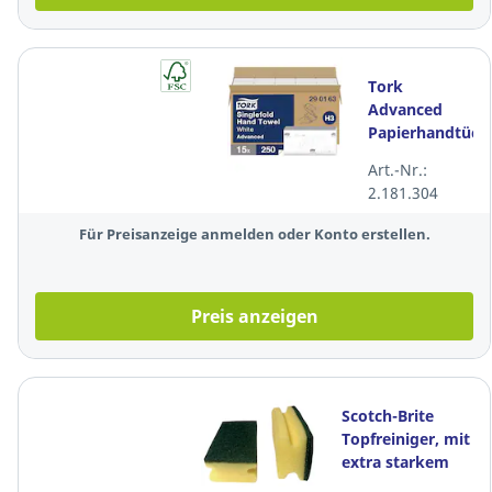
Tork
Advanced
Papierhandtüch
H3, V-falz
Art.-Nr.:
(zick-zack)
2.181.304
weiß, 2-lagig,
3750 Tücher
Für Preisanzeige anmelden oder Konto erstellen.
Preis anzeigen
Scotch-Brite
Topfreiniger, mit
extra starkem
Scheuervlies, 10