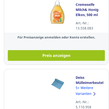
Cremeseife
Milch& Honig
Elkos, 500 ml
Art.-Nr.:
13.558.083
Für Preisanzeige anmelden oder Konto erstellen.
Preis anzeigen
Deiss
Mülleimerbeutel
20013, Maße: 700
5+ Weitere
x 1100mm,
Varianten
Füllmenge: 120l,
Art.-Nr.:
blau, 25 Stück
5.110.958