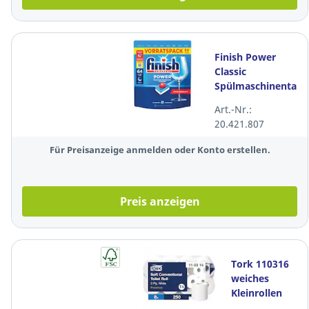
Finish Power
Classic
Spülmaschinentabs
All-in-1,
Art.-Nr.:
Powerball, 64
20.421.807
Tabs
Für Preisanzeige anmelden oder Konto erstellen.
Preis anzeigen
Tork 110316
weiches
Kleinrollen
Toilettenpapier