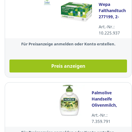
Wepa
Falthandtuch
277199, 2-
lagig, 25 x
Art.-Nr.:
23cm, 3200
10.225.937
Stück
Für Preisanzeige anmelden oder Konto erstellen.
Preis anzeigen
Palmolive
Handseife
Olivenmilch,
Spender mit
Art.-Nr.:
300ml
7.359.791