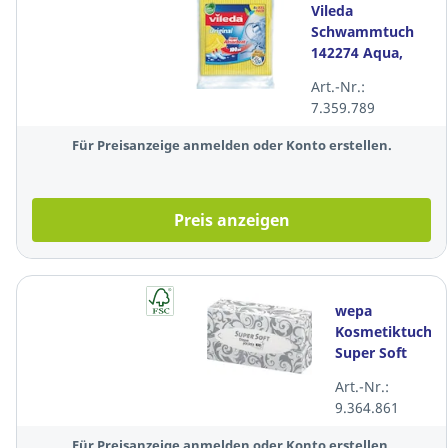
Vileda
Schwammtuch
142274 Aqua,
sortiert, 8 Stück
Art.-Nr.:
7.359.789
Für Preisanzeige anmelden oder Konto erstellen.
Preis anzeigen
wepa
Kosmetiktuch
Super Soft
205059, 2-
Art.-Nr.:
lagig, 21 x
9.364.861
20,5 cm,
weiß, 100
Für Preisanzeige anmelden oder Konto erstellen.