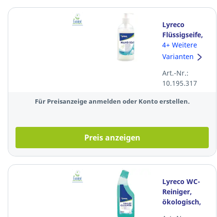
Lyreco
Flüssigseife,
leicht
4+ Weitere
parfümiert,
Varianten
ökologisch,
Art.-Nr.:
500ml
10.195.317
Für Preisanzeige anmelden oder Konto erstellen.
Preis anzeigen
Lyreco WC-
Reiniger,
ökologisch,
Tannenduft,