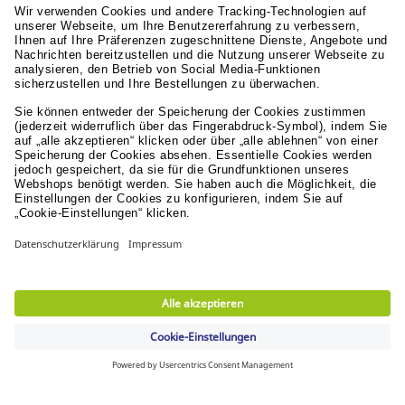
Nachhaltige Entwicklung
Ihre Vorteile
Schnelle Lieferung
in 1-2 Arbeitstagen & versandkostenfrei ab 74,95 €
Sichere Zahlungsarten
Rechnung oder Kreditkarte
Kostenlose Rücksendungen
innerhalb von 30 Tagen
Verantwortung
Nachhaltigkeit
Menschen & Werte
Lyreco for Education