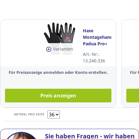
Hase
Montagehandschuhe
Padua Pro+
Varianten
508690T,
Art.-Nr.:
Größe: 10,
13.240.336
grau/schwarz,
1 Paar
Für Preisanzeige anmelden oder Konto erstellen.
Für 
Preis anzeigen
ARTIKEL PRO SEITE
Sie haben Fragen - wir haben